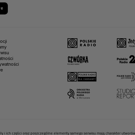
re
ocji
amy
rwisu
atności
ywatności
we
riały i ich części oraz poszczególne elementy samego serwisu mają charakter utwor