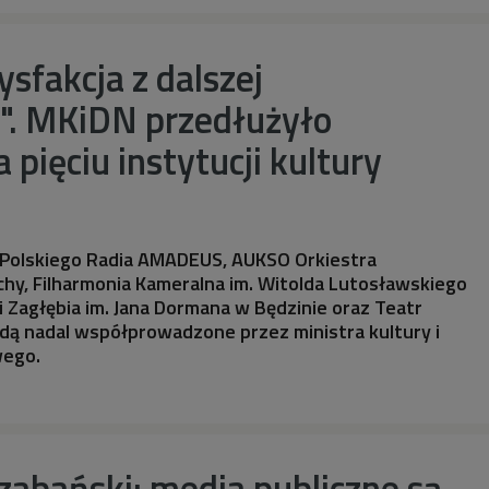
ysfakcja z dalszej
". MKiDN przedłużyło
 pięciu instytucji kultury
 Polskiego Radia AMADEUS, AUKSO Orkiestra
hy, Filharmonia Kameralna im. Witolda Lutosławskiego
i Zagłębia im. Jana Dormana w Będzinie oraz Teatr
dą nadal współprowadzone przez ministra kultury i
wego.
zabański: media publiczne są