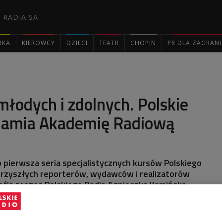
 RADIA SA
RKA
KIEROWCY
DZIECI
TEATR
CHOPIN
PR DLA ZAGRAN

młodych i zdolnych. Polskie
hamia Akademię Radiową
 pierwsza seria specjalistycznych kursów Polskiego
 przyszłych reporterów, wydawców i realizatorów
eśla prezes Polskiego Radia Agnieszka Kamińska,
zie na praktykę warsztatową.