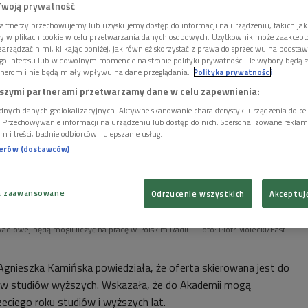
Twoją prywatność
artnerzy przechowujemy lub uzyskujemy dostęp do informacji na urządzeniu, takich jak
ory w plikach cookie w celu przetwarzania danych osobowych. Użytkownik może zaakcep
arządzać nimi, klikając poniżej, jak również skorzystać z prawa do sprzeciwu na podsta
go interesu lub w dowolnym momencie na stronie polityki prywatności. Te wybory będą 
nerom i nie będą miały wpływu na dane przeglądania.
Polityka prywatności
szymi partnerami przetwarzamy dane w celu zapewnienia:
dnych danych geolokalizacyjnych. Aktywne skanowanie charakterystyki urządzenia do ce
i. Przechowywanie informacji na urządzeniu lub dostęp do nich. Spersonalizowane reklamy 
m i treści, badnie odbiorców i ulepszanie usług.
nerów (dostawców)
a zaawansowane
Odrzucenie wszystkich
Akceptuj
Radiowej będą mogli liczyć na pracę w Polskim Radiu
Foto: Piotr Molecki/East
Agnieszka Kamińska powiedziała, że oferta skierowana jest do
w studiów wyższych. Wskazała, że do Akademii mogą
zeciego roku studiów i wyższych lat.