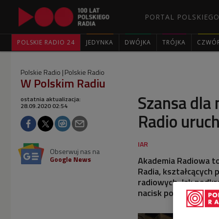
PORTAL POLSKIEGO
POLSKIE RADIO 24
JEDYNKA
DWÓJKA
TRÓJKA
CZWÓ
Polskie Radio
Polskie Radio
W Polskim Radiu
Szansa dla 
ostatnia aktualizacja:
28.09.2020 02:54
Radio uruc
Obserwuj nas na
Google News
Akademia Radiowa to
Radia, kształcących
radiowych. Jak podkr
nacisk położony będ