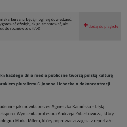
ńska: kursanci będą mogli się dowiedzieć,
zygotować dźwięk, jak go zmontować, ale
rzeć do rozmówców (IAR)
ki: każdego dnia media publiczne tworzą polską kulturę
brakiem pluralizmu". Joanna Lichocka o dekoncentracji
emii - jak mówiła prezes Agnieszka Kamińska - będą
 eksperci. Wymieniła profesora Andrzeja Zybertowicza, który
jologii, i Marka Millera, który poprowadzi zajęcia z reportażu