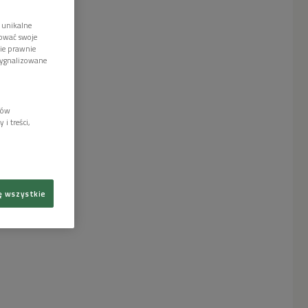
 unikalne
tować swoje
wie prawnie
sygnalizowane
lów
i treści,
ę wszystkie