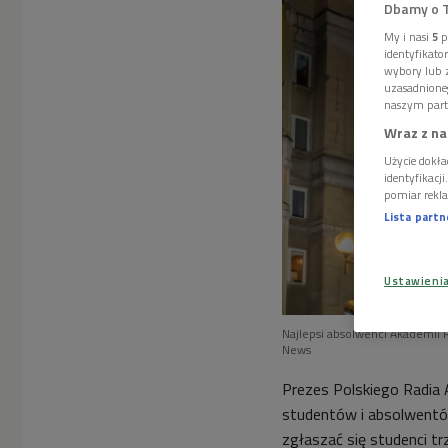
Dbamy o 
My i nasi
5
p
identyfikat
wybory lub z
uzasadnione
naszym part
Wraz z na
Użycie dokła
identyfikacj
pomiar rekla
Lista part
Ustawieni
Najlepsi absolwenci Akademii 
News
Prezes Polskiego Radia 
studentów i absolwentó
zgłaszać się studenci tr