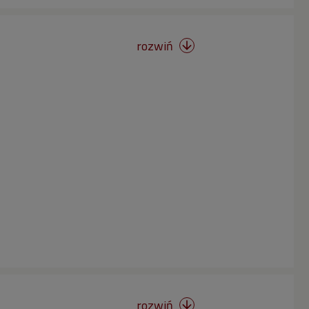
rozwiń

rozwiń
