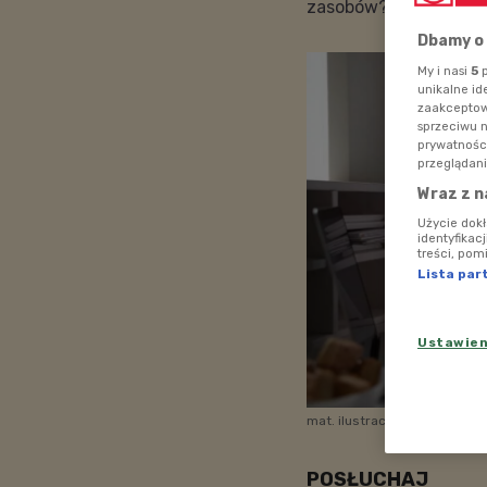
zasobów?
Dbamy o
My i nasi
5
p
unikalne id
zaakceptowa
sprzeciwu 
prywatnośc
przeglądani
Wraz z n
Użycie dok
identyfikac
treści, pom
Lista par
Ustawie
mat. ilustracyjne
Foto: shu
POSŁUCHAJ