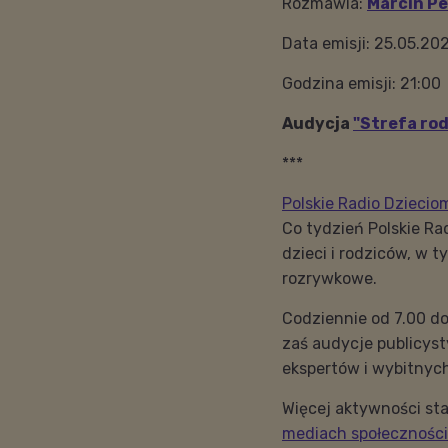
Rozmawia:
Marcin Pe
Data emisji: 25.05.20
Godzina emisji: 21:00
Audycja
"Strefa rod
***
Polskie Radio Dziecio
Co tydzień Polskie Ra
dzieci i rodziców, w t
rozrywkowe.
Codziennie od 7.00 do
zaś audycje publicys
ekspertów i wybitnyc
Więcej aktywności sta
mediach społecznośc