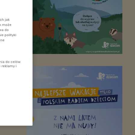
ch jak
ik może
awa do
e polityki
ane
nia do celów
 reklamy i