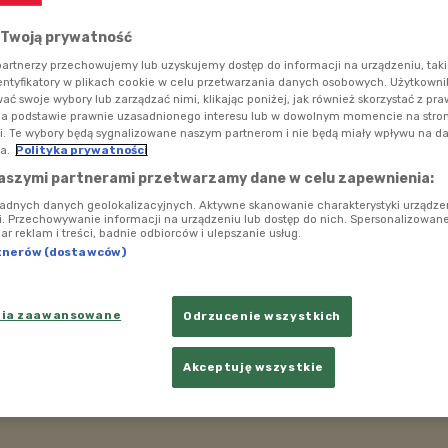
 Twoją prywatność
artnerzy przechowujemy lub uzyskujemy dostęp do informacji na urządzeniu, taki
entyfikatory w plikach cookie w celu przetwarzania danych osobowych. Użytkown
ć swoje wybory lub zarządzać nimi, klikając poniżej, jak również skorzystać z pr
na podstawie prawnie uzasadnionego interesu lub w dowolnym momencie na stroni
i. Te wybory będą sygnalizowane naszym partnerom i nie będą miały wpływu na d
a.
Polityka prywatności
aszymi partnerami przetwarzamy dane w celu zapewnienia:
ładnych danych geolokalizacyjnych. Aktywne skanowanie charakterystyki urządze
ji. Przechowywanie informacji na urządzeniu lub dostęp do nich. Spersonalizowane
iar reklam i treści, badnie odbiorców i ulepszanie usług.
tnerów (dostawców)
nia zaawansowane
Odrzucenie wszystkich
Akceptuję wszystkie
tterstock.com