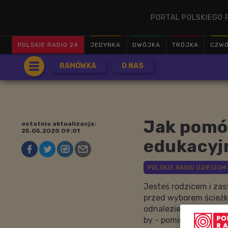
PORTAL POLSKIEGO 
POLSKIE RADIO 24
JEDYNKA
DWÓJKA
TRÓJKA
CZW
RAMÓWKA
O NAS
Jak pomó
ostatnia aktualizacja:
25.05.2020 09:01
edukacyj
Jesteś rodzicem i zast
przed wyborem ścieżk
odnalezienia się na z
by - pomimo nieprzew