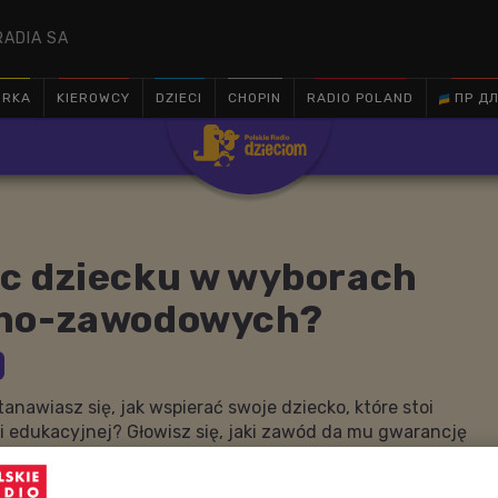
RADIA SA
ÓRKA
KIEROWCY
DZIECI
CHOPIN
RADIO POLAND
ПР ДЛ

c dziecku w wyborach
no-zawodowych?
anawiasz się, jak wspierać swoje dziecko, które stoi
i edukacyjnej? Głowisz się, jaki zawód da mu gwarancję
mieniającym rynku pracy? Chcesz wiedzieć, jak sprawić,
idywalnych zmian - mogło korzystać ze swoich