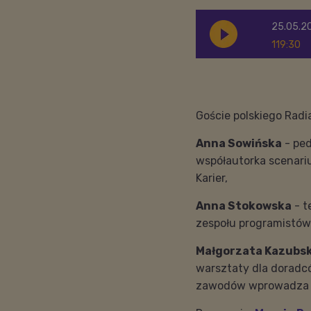
25.05.20
119:30
Goście polskiego Radi
Anna Sowińska
- ped
współautorka scenari
Karier,
Anna Stokowska
- t
zespołu programistów
Małgorzata Kazubs
warsztaty dla doradc
zawodów wprowadza d