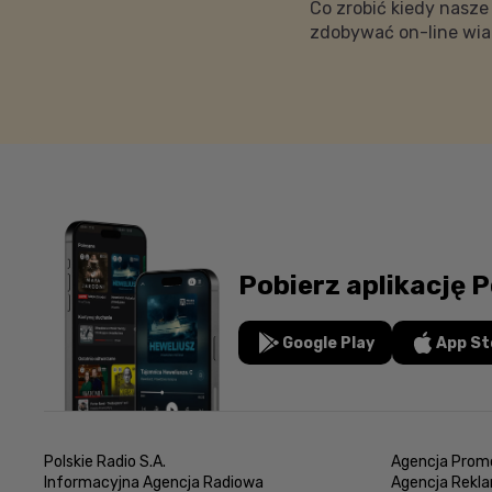
Co zrobić kiedy nasze
zdobywać on-line wia
Pobierz aplikację P
Google Play
App St
Polskie Radio S.A.
Agencja Promo
Informacyjna Agencja Radiowa
Agencja Rekl