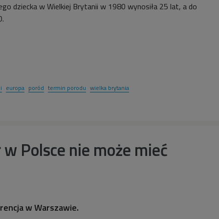
go dziecka w Wielkiej Brytanii w 1980 wynosiła 25 lat, a do
0.
i
europa
poród
termin porodu
wielka brytania
r w Polsce nie może mieć
erencja w Warszawie.