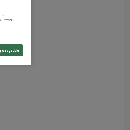
lów
i treści,
ę wszystkie