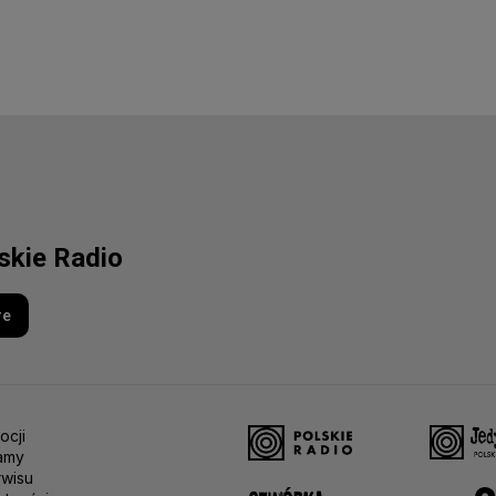
lskie Radio
re
ocji
amy
rwisu