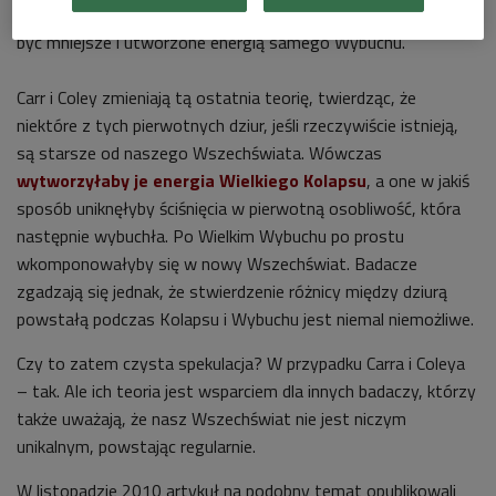
istnienia Wszechświata, tuż po Wielkim Wybuchu. Miałyby one
być mniejsze i utworzone energią samego Wybuchu.
Carr i Coley zmieniają tą ostatnia teorię, twierdząc, że
niektóre z tych pierwotnych dziur, jeśli rzeczywiście istnieją,
są starsze od naszego Wszechświata. Wówczas
wytworzyłaby je energia Wielkiego Kolapsu
, a one w jakiś
sposób uniknęłyby ściśnięcia w pierwotną osobliwość, która
następnie wybuchła. Po Wielkim Wybuchu po prostu
wkomponowałyby się w nowy Wszechświat. Badacze
zgadzają się jednak, że stwierdzenie różnicy między dziurą
powstałą podczas Kolapsu i Wybuchu jest niemal niemożliwe.
Czy to zatem czysta spekulacja? W przypadku Carra i Coleya
– tak. Ale ich teoria jest wsparciem dla innych badaczy, którzy
także uważają, że nasz Wszechświat nie jest niczym
unikalnym, powstając regularnie.
W listopadzie 2010 artykuł na podobny temat opublikowali