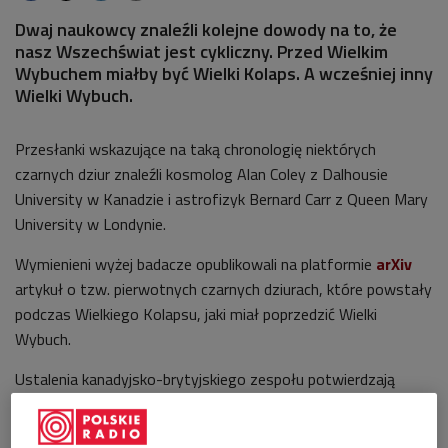
Dwaj naukowcy znaleźli kolejne dowody na to, że
nasz Wszechświat jest cykliczny. Przed Wielkim
Wybuchem miałby być Wielki Kolaps. A wcześniej inny
Wielki Wybuch.
Przesłanki wskazujące na taką chronologię niektórych
czarnych dziur znaleźli kosmolog Alan Coley z Dalhousie
University w Kanadzie i astrofizyk Bernard Carr z Queen Mary
University w Londynie.
Wymienieni wyżej badacze opublikowali na platformie
arXiv
artykuł o tzw. pierwotnych czarnych dziurach, które powstały
podczas Wielkiego Kolapsu, jaki miał poprzedzić Wielki
Wybuch.
Ustalenia kanadyjsko-brytyjskiego zespołu potwierdzają
teorię o tym, że Wielki Wybuch nie był odosobnionym
przypadkiem, ale że zdarza się cyklicznie, naprzemiennie z