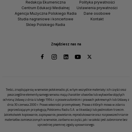
Redakcja Ekumeniczna
Polityka prywatności
Centrum Edukacji Medialnej
Ustawienia prywatności
Agencja Muzyczna Polskiego Radia
Dane osobowe
Studia nagraniowe i koncertowe
Kontakt
Sklep Polskiego Radia
Znajdziesz nas na
Treści, znajdujące się w serwisie polskieradio.pl, w tym wszystkie materiały i ich części oraz
poszczególne elementy samego serwisu mają charakter utworów lub wytworów objętych
ochroną Ustawy z dnia 4 lutego 1994 r. o prawie autorskim i prawach pokrewnych lub Ustawy z
dnia 30 czerwca 2000 r. Prawo własności przemysłowej. Prawa o których mowa w zdaniu
poprzedzającym przysługują Polskiemu Radiu S.A. w likwidacji lub podmiotom trzecim.
Jakiekolwiek kopiowanie, zapisywanie, powielanie, reprodukowanie oraz rozpowszechnianie
materiałów zamieszczonych w serwisie, zarówno w części, jak i w całości jest zabronione bez
uprzedniej pisemnej zgody uprawnionego.