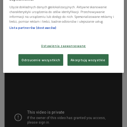
wykonywanie także i mniej popularnych czynności.
Użycie dokładnych danych geolokalizacyjnych. Aktywne skanowanie
charakterystyki urządzenia do celów identyfikacji. Przechowywanie
informacji na urządzeniu lub dostęp do nich. Spersonalizowane reklamy i
Używanie Chromebooka wymaga loginu Google, a wszystko
treści, pomiar reklam i treści, badnie odbiorców i ulepszanie usług.
jest zachowywane w internecie. Tym samym zepsucie
Lista partnerów (dostawców)
urządzenia nie oznacza utraty danych, a dostęp do nich mamy
z dowolnego innego netbooka Google czy komputera
Ustawienia zaawansowane
przeglądarką internetową.
Odrzucenie wszystkich
Akceptuję wszystkie