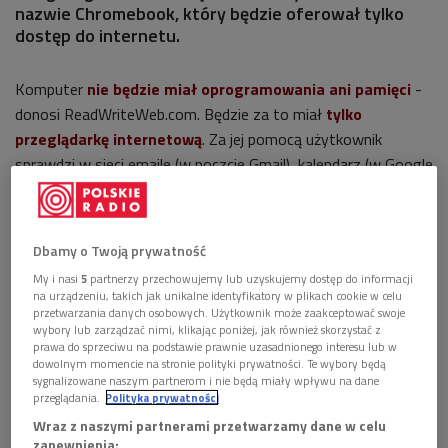
nazwie Chromebook, który będzie oferował tylko
dostęp do internetu.
Komputer
nie będzie miał oprogramowania ani pamięci
-
donosi ReadWriteWeb.com. Będzie za to miał
tylko
przeglądarkę internetową
. Za jej pomocą użytkownik
sprawdzi w sieci emaile (w poczcie Gmail), kalendarz (w Google
Calendar), dokumenty tekstowe (w aplikacji sieciowej Google
Docs), skorzysta z serwisów społecznościowych jak
Facebook, Orkut i Nasza-Klasa, czy będzie przeglądać i
Dbamy o Twoją prywatność
przechowywać zdjęcia (w Google Picasa) lub je edytować (w
My i nasi
5
partnerzy przechowujemy lub uzyskujemy dostęp do informacji
Google Picnic).
na urządzeniu, takich jak unikalne identyfikatory w plikach cookie w celu
przetwarzania danych osobowych. Użytkownik może zaakceptować swoje
wybory lub zarządzać nimi, klikając poniżej, jak również skorzystać z
W filmach promocyjnych Google zachwala, że dzięki temu, że
prawa do sprzeciwu na podstawie prawnie uzasadnionego interesu lub w
komputer bazuje tylko na przeglądarce Chrome, nie ma
dowolnym momencie na stronie polityki prywatności. Te wybory będą
sygnalizowane naszym partnerom i nie będą miały wpływu na dane
programów. Dlatego będzie gotów do użycia od razu -
przeglądania.
Polityka prywatności
włączenie nastąpi natychmiast. Przeglądarka internetowa
Wraz z naszymi partnerami przetwarzamy dane w celu
Chrome z kolei ma mieć dodatki i aplikacje, które umożliwią
zapewnienia: