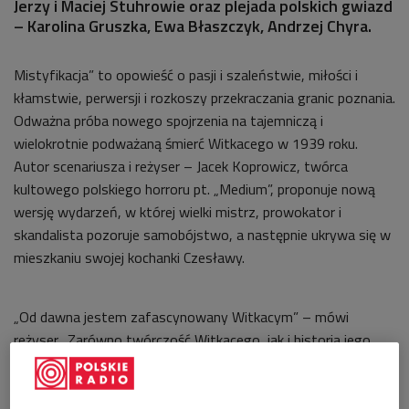
Jerzy i Maciej Stuhrowie oraz plejada polskich gwiazd
– Karolina Gruszka, Ewa Błaszczyk, Andrzej Chyra.
Mistyfikacja” to opowieść o pasji i szaleństwie, miłości i
kłamstwie, perwersji i rozkoszy przekraczania granic poznania.
Odważna próba nowego spojrzenia na tajemniczą i
wielokrotnie podważaną śmierć Witkacego w 1939 roku.
Autor scenariusza i reżyser – Jacek Koprowicz, twórca
kultowego polskiego horroru pt. „Medium”, proponuje nową
wersję wydarzeń, w której wielki mistrz, prowokator i
skandalista pozoruje samobójstwo, a następnie ukrywa się w
mieszkaniu swojej kochanki Czesławy.
„Od dawna jestem zafascynowany Witkacym” – mówi
reżyser „Zarówno twórczość Witkacego, jak i historia jego
życia są niezwykłe”. W filmie Koprowicza szalony wirtuoz,
wiecznie nienasycony wielbiciel kobiet i skandalista, który
głosił, że „Wielkość jest tylko w perwersji” powraca. Akcja