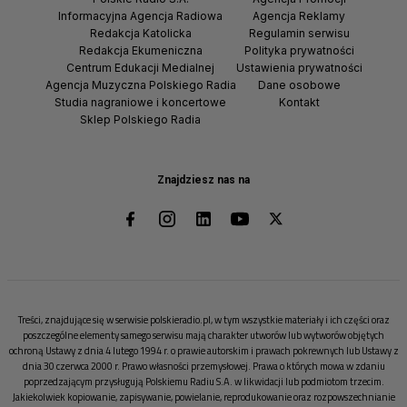
Informacyjna Agencja Radiowa
Agencja Reklamy
Redakcja Katolicka
Regulamin serwisu
Redakcja Ekumeniczna
Polityka prywatności
Centrum Edukacji Medialnej
Ustawienia prywatności
Agencja Muzyczna Polskiego Radia
Dane osobowe
Studia nagraniowe i koncertowe
Kontakt
Sklep Polskiego Radia
Znajdziesz nas na
Treści, znajdujące się w serwisie polskieradio.pl, w tym wszystkie materiały i ich części oraz
poszczególne elementy samego serwisu mają charakter utworów lub wytworów objętych
ochroną Ustawy z dnia 4 lutego 1994 r. o prawie autorskim i prawach pokrewnych lub Ustawy z
dnia 30 czerwca 2000 r. Prawo własności przemysłowej. Prawa o których mowa w zdaniu
poprzedzającym przysługują Polskiemu Radiu S.A. w likwidacji lub podmiotom trzecim.
Jakiekolwiek kopiowanie, zapisywanie, powielanie, reprodukowanie oraz rozpowszechnianie