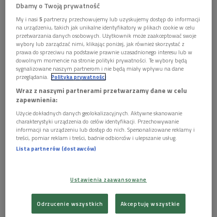
Dbamy o Twoją prywatność
„Mistyfikacji” rozpoczyna się, kiedy wydalony z uczelni tuż
My i nasi
5
partnerzy przechowujemy lub uzyskujemy dostęp do informacji
przed obroną pracy magisterskiej Łazowski (w tej roli Maciej
na urządzeniu, takich jak unikalne identyfikatory w plikach cookie w celu
Stuhr), wpada na sensacyjny trop. Z jego dochodzenia wynika,
przetwarzania danych osobowych. Użytkownik może zaakceptować swoje
wybory lub zarządzać nimi, klikając poniżej, jak również skorzystać z
że samobójstwo Witkacego w 1939 roku było mistyfikacją.
prawa do sprzeciwu na podstawie prawnie uzasadnionego interesu lub w
Rzeczywistość podsuwa kolejne dowody. Kochanka artysty
dowolnym momencie na stronie polityki prywatności. Te wybory będą
sygnalizowane naszym partnerom i nie będą miały wpływu na dane
przynosi do Desy swoje nieznane portrety, jedna z jego
przeglądania.
Polityka prywatności
dawnych kobiet przechowuje kartki, które dostała od
Wraz z naszymi partnerami przetwarzamy dane w celu
Witkacego już po jego rzekomej śmierci. Wszystko wskazuje
zapewnienia:
na to, że mistrz wciąż żyje. Z lubością pije swoje ukochane
Użycie dokładnych danych geolokalizacyjnych. Aktywne skanowanie
piwo, podgląda młode dziewczęta, wydaje kobietom
charakterystyki urządzenia do celów identyfikacji. Przechowywanie
informacji na urządzeniu lub dostęp do nich. Spersonalizowane reklamy i
perwersyjne rozkazy i uprawia najpiękniejszą ze sztuk –
treści, pomiar reklam i treści, badnie odbiorców i ulepszanie usług.
kłamstwo i wszelkie jego odmiany…
Lista partnerów (dostawców)
Pomysł na film powstawał przez wiele lat. Koprowicz przez
Ustawienia zaawansowane
długi czas gromadził informacje dotyczące rzekomego
samobójstwa twórcy. Punktem przełomowym stała się
Odrzucenie wszystkich
Akceptuję wszystkie
ekshumacja zwłok Witkacego w 1988 roku, które ostatecznie