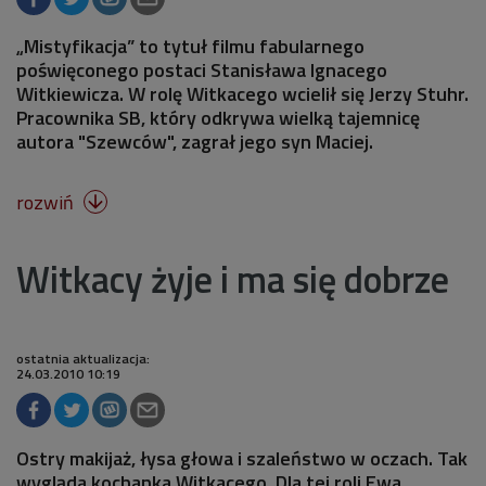
„Mistyfikacja” to tytuł filmu fabularnego
poświęconego postaci Stanisława Ignacego
Witkiewicza. W rolę Witkacego wcielił się Jerzy Stuhr.
Pracownika SB, który odkrywa wielką tajemnicę
autora "Szewców", zagrał jego syn Maciej.
rozwiń

Witkacy żyje i ma się dobrze
ostatnia aktualizacja:
24.03.2010 10:19
Ostry makijaż, łysa głowa i szaleństwo w oczach. Tak
wygląda kochanka Witkacego. Dla tej roli Ewa