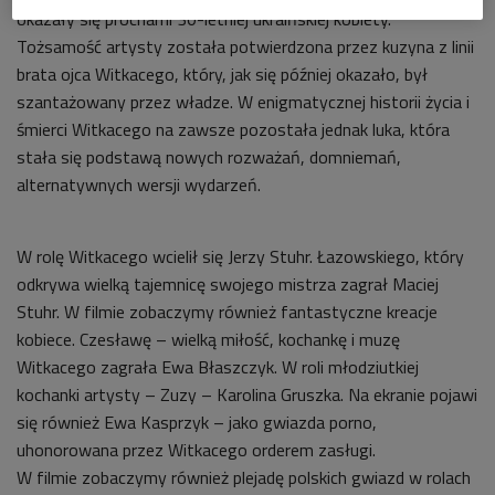
okazały się prochami 30-letniej ukraińskiej kobiety.
Tożsamość artysty została potwierdzona przez kuzyna z linii
brata ojca Witkacego, który, jak się później okazało, był
szantażowany przez władze. W enigmatycznej historii życia i
śmierci Witkacego na zawsze pozostała jednak luka, która
stała się podstawą nowych rozważań, domniemań,
alternatywnych wersji wydarzeń.
W rolę Witkacego wcielił się Jerzy Stuhr. Łazowskiego, który
odkrywa wielką tajemnicę swojego mistrza zagrał Maciej
Stuhr. W filmie zobaczymy również fantastyczne kreacje
kobiece. Czesławę – wielką miłość, kochankę i muzę
Witkacego zagrała Ewa Błaszczyk. W roli młodziutkiej
kochanki artysty – Zuzy – Karolina Gruszka. Na ekranie pojawi
się również Ewa Kasprzyk – jako gwiazda porno,
uhonorowana przez Witkacego orderem zasługi.
W filmie zobaczymy również plejadę polskich gwiazd w rolach