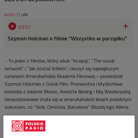
1 plik
AUDIO


03'57
Szymon Holcman o filmie "Wszystko w porządku"
- To jeden z filmów, który obok "Incepcji", "The social
network" i "Jak zostać królem", cieszył się największym
uznaniem Amerykańskiej Akademii Filmowej – powiedział
Szymon Holcman z Gutek Film. Przewrotna i błyskotliwa
komedia z Julianne Moore, Annette Bening i Mią Wasikowską
niespodziewanie stała się w amerykańskich kinach podobnym
sukcesem, co "Vicki, Christina, Barcelona" Woody'ego Allena.
Reżyserka, Lisa Cholodenko porusza temat rodziny, trochę
innej od tradycyjnego modelu. Dwie mamy, Nic i Jules
(trzykrotnie nominowana do Oscara
Anette Bening
i