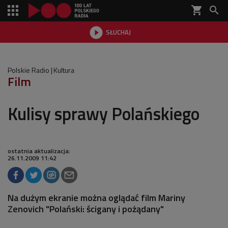
shopping_cart


SŁUCHAJ

Polskie Radio
Kultura
Film
Kulisy sprawy Polańskiego
ostatnia aktualizacja:
26.11.2009 11:42
Na dużym ekranie można oglądać film Mariny
Zenovich "Polański: ścigany i pożądany"