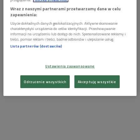
którym nie chciałam uczestniczyć”. - Słowa te są klamrą, spinającą cały
film- uważa Bartosz Bucheld.
Wraz z naszymi partnerami przetwarzamy dane w celu
zapewnienia:
Użycie dokładnych danych geolokalizacyjnych. Aktywne skanowanie
charakterystyki urządzenia do celów identyfikacji. Przechowywanie
Film od 13 listopada gości na ekranach polskich kin.
informacji na urządzeniu lub dostęp do nich. Spersonalizowane reklamy i
treści, pomiar reklam i treści, badnie odbiorców i ulepszanie usług.
Lista partnerów (dostawców)
Ustawienia zaawansowane
Odrzucenie wszystkich
Akceptuję wszystkie