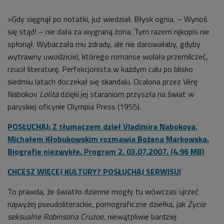
>Gdy sięgnął po notatki, już wiedział. Błysk ognia. – Wynoś
się stąd! – nie dała za wygraną żona. Tym razem rękopis nie
spłonął. Wybaczała mu zdrady, ale nie darowałaby, gdyby
wytrawny uwodziciel, którego romanse wolała przemilczeć,
rzucił literaturę. Perfekcjonista w każdym calu po blisko
siedmiu latach doczekał się skandalu. Ocalona przez Vérę
Nabokov
Lolita
dzięki jej staraniom przyszła na świat w
paryskiej oficynie Olympia Press (1955).
POSŁUCHAJ: Z tłumaczem dzieł Vladimira Nabokova,
Michałem Kłobukowskim rozmawia Bożena Markowska.
Biografie niezwykłe. Program 2. 03.07.2007. (4,96 MB)
CHCESZ WIĘCEJ KULTURY? POSŁUCHAJ SERWISU!
To prawda, że światło dzienne mogły tu wówczas ujrzeć
najwyżej pseudoliterackie, pornograficzne dziełka, jak
Życie
seksualne Robinsona Cruzoe
, niewątpliwie bardziej