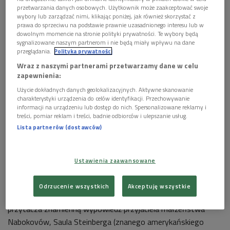
bawiła się, wygłaszając pogardliwe sądy o Goethem,
przetwarzania danych osobowych. Użytkownik może zaakceptować swoje
wybory lub zarządzać nimi, klikając poniżej, jak również skorzystać z
wtórując jego krytyce Dostojewskiego, towarzyszka dzieląca
prawa do sprzeciwu na podstawie prawnie uzasadnionego interesu lub w
pasję w polowaniach na ukochane motyle, woziła go
dowolnym momencie na stronie polityki prywatności. Te wybory będą
sygnalizowane naszym partnerom i nie będą miały wpływu na dane
wszędzie samochodem, grała z nim w szachy i radziła sobie
przeglądania.
Polityka prywatności
lepiej niż on z supłami jego sznurowadeł... Obdarzona podobno
Wraz z naszymi partnerami przetwarzamy dane w celu
lepszym gustem literackim niż mąż, podpisywała się w
zapewnienia:
korespondencji z wydawcami jako „Mrs. Vladimir Nabokov”. A
Użycie dokładnych danych geolokalizacyjnych. Aktywne skanowanie
więc owa słynna „Pani Vladimir Nabokov” utyskiwała, że
charakterystyki urządzenia do celów identyfikacji. Przechowywanie
informacji na urządzeniu lub dostęp do nich. Spersonalizowane reklamy i
spektakularny sukces literacki jej męża przyszedł przynajmniej
treści, pomiar reklam i treści, badnie odbiorców i ulepszanie usług.
trzydzieści lat za późno!
Lista partnerów (dostawców)
Jeden z krytyków opisujących dwie słynne biografie Véry i
Vladimira Nabokov – J. Strzałka (w artykule
Klucze do Rosji
,
Ustawienia zaawansowane
rec. Stacy Schiff,
Véra Nabokov. Portret małżeństwa
, przeł. W.
M. Próchniewicz, Warszawa 2005 i Brian Boyd,
Nabokov. Dwa
Odrzucenie wszystkich
Akceptuję wszystkie
oblicza
, oprac. i przeł. W. Sadkowski, Warszawa 2006) –
przytacza znamienną wypowiedź przyjaciela małżeństwa
Nabokovów, Saula Steinberga (znanego amerykańskiego