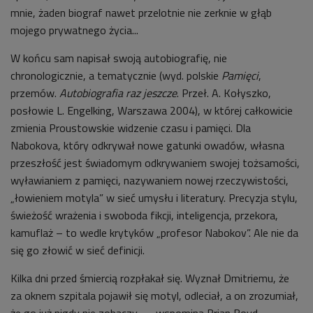
mnie, żaden biograf nawet przelotnie nie zerknie w głąb
mojego prywatnego życia...
W końcu sam napisał swoją autobiografię, nie
chronologicznie, a tematycznie (wyd. polskie
Pamięci
,
przemów.
Autobiografia raz jeszcze
. Przeł. A. Kołyszko,
posłowie L. Engelking, Warszawa 2004), w której całkowicie
zmienia Proustowskie widzenie czasu i pamięci. Dla
Nabokova, który odkrywał nowe gatunki owadów, własna
przeszłość jest świadomym odkrywaniem swojej tożsamości,
wyławianiem z pamięci, nazywaniem nowej rzeczywistości,
„łowieniem motyla” w sieć umysłu i literatury. Precyzja stylu,
świeżość wrażenia i swoboda fikcji, inteligencja, przekora,
kamuflaż – to wedle krytyków „profesor Nabokov”. Ale nie da
się go złowić w sieć definicji.
Kilka dni przed śmiercią rozpłakał się. Wyznał Dmitriemu, że
za oknem szpitala pojawił się motyl, odleciał, a on zrozumiał,