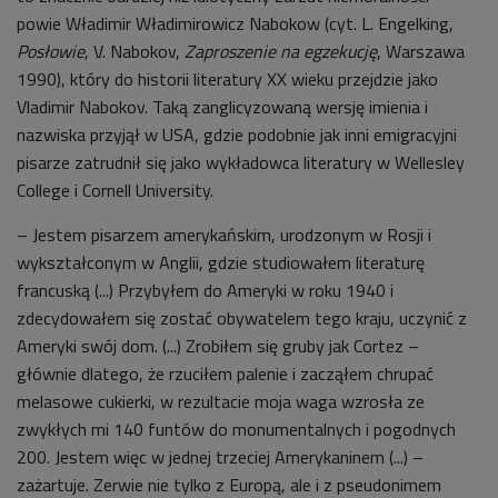
powie Władimir Władimirowicz Nabokow (cyt. L. Engelking,
Posłowie
, V. Nabokov,
Zaproszenie na egzekucję
, Warszawa
1990), który do historii literatury XX wieku przejdzie jako
Vladimir Nabokov. Taką zanglicyzowaną wersję imienia i
nazwiska przyjął w USA, gdzie podobnie jak inni emigracyjni
pisarze zatrudnił się jako wykładowca literatury w Wellesley
College i Cornell University.
– Jestem pisarzem amerykańskim, urodzonym w Rosji i
wykształconym w Anglii, gdzie studiowałem literaturę
francuską (...) Przybyłem do Ameryki w roku 1940 i
zdecydowałem się zostać obywatelem tego kraju, uczynić z
Ameryki swój dom. (...) Zrobiłem się gruby jak Cortez –
głównie dlatego, że rzuciłem palenie i zacząłem chrupać
melasowe cukierki, w rezultacie moja waga wzrosła ze
zwykłych mi 140 funtów do monumentalnych i pogodnych
200. Jestem więc w jednej trzeciej Amerykaninem (...) –
zażartuje. Zerwie nie tylko z Europą, ale i z pseudonimem