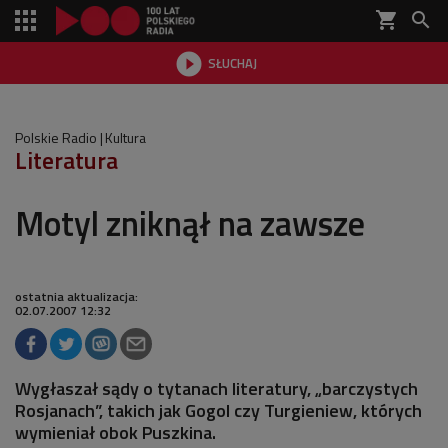
shopping_cart


SŁUCHAJ

Polskie Radio
Kultura
Literatura
Motyl zniknął na zawsze
ostatnia aktualizacja:
02.07.2007 12:32
Wygłaszał sądy o tytanach literatury, „barczystych
Rosjanach”, takich jak Gogol czy Turgieniew, których
wymieniał obok Puszkina.