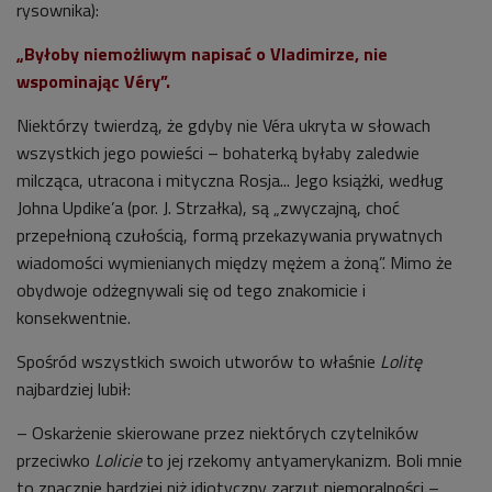
rysownika):
„Byłoby niemożliwym napisać o Vladimirze, nie
wspominając Véry”.
Niektórzy twierdzą, że gdyby nie Véra ukryta w słowach
wszystkich jego powieści – bohaterką byłaby zaledwie
milcząca, utracona i mityczna Rosja... Jego książki, według
Johna Updike’a (por. J. Strzałka), są „zwyczajną, choć
przepełnioną czułością, formą przekazywania prywatnych
wiadomości wymienianych między mężem a żoną”. Mimo że
obydwoje odżegnywali się od tego znakomicie i
konsekwentnie.
Spośród wszystkich swoich utworów to właśnie
Lolitę
najbardziej lubił:
– Oskarżenie skierowane przez niektórych czytelników
przeciwko
Lolicie
to jej rzekomy antyamerykanizm. Boli mnie
to znacznie bardziej niż idiotyczny zarzut niemoralności –