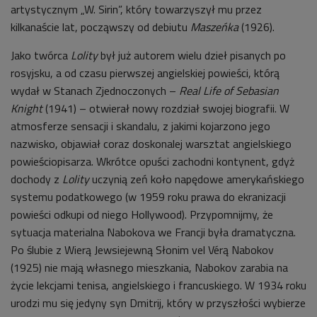
artystycznym „W. Sirin”, który towarzyszył mu przez
kilkanaście lat, począwszy od debiutu
Maszeńka
(1926).
Jako twórca
Lolity
był już autorem wielu dzieł pisanych po
rosyjsku, a od czasu pierwszej angielskiej powieści, którą
wydał w Stanach Zjednoczonych –
Real Life of Sebasian
Knight
(1941) – otwierał nowy rozdział swojej biografii. W
atmosferze sensacji i skandalu, z jakimi kojarzono jego
nazwisko, objawiał coraz doskonalej warsztat angielskiego
powieściopisarza. Wkrótce opuści zachodni kontynent, gdyż
dochody z
Lolity
uczynią zeń koło napędowe amerykańskiego
systemu podatkowego (w 1959 roku prawa do ekranizacji
powieści odkupi od niego Hollywood). Przypomnijmy, że
sytuacja materialna Nabokova we Francji była dramatyczna.
Po ślubie z Wierą Jewsiejewną Słonim vel Vérą Nabokov
(1925) nie mają własnego mieszkania, Nabokov zarabia na
życie lekcjami tenisa, angielskiego i francuskiego. W 1934 roku
urodzi mu się jedyny syn Dmitrij, który w przyszłości wybierze