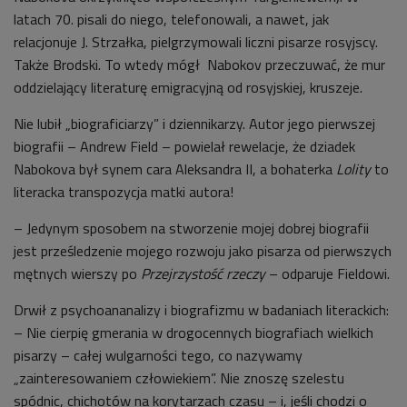
latach 70. pisali do niego, telefonowali, a nawet, jak
relacjonuje J. Strzałka, pielgrzymowali liczni pisarze rosyjscy.
Także Brodski. To wtedy mógł Nabokov przeczuwać, że mur
oddzielający literaturę emigracyjną od rosyjskiej, kruszeje.
Nie lubił „biograficiarzy” i dziennikarzy. Autor jego pierwszej
biografii – Andrew Field – powielał rewelacje, że dziadek
Nabokova był synem cara Aleksandra II, a bohaterka
Lolity
to
literacka transpozycja matki autora!
– Jedynym sposobem na stworzenie mojej dobrej biografii
jest prześledzenie mojego rozwoju jako pisarza od pierwszych
mętnych wierszy po
Przejrzystość rzeczy
– odparuje Fieldowi.
Drwił z psychoananalizy i biografizmu w badaniach literackich:
– Nie cierpię gmerania w drogocennych biografiach wielkich
pisarzy – całej wulgarności tego, co nazywamy
„zainteresowaniem człowiekiem”. Nie znoszę szelestu
spódnic, chichotów na korytarzach czasu – i, jeśli chodzi o