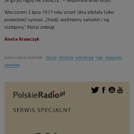
że go już nigdy nie zobaczy... – wspomina Brian Boyd.
Wieczorem 2 lipca 1977 roku zmarł. Véra zdołała tylko
powiedzieć synowi: „Chodź, weźmiemy samolot i się
rozbijemy”. Motyl zniknął.
Aneta Krawczyk
Zobacz więcej na temat:
francja
literatura
petersburg
rosja
szwajcaria
warszawa