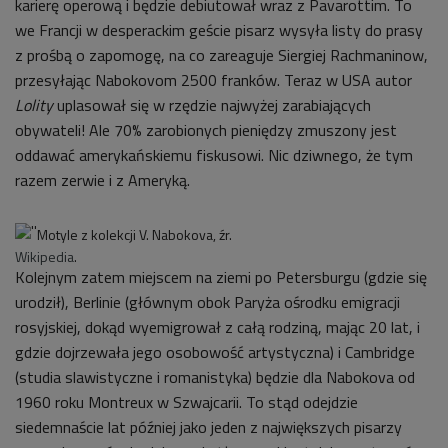
karierę operową i będzie debiutował wraz z Pavarottim. To
we Francji w desperackim geście pisarz wysyła listy do prasy
z prośbą o zapomogę, na co zareaguje Siergiej Rachmaninow,
przesyłając Nabokovom 2500 franków. Teraz w USA autor
Lolity
uplasował się w rzędzie najwyżej zarabiających
obywateli! Ale 70% zarobionych pieniędzy zmuszony jest
oddawać amerykańskiemu fiskusowi. Nic dziwnego, że tym
razem zerwie i z Ameryką.
Motyle z kolekcji V. Nabokova, źr.
Wikipedia
.
Kolejnym zatem miejscem na ziemi po Petersburgu (gdzie się
urodził), Berlinie (głównym obok Paryża ośrodku emigracji
rosyjskiej, dokąd wyemigrował z całą rodziną, mając 20 lat, i
gdzie dojrzewała jego osobowość artystyczna) i Cambridge
(studia slawistyczne i romanistyka) będzie dla Nabokova od
1960 roku Montreux w Szwajcarii. To stąd odejdzie
siedemnaście lat później jako jeden z największych pisarzy