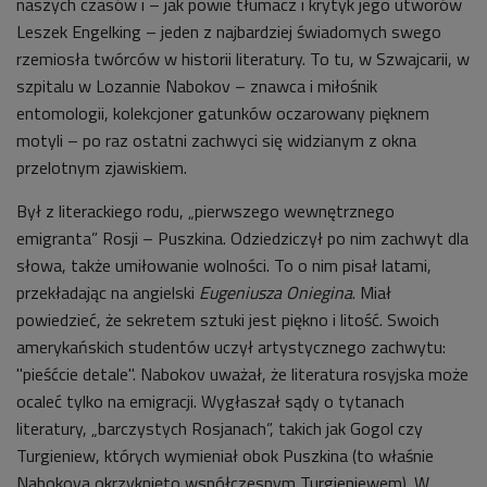
naszych czasów i – jak powie tłumacz i krytyk jego utworów
Leszek Engelking – jeden z najbardziej świadomych swego
rzemiosła twórców w historii literatury. To tu, w Szwajcarii, w
szpitalu w Lozannie Nabokov – znawca i miłośnik
entomologii, kolekcjoner gatunków oczarowany pięknem
motyli – po raz ostatni zachwyci się widzianym z okna
przelotnym zjawiskiem.
Był z literackiego rodu, „pierwszego wewnętrznego
emigranta” Rosji – Puszkina. Odziedziczył po nim zachwyt dla
słowa, także umiłowanie wolności. To o nim pisał latami,
przekładając na angielski
Eugeniusza Oniegina
. Miał
powiedzieć, że sekretem sztuki jest piękno i litość. Swoich
amerykańskich studentów uczył artystycznego zachwytu:
"pieśćcie detale". Nabokov uważał, że literatura rosyjska może
ocaleć tylko na emigracji. Wygłaszał sądy o tytanach
literatury, „barczystych Rosjanach”, takich jak Gogol czy
Turgieniew, których wymieniał obok Puszkina (to właśnie
Nabokova okrzyknięto współczesnym Turgieniewem). W