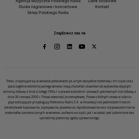
Agencja Muzyczna Polskiego Radia
Dane osobowe
Studia nagraniowe i koncertowe
Kontakt
Sklep Polskiego Radia
Znajdziesz nas na
Treści, znajdujące się w serwisie polskieradio.pl, w tym wszystkie materiały i ich części oraz
poszczególne elementy samego serwisu mają charakter utworów lub wytworów objętych
ochroną Ustawy z dnia 4 lutego 1994 r. o prawie autorskim i prawach pokrewnych lub Ustawy z
dnia 30 czerwca 2000 r. Prawo własności przemysłowej. Prawa o których mowa w zdaniu
poprzedzającym przysługują Polskiemu Radiu S.A. w likwidacji lub podmiotom trzecim.
Jakiekolwiek kopiowanie, zapisywanie, powielanie, reprodukowanie oraz rozpowszechnianie
materiałów zamieszczonych w serwisie, zarówno w części, jak i w całości jest zabronione bez
uprzedniej pisemnej zgody uprawnionego.