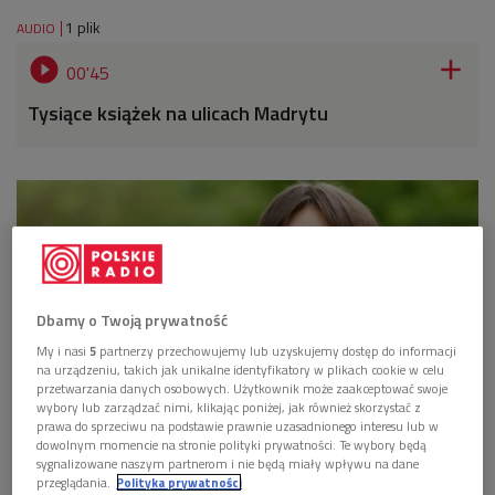
1 plik
AUDIO


00'45
Tysiące książek na ulicach Madrytu
Dbamy o Twoją prywatność
My i nasi
5
partnerzy przechowujemy lub uzyskujemy dostęp do informacji
na urządzeniu, takich jak unikalne identyfikatory w plikach cookie w celu
przetwarzania danych osobowych. Użytkownik może zaakceptować swoje
wybory lub zarządzać nimi, klikając poniżej, jak również skorzystać z
prawa do sprzeciwu na podstawie prawnie uzasadnionego interesu lub w
dowolnym momencie na stronie polityki prywatności. Te wybory będą
Foto: Glow Images/East News
sygnalizowane naszym partnerom i nie będą miały wpływu na dane
przeglądania.
Polityka prywatności