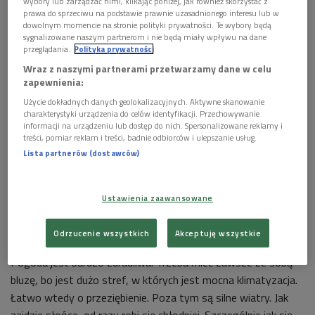
wybory lub zarządzać nimi, klikając poniżej, jak również skorzystać z
prawa do sprzeciwu na podstawie prawnie uzasadnionego interesu lub w
- Mam same złote wspomnienia z Rio de Janeiro i mam
dowolnym momencie na stronie polityki prywatności. Te wybory będą
nadzieję, że tak zostanie – zaznaczyła.
sygnalizowane naszym partnerom i nie będą miały wpływu na dane
przeglądania.
Polityka prywatności
- Fajnie tu jest. Cieszę się wszystkim naokoło. Plansze już
Wraz z naszymi partnerami przetwarzamy dane w celu
zapewnienia:
gotowe do rywalizacji, ale w budynku zawodów jeszcze nie
Użycie dokładnych danych geolokalizacyjnych. Aktywne skanowanie
byliśmy. Sala jest zamknięta i nawet tam przebywać nie
charakterystyki urządzenia do celów identyfikacji. Przechowywanie
można. Treningi mamy zaraz obok wioski olimpijskiej i
informacji na urządzeniu lub dostęp do nich. Spersonalizowane reklamy i
możemy pieszo tam dojść. Cudownie. Nie tracimy czasu na
treści, pomiar reklam i treści, badnie odbiorców i ulepszanie usług.
Lista partnerów (dostawców)
dojazdy. W sobotę jest plan, by odwiedzić salę szermierczą.
Trzeba ją sobie obejrzeć i trochę poczuć – powiedziała Socha,
która wystąpi w turnieju indywidualnym i drużynowym.
Ustawienia zaawansowane
Najważniejsze jednak jest, że nikt z ekipy szermierczej nie
Odrzucenie wszystkich
Akceptuję wszystkie
narzeka na zdrowie. - Nie dajemy się wszelkim zarazkom.
Pogoda jest bardzo zdradliwa. Trzeba mieć zawsze ze sobą
bluzę, bo jest dużo stref, w których jest mocna klimatyzacja.
Łatwo wtedy o przeziębienie. Poza tym są silne wiatry. Jak
zajdzie słońce, od razu robi się chłodniej. Szczególnie jak się