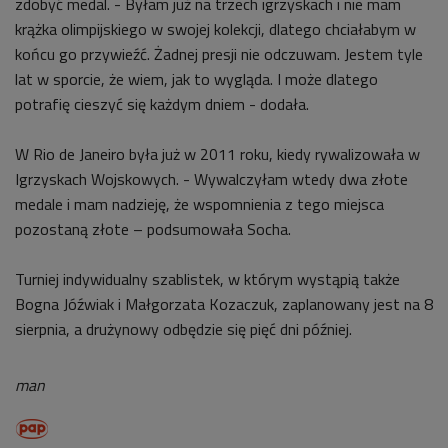
zdobyć medal. - Byłam już na trzech igrzyskach i nie mam
krążka olimpijskiego w swojej kolekcji, dlatego chciałabym w
końcu go przywieźć. Żadnej presji nie odczuwam. Jestem tyle
lat w sporcie, że wiem, jak to wygląda. I może dlatego
potrafię cieszyć się każdym dniem - dodała.
W Rio de Janeiro była już w 2011 roku, kiedy rywalizowała w
Igrzyskach Wojskowych. - Wywalczyłam wtedy dwa złote
medale i mam nadzieję, że wspomnienia z tego miejsca
pozostaną złote – podsumowała Socha.
Turniej indywidualny szablistek, w którym wystąpią także
Bogna Jóźwiak i Małgorzata Kozaczuk, zaplanowany jest na 8
sierpnia, a drużynowy odbędzie się pięć dni później.
man