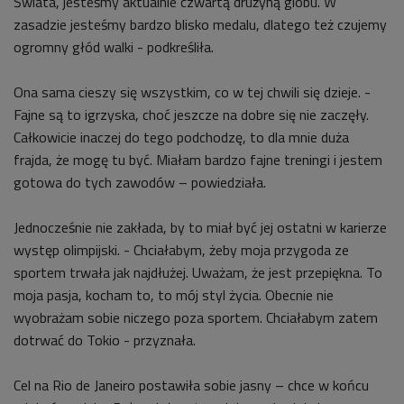
Świata, jesteśmy aktualnie czwartą drużyną globu. W
zasadzie jesteśmy bardzo blisko medalu, dlatego też czujemy
ogromny głód walki - podkreśliła.
Ona sama cieszy się wszystkim, co w tej chwili się dzieje. -
Fajne są to igrzyska, choć jeszcze na dobre się nie zaczęły.
Całkowicie inaczej do tego podchodzę, to dla mnie duża
frajda, że mogę tu być. Miałam bardzo fajne treningi i jestem
gotowa do tych zawodów – powiedziała.
Jednocześnie nie zakłada, by to miał być jej ostatni w karierze
występ olimpijski. - Chciałabym, żeby moja przygoda ze
sportem trwała jak najdłużej. Uważam, że jest przepiękna. To
moja pasja, kocham to, to mój styl życia. Obecnie nie
wyobrażam sobie niczego poza sportem. Chciałabym zatem
dotrwać do Tokio - przyznała.
Cel na Rio de Janeiro postawiła sobie jasny – chce w końcu