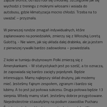
wychodzi z treningu z mokrymi włosami i wsiada do
autobusu, gdzie klimatyzacja mocno chłodzi. Trzeba na to
uważać – przyznała.
W pierwszej rundzie zmagań indywidualnych, które
zaplanowano na poniedziałek, zmierzy się z Włoszką Loretą
Gulottą. - Nie wiem, jak się układa dalej drabinka, ale ja jestem
z pierwszej rywalki bardzo zadowolona – powiedziała.
Z kolei w turnieju drużynowym Polki zmierzą się z
Amerykankami. - W statystykach jest po sześć, a to oznacza,
że zapowiada się bardzo zacięty pojedynek. Będzie
interesująco. Mamy najlepszy skład drużyny, jaki możemy
mieć. Jesteśmy fajnym zespołem, zgranym i bardzo się
lubimy. A to jest już połowa sukcesu. Druga połowa będzie 13
sierpnia. Wtedy mamy start. Jesteśmy dobrze przygotowane.
Niejednokrotnie stawałyśmy na podium zawodów Pucharu