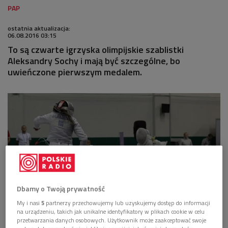
ostatnia aktualizacja:
06.08.2016 03:15
To są czwarte igrzyska olimpijskie szablistki
Aleksandry Sochy i mają być szczególne, bo
uwieńczone pierwszym medalem.
Dbamy o Twoją prywatność
My i nasi
5
partnerzy przechowujemy lub uzyskujemy dostęp do informacji
na urządzeniu, takich jak unikalne identyfikatory w plikach cookie w celu
Aleksandra Socha
Foto: www.olasocha.pl
przetwarzania danych osobowych. Użytkownik może zaakceptować swoje