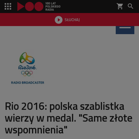
shopping_cart


SŁUCHAJ

Rio 2016: polska szablistka
wierzy w medal. "Same złote
wspomnienia"