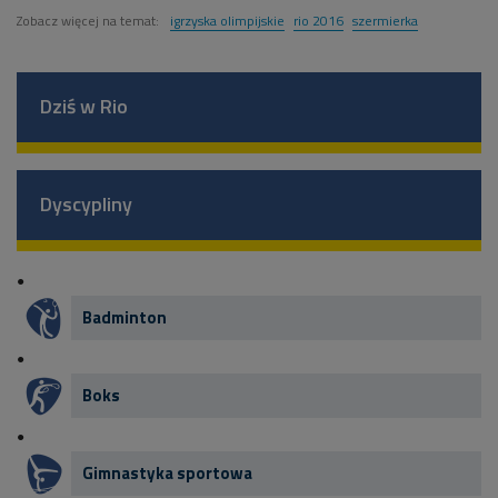
Zobacz więcej na temat:
igrzyska olimpijskie
rio 2016
szermierka
Dziś w Rio
Dyscypliny
Badminton
Boks
Gimnastyka sportowa