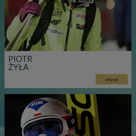
PIOTR
ŻYŁA
więcej