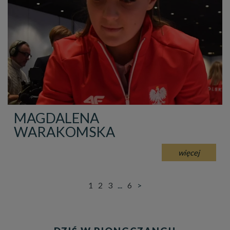
MAGDALENA
WARAKOMSKA
więcej
1
2
3
...
6
>