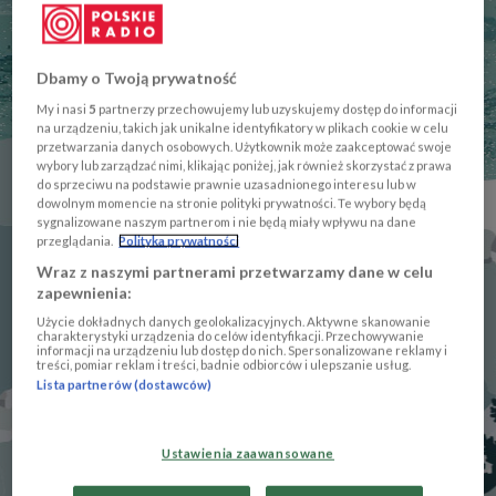
Dbamy o Twoją prywatność
My i nasi
5
partnerzy przechowujemy lub uzyskujemy dostęp do informacji
na urządzeniu, takich jak unikalne identyfikatory w plikach cookie w celu
przetwarzania danych osobowych. Użytkownik może zaakceptować swoje
wybory lub zarządzać nimi, klikając poniżej, jak również skorzystać z prawa
do sprzeciwu na podstawie prawnie uzasadnionego interesu lub w
dowolnym momencie na stronie polityki prywatności. Te wybory będą
sygnalizowane naszym partnerom i nie będą miały wpływu na dane
przeglądania.
Polityka prywatności
Wraz z naszymi partnerami przetwarzamy dane w celu
zapewnienia:
Gangneung Hockey Center
Użycie dokładnych danych geolokalizacyjnych. Aktywne skanowanie
charakterystyki urządzenia do celów identyfikacji. Przechowywanie
informacji na urządzeniu lub dostęp do nich. Spersonalizowane reklamy i
treści, pomiar reklam i treści, badnie odbiorców i ulepszanie usług.
Lista partnerów (dostawców)
Ustawienia zaawansowane