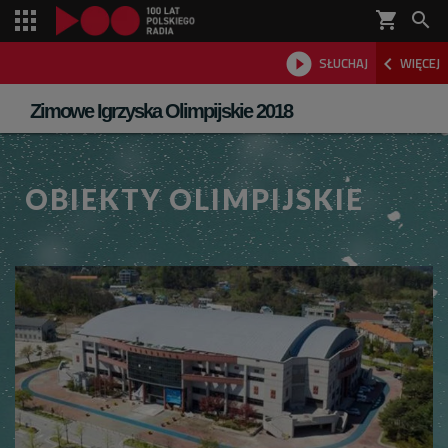
shopping_cart



SŁUCHAJ
WIĘCEJ

Zimowe Igrzyska Olimpijskie 2018
OBIEKTY OLIMPIJSKIE