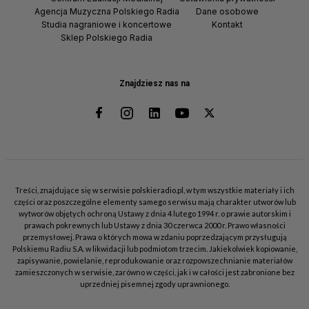
Agencja Muzyczna Polskiego Radia
Dane osobowe
Studia nagraniowe i koncertowe
Kontakt
Sklep Polskiego Radia
Znajdziesz nas na
Treści, znajdujące się w serwisie polskieradio.pl, w tym wszystkie materiały i ich
części oraz poszczególne elementy samego serwisu mają charakter utworów lub
wytworów objętych ochroną Ustawy z dnia 4 lutego 1994 r. o prawie autorskim i
prawach pokrewnych lub Ustawy z dnia 30 czerwca 2000 r. Prawo własności
przemysłowej. Prawa o których mowa w zdaniu poprzedzającym przysługują
Polskiemu Radiu S.A. w likwidacji lub podmiotom trzecim. Jakiekolwiek kopiowanie,
zapisywanie, powielanie, reprodukowanie oraz rozpowszechnianie materiałów
zamieszczonych w serwisie, zarówno w części, jak i w całości jest zabronione bez
uprzedniej pisemnej zgody uprawnionego.