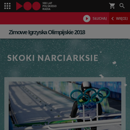
shopping_cart



SŁUCHAJ
WIĘCEJ

Zimowe Igrzyska Olimpijskie 2018
SKOKI NARCIARKSIE