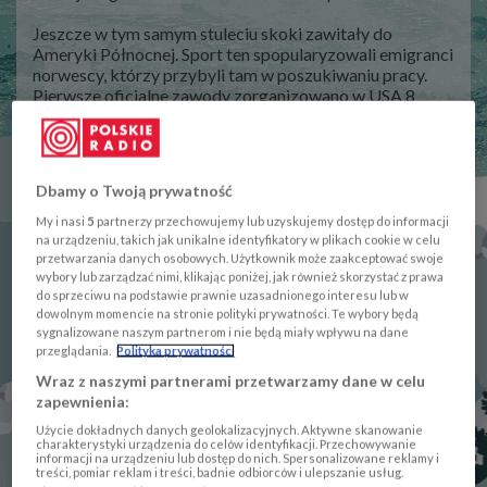
Jeszcze w tym samym stuleciu skoki zawitały do
Ameryki Północnej. Sport ten spopularyzowali emigranci
norwescy, którzy przybyli tam w poszukiwaniu pracy.
Pierwsze oficjalne zawody zorganizowano w USA 8
lutego 1887 roku.
Skoczkowie rywalizowali we wszystkich olimpiadach
zimowych. Początkowo skakano tylko na jednej skoczni,
Dbamy o Twoją prywatność
a od igrzysk w 1964 roku w Innsbrucku rozgrywane są
dwa konkursy indywidualne. Z kolei od 1988 roku w
My i nasi
5
partnerzy przechowujemy lub uzyskujemy dostęp do informacji
Calgary rozdaje się trzy komplety medali - w Kanadzie
na urządzeniu, takich jak unikalne identyfikatory w plikach cookie w celu
rozegrano po raz pierwszy konkurs drużynowy. Cztery
przetwarzania danych osobowych. Użytkownik może zaakceptować swoje
wybory lub zarządzać nimi, klikając poniżej, jak również skorzystać z prawa
lata temu w Soczi olimpijskiego debiutu doczekały się
do sprzeciwu na podstawie prawnie uzasadnionego interesu lub w
kobiety.
dowolnym momencie na stronie polityki prywatności. Te wybory będą
sygnalizowane naszym partnerom i nie będą miały wpływu na dane
W Polsce skoki mają duże tradycje. Wojciech Fortuna w
przeglądania.
Polityka prywatności
1972 w Sapporo wywalczył pierwsze dla Polski złoto
Wraz z naszymi partnerami przetwarzamy dane w celu
igrzysk. Na kolejne olimpijskie podium trzeba było
zapewnienia:
czekać aż 30 lat, a czarną serię przerwał niesamowity
Adam Małysz, który był drugi i trzeci w Salt Lake City.
Użycie dokładnych danych geolokalizacyjnych. Aktywne skanowanie
Małysz dwa srebrne krążki przywiózł jeszcze osiem lat
charakterystyki urządzenia do celów identyfikacji. Przechowywanie
informacji na urządzeniu lub dostęp do nich. Spersonalizowane reklamy i
później z Vancouver, a następnie wielkie sukcesy zaczął
treści, pomiar reklam i treści, badnie odbiorców i ulepszanie usług.