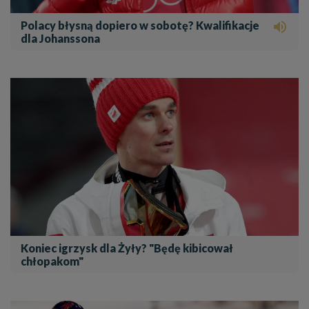
Polacy błysną dopiero w sobotę? Kwalifikacje

dla Johanssona
Koniec igrzysk dla Żyły? "Będę kibicował
chłopakom"