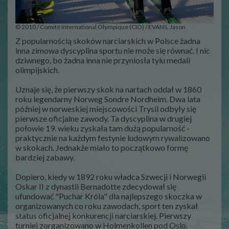
© 2010 / Comité International Olympique (CIO) / EVANS, Jason
Z popularnością skoków narciarskich w Polsce żadna
inna zimowa dyscyplina sportu nie może się równać. I nic
dziwnego, bo żadna inna nie przyniosła tylu medali
olimpijskich.
Uznaje się, że pierwszy skok na nartach oddał w 1860
roku legendarny Norweg Sondre Nordheim. Dwa lata
później w norweskiej miejscowości Trysil odbyły się
pierwsze oficjalne zawody. Ta dyscyplina w drugiej
połowie 19. wieku zyskała tam dużą popularność -
praktycznie na każdym festynie ludowym rywalizowano
w skokach. Jednakże miało to początkowo formę
bardziej zabawy.
Dopiero, kiedy w 1892 roku władca Szwecji i Norwegii
Oskar II z dynastii Bernadotte zdecydował się
ufundować "Puchar Króla" dla najlepszego skoczka w
organizowanych co roku zawodach, sport ten zyskał
status oficjalnej konkurencji narciarskiej. Pierwszy
turniej zorganizowano w Holmenkollen pod Oslo.