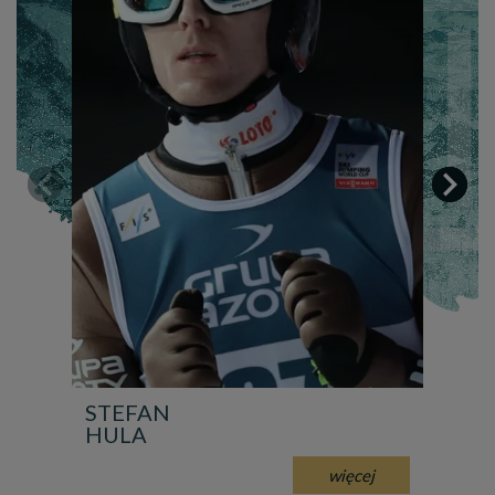


STEFAN
MAC
HULA
KO
więcej