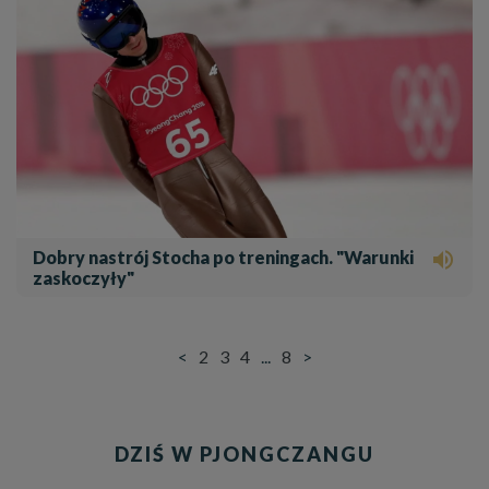
Dobry nastrój Stocha po treningach. "Warunki

zaskoczyły"
<
2
3
4
...
8
>
DZIŚ W PJONGCZANGU