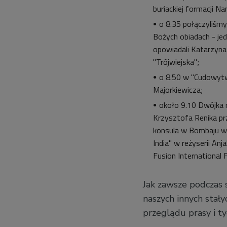
buriackiej formacji N
o 8.35 połączyliśmy
Bożych obiadach - je
opowiadali Katarzyna
"Trójwiejska";
o 8.50 w "Cudowytw
Majorkiewicza;
około 9.10 Dwójka 
Krzysztofa Renika prz
konsula w Bombaju w 
India" w reżyserii An
Fusion International 
Jak zawsze podczas 
naszych innych stałyc
przeglądu prasy i ty