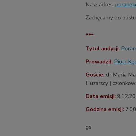
Nasz adres:
poranek
Zachęcamy do odsłu
***
Tytuł audycji:
Poran
Prowadził:
Piotr Kę
Goście:
dr Maria Ma
Huzarscy ( członkow
Data emisji:
9
.12.2
Godzina emisji:
7.0
gs