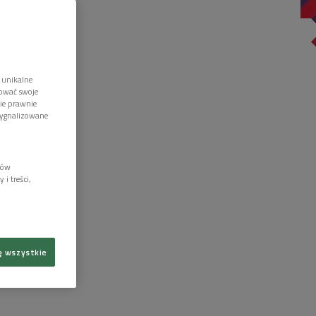
 unikalne
tować swoje
wie prawnie
sygnalizowane
lów
i treści,
ę wszystkie