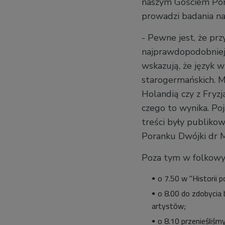
naszym Gościem Pora
prowadzi badania n
- Pewne jest, że prz
najprawdopodobniej 
wskazują, że język 
starogermańskich. M
Holandią czy z Fryz
czego to wynika. Poj
treści były publiko
Poranku Dwójki dr M
Poza tym w folkowy
o 7.50 w "Historii 
o 8.00 do zdobycia
artystów;
o 8.10 przenieśliśm