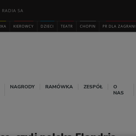
 RADIA SA
RKA
KIEROWCY
DZIECI
TEATR
CHOPIN
PR DLA ZAGRAN

NAGRODY
RAMÓWKA
ZESPÓŁ
O
NAS