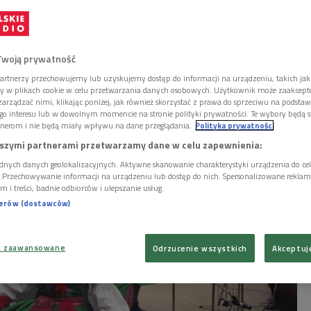
e, czyli polska Flandria
Twoją prywatność
m. Wilmesauer, wil. Wymysiöejyn) to dzisiaj
artnerzy przechowujemy lub uzyskujemy dostęp do informacji na urządzeniu, takich jak
rupa etnograficzna, której pochodzenie
ory w plikach cookie w celu przetwarzania danych osobowych. Użytkownik może zaakcep
wiązane jest ze średniowiecznym
arządzać nimi, klikając poniżej, jak również skorzystać z prawa do sprzeciwu na podsta
dryjskim. Stworzyli w Polsce wyizolowaną
go interesu lub w dowolnym momencie na stronie polityki prywatności. Te wybory będą 
nerom i nie będą miały wpływu na dane przeglądania.
Polityka prywatności
ność, odrębną również językowo.
szymi partnerami przetwarzamy dane w celu zapewnienia:
dnych danych geolokalizacyjnych. Aktywne skanowanie charakterystyki urządzenia do ce
i. Przechowywanie informacji na urządzeniu lub dostęp do nich. Spersonalizowane reklamy 
m i treści, badnie odbiorców i ulepszanie usług.
nerów (dostawców)
a zaawansowane
Odrzucenie wszystkich
Akceptuj