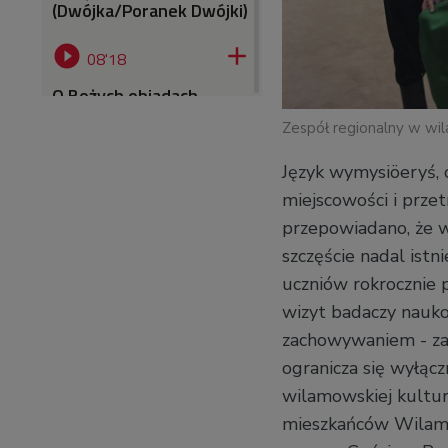
(Dwójka/Poranek Dwójki)


08'18
O Bożych obiadach -
jednym z najstarszych
Zespół regionalny w wi
chrześcijańskich
zwyczajów - opowiadali
Język wymysiöeryś, 
Katarzyna i Seweryn
Huzarscy
miejscowości i prze
(Dwójka/Poranek Dwójki)
przepowiadano, że w
szczęście nadal istn


05'55
uczniów rokrocznie 
O koncercie buriackiej
wizyt badaczy nauko
formacji Namgar w
Grodzisku Mazowieckim
zachowywaniem - za
(Dwójka/Poranek Dwójki)
ogranicza się wyłąc
wilamowskiej kultur
mieszkańców Wilamow