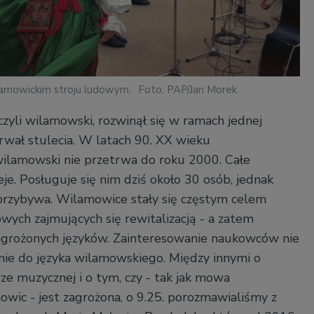
lamowickim stroju ludowym.
Foto: PAP/Jan Morek
czyli wilamowski, rozwinął się w ramach jednej
trwał stulecia. W latach 90. XX wieku
ilamowski nie przetrwa do roku 2000. Całe
ieje. Posługuje się nim dziś około 30 osób, jednak
przybywa. Wilamowice stały się częstym celem
wych zajmujących się rewitalizacją - a zatem
grożonych języków. Zainteresowanie naukowców nie
znie do języka wilamowskiego. Między innymi o
ze muzycznej i o tym, czy - tak jak mowa
ic - jest zagrożona, o 9.25. porozmawialiśmy z