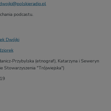
dwojki@polskieradio.pl
chania podcastu.
ek Dwójki
dziorek
łanicz-Przybylska (etnograf),
Katarzyna i Seweryn
ie Stowarzyszenia "Trójwiejska")
019
0