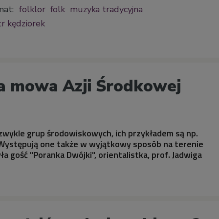
mat:
folklor
folk
muzyka tradycyjna
tr kędziorek
a mowa Azji Środkowej
 zwykle grup środowiskowych, ich przykładem są np.
 Występują one także w wyjątkowy sposób na terenie
yła gość "Poranka Dwójki", orientalistka, prof. Jadwiga