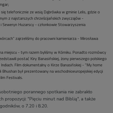
amgar;
 się telefonicznie ze wsią Dąbrówka w gminie Lelis, gdzie o
dnym z najstarszych chrześcijańskich zwyczajów -
 i Seweryn Huzarscy - członkowie Stowarzyszenia
órcach" zajrzeliśmy do pracowni kamieniarza - Mirosława
na miejscu - tym razem byliśmy w Kórniku. Ponadto rozmówcy
edstawili postać Kiry Banasińskiej, żony pierwszego polskiego
Indiach. Film dokumentalny o Kirze Banasińskiej - "My home
jali Bhushan był prezentowany na wschodnioeuropejskiej edycji
Film Festivals.
sobotniego porannego spotkania nie zabrakło
h propozycji: "Pięciu minut nad Biblią", a także
godników, o 7.20 i 8.20.