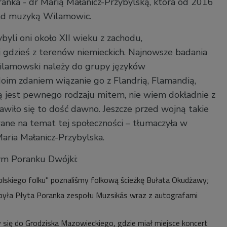
nka - dr Marią Małanicz-Przybylską, która od 2016
ad muzyką Wilamowic.
ybyli oni około XII wieku z zachodu,
gdzieś z terenów niemieckich. Najnowsze badania
wilamowski należy do grupy języków
oim zdaniem wiązanie go z Flandrią, Flamandią,
ją jest pewnego rodzaju mitem, nie wiem dokładnie z
awiło się to dość dawno. Jeszcze przed wojną takie
wane na temat tej społeczności – tłumaczyła w
aria Małanicz-Przybylska.
m Poranku Dwójki:
polskiego folku" poznaliśmy folkową ścieżkę Bułata Okudżawy;
 była Płyta Poranka zespołu Muzsikás wraz z autografami
y się do Grodziska Mazowieckiego, gdzie miał miejsce koncert