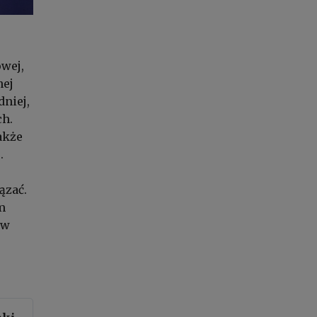
owej,
nej
dniej,
h.
akże
k
.
ązać.
m
 w