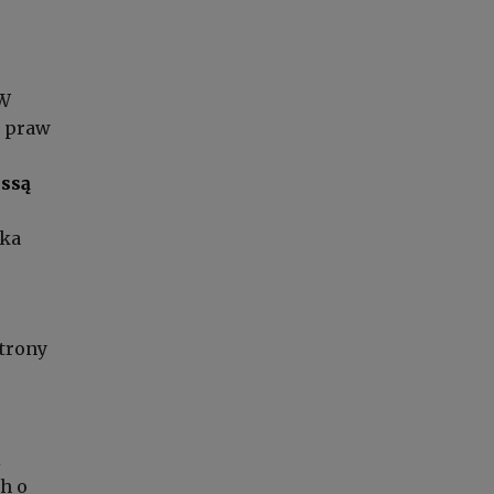
 W
. praw
issą
eka
strony
i
h o