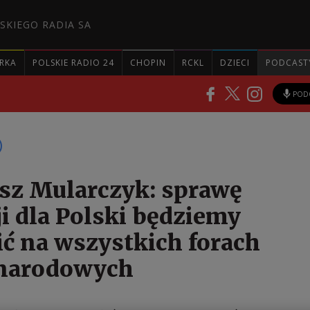
SKIEGO RADIA SA
RKA
POLSKIE RADIO 24
CHOPIN
RCKL
DZIECI
PODCAST
POD
sz Mularczyk: sprawę
ji dla Polski będziemy
ć na wszystkich forach
narodowych