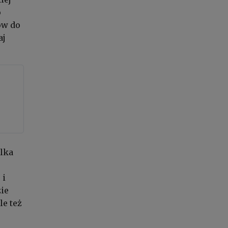
o
ów do
aj
ilka
 i
zie
le też