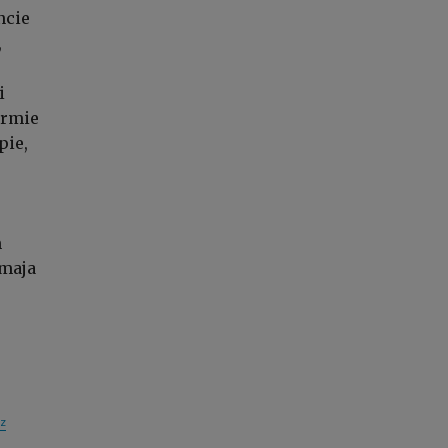
ncie
,
i
ormie
pie,
m
 maja
z