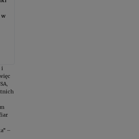
aki
a w
 i
więc
SA,
atnich
ym
fiar
a” –