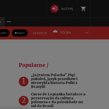
SŁUCHAJ
Y
POLSKA
CASTY
RADIO
REDAKCJE:
ENGLISH
БЕЛАРУСКАЯ
Popularne /
DEUTSCH
„Ja jestem Polacka”. Pięć
1
pokoleń, język przodków i
РУССКИЙ
niezwykła historia Polki z
Brazylii
УКРАЇНСЬКА
Curso de Lepianka fortalece a
2
preservação da cultura
polonesa e da polonidade no
sul do Brasil