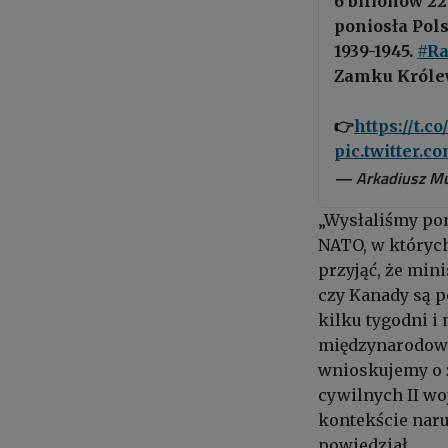
6 bilionów 22
poniosła Pols
1939-1945.
#Ra
Zamku Królew
👉
https://t.
pic.twitter.
— Arkadiusz Mu
„Wysłaliśmy pon
NATO, w któryc
przyjąć, że min
czy Kanady są p
kilku tygodni i
międzynarodowy
wnioskujemy o z
cywilnych II wo
kontekście nar
powiedział.