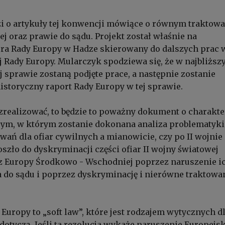
zi o artykuły tej konwencji mówiące o równym traktowa
ej oraz prawie do sądu. Projekt został właśnie na
ura Rady Europy w Hadze skierowany do dalszych prac 
 Rady Europy. Mularczyk spodziewa się, że w najbliższ
j sprawie zostaną podjęte prace, a następnie zostanie
storyczny raport Rady Europy w tej sprawie.
to zrealizować, to będzie to poważny dokument o charakt
m, w którym zostanie dokonana analiza problematyki
ań dla ofiar cywilnych a mianowicie, czy po II wojnie
oszło do dyskryminacji części ofiar II wojny światowej
 z Europy Środkowo - Wschodniej poprzez naruszenie i
 do sądu i poprzez dyskryminację i nierówne traktowa
 Europy to „soft law”, które jest rodzajem wytycznych d
dotyczą. Jeśli ta rezolucja wykaże naruszenie Europejsk