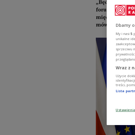
„Będziemy kon
forum Rady Eur
międzynarodowy
mówi wicemini
Dbamy o
My i nasi
5
p
unikalne id
zaakceptowa
sprzeciwu 
prywatnośc
przeglądani
Wraz z n
Użycie dokł
identyfikac
treści, pom
Lista par
Ustawieni