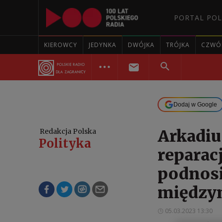
PORTAL POL
KIEROWCY
JEDYNKA
DWÓJKA
TRÓJKA
CZWÓ
Dodaj w Google
Arkadiu
Redakcja Polska
Polityka
reparac
podnosi
między
05.03.2023 13:30