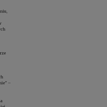
niu,
w
ych
erze
ch
nie" –
la
iej