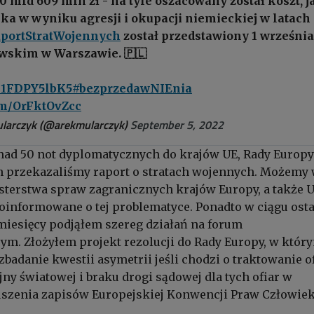
0 mld 609 mln zł - na tyle oszacowany został koszt, j
ka w wyniku agresji i okupacji niemieckiej w latach
portStratWojennych
został przedstawiony 1 wrześni
skim w Warszawie. 🇵🇱
co/1FDPY5lbK5
#bezprzedawNIEnia
com/OrFktOvZcc
larczyk (@arekmularczyk)
September 5, 2022
ad 50 not dyplomatycznych do krajów UE, Rady Europy
h przekazaliśmy raport o stratach wojennych. Możemy 
isterstwa spraw zagranicznych krajów Europy, a także U
oinformowane o tej problematyce. Ponadto w ciągu ost
 miesięcy podjąłem szereg działań na forum
m. Złożyłem projekt rezolucji do Rady Europy, w któr
badanie kwestii asymetrii jeśli chodzi o traktowanie o
jny światowej i braku drogi sądowej dla tych ofiar w
uszenia zapisów Europejskiej Konwencji Praw Człowiek