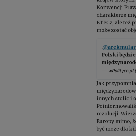
Konwencji Praw 
charakterze mi
ETPCz, ale też 
może zostać obj
.
@arekmular
Polski będzi
międzynaro
— wPolityce.pl 
Jak przypomniał
międzynarodowyc
innych stolic i
Poinformowaliśm
rezolucji. Wier
Europy mimo, że
być może dla ki