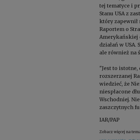
tej tematyce i 
Stanu USA z zas
który zapewnił 
Raportem o Str
Amerykańskiej o
działań w USA. S
ale również na 
"Jest to istotne
rozszerzanej R
wiedzieć, że Ni
niespłacone dłu
Wschodniej. Ni
zaszczytnych fu
IAR/PAP
Zobacz więcej na tem