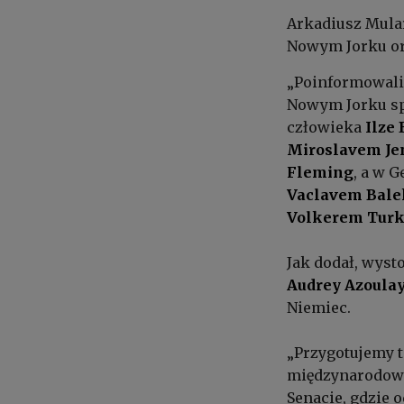
Arkadiusz Mula
Nowym Jorku or
„Poinformowali
Nowym Jorku spo
człowieka
Ilze
Miroslavem Je
Fleming
, a w 
Vaclavem Bal
Volkerem Tur
Jak dodał, wyst
Audrey Azoula
Niemiec.
„Przygotujemy t
międzynarodowy
Senacie, gdzie 