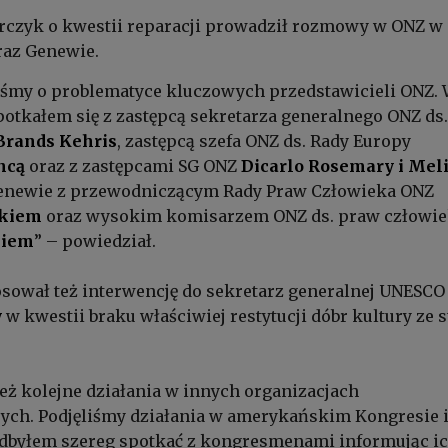
rczyk o kwestii reparacji prowadził rozmowy w ONZ w
az Genewie.
śmy o problematyce kluczowych przedstawicieli ONZ.
tkałem się z zastępcą sekretarza generalnego ONZ ds
 Brands Kehris
, zastępcą szefa ONZ ds. Rady Europy
ncą
oraz z zastępcami SG ONZ
Dicarlo Rosemary i Mel
Genewie z przewodniczącym Rady Praw Człowieka ONZ
ekiem
oraz wysokim komisarzem ONZ ds. praw człowi
kiem
” – powiedział.
osował też interwencję do sekretarz generalnej UNESCO
y
w kwestii braku właściwiej restytucji dóbr kultury ze 
eż kolejne działania w innych organizacjach
ch. Podjęliśmy działania w amerykańskim Kongresie 
odbyłem szereg spotkać z kongresmenami informując ic