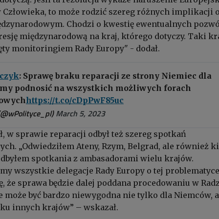
Człowieka, to może rodzić szereg różnych implikacji 
ędzynarodowym. Chodzi o kwestię ewentualnych pozw
presję międzynarodową na kraj, którego dotyczy. Taki kr
ęty monitoringiem Rady Europy" - dodał.
czyk
: Sprawę braku reparacji ze strony Niemiec dla
emy podnosić na wszystkich możliwych forach
dowych
https://t.co/cDpPwF85uc
(@wPolityce_pl)
March 5, 2023
, w sprawie reparacji odbył też szereg spotkań
h. „Odwiedziłem Ateny, Rzym, Belgrad, ale również k
 odbyłem spotkania z ambasadorami wielu krajów.
y wszystkie delegacje Rady Europy o tej problematyce
zę, że sprawa będzie dalej poddana procedowaniu w Rad
 może być bardzo niewygodna nie tylko dla Niemców, a
lku innych krajów” – wskazał.