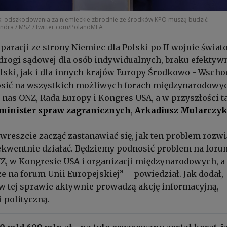
k: odszkodowania za niemieckie zbrodnie ze środków KPO muszą budzić
Indra / MSZ / twitter.com/PolandMFA
paracji ze strony Niemiec dla Polski po II wojnie świat
rogi sądowej dla osób indywidualnych, braku efektyw
Polski, jak i dla innych krajów Europy Środkowo - Wscho
sić na wszystkich możliwych forach międzynarodowyc
 nas ONZ, Rada Europy i Kongres USA, a w przyszłości t
minister spraw zagranicznych
,
Arkadiusz Mularczy
reszcie zacząć zastanawiać się, jak ten problem rozwi
kwentnie działać. Będziemy podnosić problem na foru
Z, w Kongresie USA i organizacji międzynarodowych, a
że na forum Unii Europejskiej” – powiedział.
Jak dodał,
w tej sprawie aktywnie prowadzą akcję informacyjną,
 polityczną.