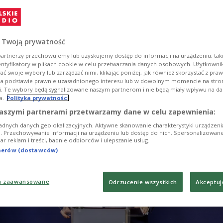
sekwentnie działać. Będziemy podnosić problem na
opy, ONZ, w Kongresie USA i organizacji
ch, a w przyszłości także na forum Unii Europejskie
ster spraw zagranicznych Arkadiusz Mularczyk.
 Twoją prywatność
artnerzy przechowujemy lub uzyskujemy dostęp do informacji na urządzeniu, taki
entyfikatory w plikach cookie w celu przetwarzania danych osobowych. Użytkown
ć swoje wybory lub zarządzać nimi, klikając poniżej, jak również skorzystać z pra
na podstawie prawnie uzasadnionego interesu lub w dowolnym momencie na stroni
i. Te wybory będą sygnalizowane naszym partnerom i nie będą miały wpływu na d
a.
Polityka prywatności
aszymi partnerami przetwarzamy dane w celu zapewnienia:
adnych danych geolokalizacyjnych. Aktywne skanowanie charakterystyki urządzen
ji. Przechowywanie informacji na urządzeniu lub dostęp do nich. Spersonalizowane
iar reklam i treści, badnie odbiorców i ulepszanie usług.
tnerów (dostawców)
a zaawansowane
Odrzucenie wszystkich
Akceptuj