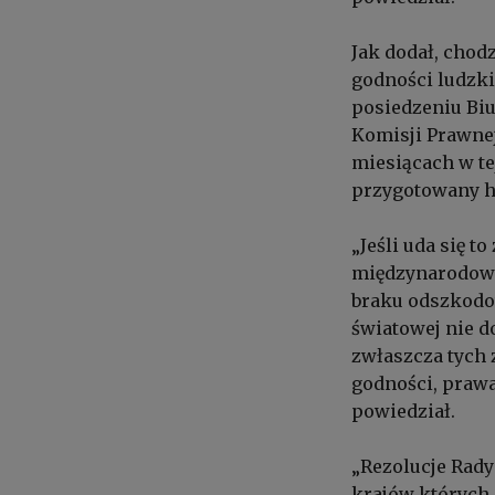
Jak dodał, chod
godności ludzki
posiedzeniu Bi
Komisji Prawnej
miesiącach w te
przygotowany hi
„Jeśli uda się 
międzynarodowy
braku odszkodow
światowej nie d
zwłaszcza tych
godności, prawa
powiedział.
„Rezolucje Rady
krajów których 