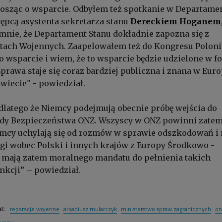
prosząc o wsparcie. Odbyłem też spotkanie w Departame
tępcą asystenta sekretarza stanu
Dereckiem Hoganem
mnie, że Departament Stanu dokładnie zapozna się z
atach Wojennych. Zaapelowałem też do Kongresu Poloni
 wsparcie i wiem, że to wsparcie będzie udzielone w f
prawa staje się coraz bardziej publiczna i znana w Euro
świecie" - powiedział.
, dlatego że Niemcy podejmują obecnie próbę wejścia do
ady Bezpieczeństwa ONZ. Wszyscy w ONZ powinni zate
emcy uchylają się od rozmów w sprawie odszkodowań i
gi wobec Polski i innych krajów z Europy Środkowo -
e mają zatem moralnego mandatu do pełnienia takich
nkcji” – powiedział.
reparacje wojenne
arkadiusz mularczyk
ministerstwo spraw zagranicznych
on
at: