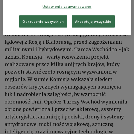
(IAR)
Ustawienia zaawansowane
Odrzucenie wszystkich
Akceptuję wszystkie
Komisja stwierdziła, że Unia powinna więc
wzmocnić ochronę zewnętrznej granicy, zwłaszcza
lądowej z Rosją i Białorusią, przed zagrożeniami
militarnymi i hybrydowymi. Tarcza Wschód to - jak
uznała Komisja - warty rozważenia projekt
realizowany przez kilka unijnych krajów, który
pozwoli stawić czoło rosnącym wyzwaniom w
regionie. W sumie Komisja wskazała siedem
obszarów krytycznych wymagających usunięcia
luk i nadrobienia zaległości, by wzmocnić
obronność Unii. Oprócz Tarczy Wschód wymieniła
obronę powietrzną i przeciwrakietową, systemy
artyleryjskie, amunicję i pociski, drony i systemy
antydronowe, mobilność wojskową, sztuczną
inteligencję oraz innowacyjne technologie w