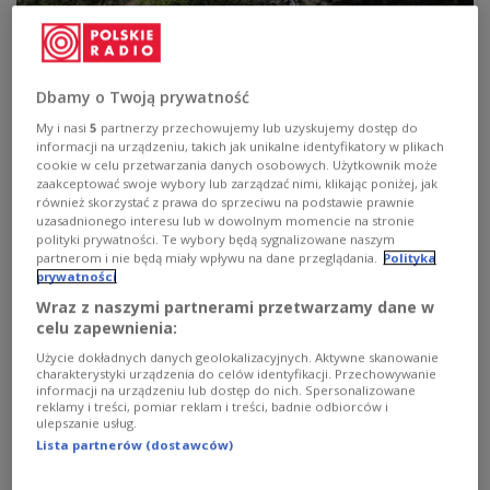
Dbamy o Twoją prywatność
My i nasi
5
partnerzy przechowujemy lub uzyskujemy dostęp do
informacji na urządzeniu, takich jak unikalne identyfikatory w plikach
Rząd planuje wybudować na wschodniej granicy Polski z Białorusią i Rosją
cookie w celu przetwarzania danych osobowych. Użytkownik może
fortyfikacje tak, by uczynić ją nie do przebycia dla
zaakceptować swoje wybory lub zarządzać nimi, klikając poniżej, jak
wroga
@SztabGenWP/X
również skorzystać z prawa do sprzeciwu na podstawie prawnie
uzasadnionego interesu lub w dowolnym momencie na stronie
Opublikowana w środę Biała Księga pokazuje,
polityki prywatności. Te wybory będą sygnalizowane naszym
partnerom i nie będą miały wpływu na dane przeglądania.
Polityka
przed jakimi wyzwaniami stoi Europa i podkreśla,
prywatności
że musi się szybko dozbroić i być przygotowana na
Wraz z naszymi partnerami przetwarzamy dane w
najgorsze scenariusze.
celu zapewnienia:
Użycie dokładnych danych geolokalizacyjnych. Aktywne skanowanie
charakterystyki urządzenia do celów identyfikacji. Przechowywanie
informacji na urządzeniu lub dostęp do nich. Spersonalizowane
reklamy i treści, pomiar reklam i treści, badnie odbiorców i
00:55
Komisja Europejska wymieniła
ulepszanie usług.
Tarczę Wschód jako projekt
Lista partnerów (dostawców)
ważny dla wzmocnienia obrony
Unii. Materiał Beaty Płomeckiej