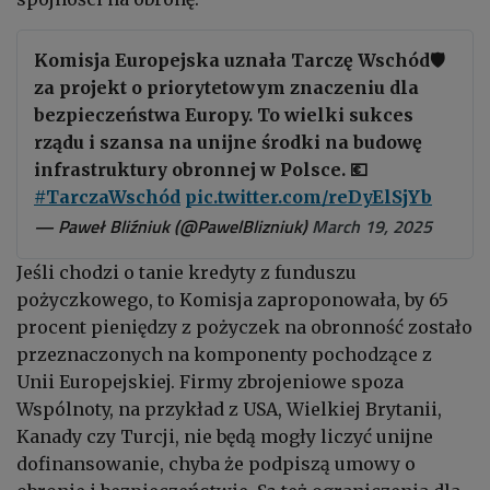
Komisja Europejska uznała Tarczę Wschód🛡️
za projekt o priorytetowym znaczeniu dla
bezpieczeństwa Europy. To wielki sukces
rządu i szansa na unijne środki na budowę
infrastruktury obronnej w Polsce. 💶
#TarczaWschód
pic.twitter.com/reDyElSjYb
— Paweł Bliźniuk (@PawelBlizniuk)
March 19, 2025
Jeśli chodzi o tanie kredyty z funduszu
pożyczkowego, to Komisja zaproponowała, by 65
procent pieniędzy z pożyczek na obronność zostało
przeznaczonych na komponenty pochodzące z
Unii Europejskiej. Firmy zbrojeniowe spoza
Wspólnoty, na przykład z USA, Wielkiej Brytanii,
Kanady czy Turcji, nie będą mogły liczyć unijne
dofinansowanie, chyba że podpiszą umowy o