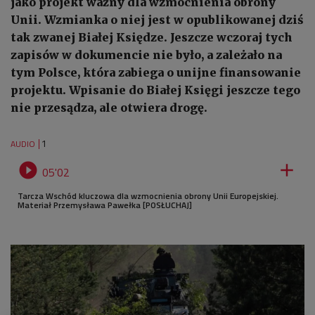
jako projekt ważny dla wzmocnienia obrony
Unii. Wzmianka o niej jest w opublikowanej dziś
tak zwanej Białej Księdze. Jeszcze wczoraj tych
zapisów w dokumencie nie było, a zależało na
tym Polsce, która zabiega o unijne finansowanie
projektu. Wpisanie do Białej Księgi jeszcze tego
nie przesądza, ale otwiera drogę.
1
AUDIO


05'02
Tarcza Wschód kluczowa dla wzmocnienia obrony Unii Europejskiej.
Materiał Przemysława Pawełka [POSŁUCHAJ]