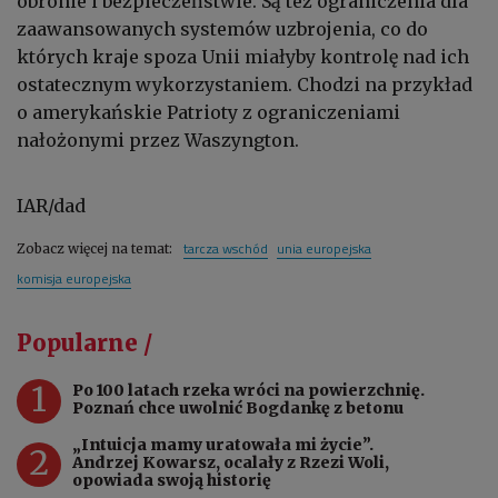
obronie i bezpieczeństwie. Są też ograniczenia dla
zaawansowanych systemów uzbrojenia, co do
których kraje spoza Unii miałyby kontrolę nad ich
ostatecznym wykorzystaniem. Chodzi na przykład
o amerykańskie Patrioty z ograniczeniami
nałożonymi przez Waszyngton.
IAR/dad
tarcza wschód
unia europejska
Zobacz więcej na temat:
komisja europejska
Popularne /
1
Po 100 latach rzeka wróci na powierzchnię.
Poznań chce uwolnić Bogdankę z betonu
„Intuicja mamy uratowała mi życie”.
2
Andrzej Kowarsz, ocalały z Rzezi Woli,
opowiada swoją historię