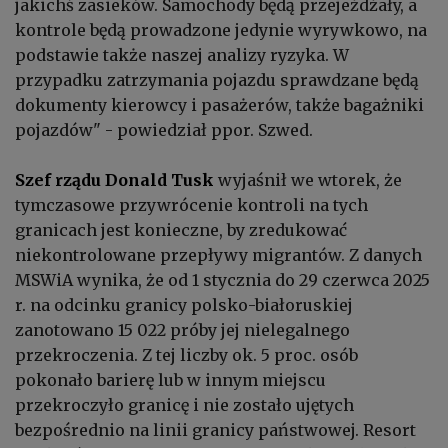
jakichś zasieków. Samochody będą przejeżdżały, a
kontrole będą prowadzone jedynie wyrywkowo, na
podstawie także naszej analizy ryzyka. W
przypadku zatrzymania pojazdu sprawdzane będą
dokumenty kierowcy i pasażerów, także bagażniki
pojazdów" - powiedział ppor. Szwed.
Szef rządu Donald Tusk
wyjaśnił we wtorek, że
tymczasowe przywrócenie kontroli na tych
granicach jest konieczne, by zredukować
niekontrolowane przepływy migrantów. Z danych
MSWiA wynika, że od 1 stycznia do 29 czerwca 2025
r. na odcinku granicy polsko-białoruskiej
zanotowano 15 022 próby jej nielegalnego
przekroczenia. Z tej liczby ok. 5 proc. osób
pokonało barierę lub w innym miejscu
przekroczyło granicę i nie zostało ujętych
bezpośrednio na linii granicy państwowej. Resort