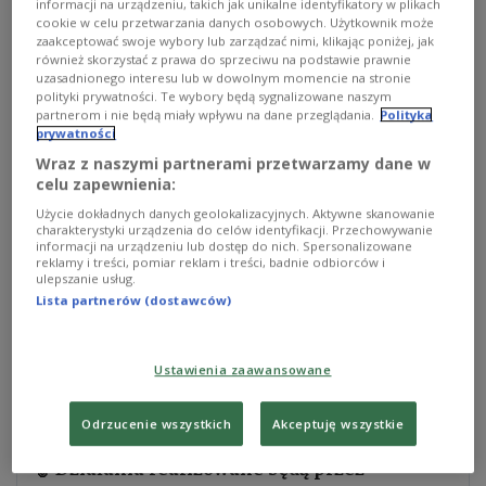
kontrole będą prowadzone przez 30 dni - do 5
informacji na urządzeniu, takich jak unikalne identyfikatory w plikach
cookie w celu przetwarzania danych osobowych. Użytkownik może
sierpnia. W tym czasie na granicy z Niemcami
zaakceptować swoje wybory lub zarządzać nimi, klikając poniżej, jak
działały będą 52 przejścia graniczne, z czego w 16
również skorzystać z prawa do sprzeciwu na podstawie prawnie
uzasadnionego interesu lub w dowolnym momencie na stronie
miejscach będą prowadzone kontrole stałe. Z kolei
polityki prywatności. Te wybory będą sygnalizowane naszym
na granicy z Litwą wytypowano 13 miejsc
partnerom i nie będą miały wpływu na dane przeglądania.
Polityka
prywatności
prowadzenia kontroli, z czego w dwóch miejscach
Wraz z naszymi partnerami przetwarzamy dane w
będą prowadzone kontrole stałe - w dawnych
celu zapewnienia:
przejściach granicznych Budzisko i Ogrodniki.
Użycie dokładnych danych geolokalizacyjnych. Aktywne skanowanie
charakterystyki urządzenia do celów identyfikacji. Przechowywanie
informacji na urządzeniu lub dostęp do nich. Spersonalizowane
reklamy i treści, pomiar reklam i treści, badnie odbiorców i
🔴 Od 7 lipca selektywne kontrole na
ulepszanie usług.
Lista partnerów (dostawców)
granicach z Niemcami i Litwą 🛂
Tylko wybrane osoby lub pojazdy
Ustawienia zaawansowane
wjeżdżające do Polski będą sprawdzane, bez
zbędnego zakłócania ruchu granicznego.
Odrzucenie wszystkich
Akceptuję wszystkie
👮 Działania realizowane będą przez