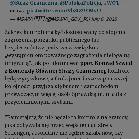
@Straz_Graniczna
,
@PolskaPolicja
,
#WOT
oraz…
pic.twitter.com/9bZtZ9EMvU
— MSWiA 🇵🇱 (@MSWiA_GOV_PL)
July 6, 2025
Zakres kontroli ma być dostosowany do stopnia
zagrożenia porządku publicznego lub
bezpieczeństwa państwa w związku z
„wystąpieniem poważnego zagrożenia nielegalną
imigracją”. Jak poinformował
ppor. Konrad Szwed
z Komendy Głównej Straży Granicznej
, kontrole
będą wyrywkowe, a funkcjonariusze w pierwszej
kolejności przyjrzą się busom i samochodom
przewożącym więcej osób. Sprawdzą m.in. auta z
przyciemnionymi szybami.
"Pamiętajmy, że nie będzie to kontrola na granicy,
jaka odbywała się przed wejściem do strefy
Schengen, absolutnie nie będzie szlabanów, czy