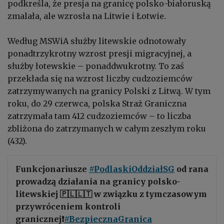
podkreśla, że presja na granicę polsko-białoruską
zmalała, ale wzrosła na Litwie i Łotwie.
Według MSWiA służby litewskie odnotowały
ponadtrzykrotny wzrost presji migracyjnej, a
służby łotewskie – ponaddwukrotny. To zaś
przekłada się na wzrost liczby cudzoziemców
zatrzymywanych na granicy Polski z Litwą. W tym
roku, do 29 czerwca, polska Straż Graniczna
zatrzymała tam 412 cudzoziemców – to liczba
zbliżona do zatrzymanych w całym zeszłym roku
(432).
Funkcjonariusze
#PodlaskiOddziałSG
od rana
prowadzą działania na granicy polsko-
litewskiej 🇵🇱🇱🇹 w związku z tymczasowym
przywróceniem kontroli
granicznej❗️
#BezpiecznaGranica