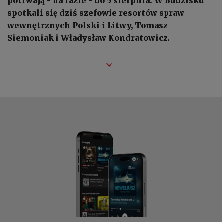
potrwają - na razie - do 5 sierpnia. W Budzisku
spotkali się dziś szefowie resortów spraw
wewnętrznych Polski i Litwy, Tomasz
Siemoniak i Władysław Kondratowicz.