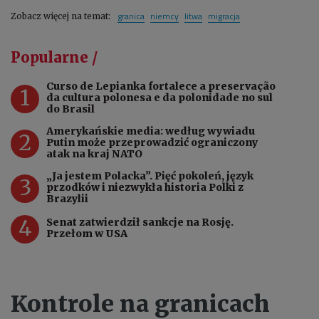
granica
niemcy
litwa
migracja
Zobacz więcej na temat:
Popularne /
Curso de Lepianka fortalece a preservação
1
da cultura polonesa e da polonidade no sul
do Brasil
Amerykańskie media: według wywiadu
2
Putin może przeprowadzić ograniczony
atak na kraj NATO
„Ja jestem Polacka”. Pięć pokoleń, język
3
przodków i niezwykła historia Polki z
Brazylii
4
Senat zatwierdził sankcje na Rosję.
Przełom w USA
Kontrole na granicach