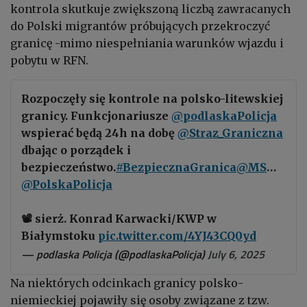
kontrola skutkuje zwiększoną liczbą zawracanych
do Polski migrantów próbujących przekroczyć
granicę -mimo niespełniania warunków wjazdu i
pobytu w RFN.
Rozpoczęły się kontrole na polsko-litewskiej
granicy. Funkcjonariusze
@podlaskaPolicja
wspierać będą 24h na dobę
@Straz_Graniczna
dbając o porządek i
bezpieczeństwo.
#BezpiecznaGranica
@MSWiA_GOV_PL
@PolskaPolicja
📽 sierż. Konrad Karwacki/KWP w
Białymstoku
pic.twitter.com/4YJ43CQ0yd
— podlaska Policja (@podlaskaPolicja)
July 6, 2025
Na niektórych odcinkach granicy polsko-
niemieckiej pojawiły się osoby związane z tzw.