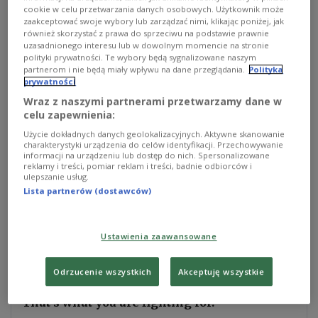
uroczystości zostały ograniczone. Powód to ciągle
cookie w celu przetwarzania danych osobowych. Użytkownik może
zaakceptować swoje wybory lub zarządzać nimi, klikając poniżej, jak
zagrożenie rosyjskimi atakami z powietrza. Na
również skorzystać z prawa do sprzeciwu na podstawie prawnie
Kijów i inne ukraińskie miasta i w ciągu ostatnich
uzasadnionego interesu lub w dowolnym momencie na stronie
polityki prywatności. Te wybory będą sygnalizowane naszym
ponad 3 lat spadły tysiące rosyjskich rakiet,
partnerom i nie będą miały wpływu na dane przeglądania.
Polityka
dronów i bomb.
prywatności
Wraz z naszymi partnerami przetwarzamy dane w
celu zapewnienia:
Wiele ukraińskich rodzin straciło swoich
Użycie dokładnych danych geolokalizacyjnych. Aktywne skanowanie
najbliższych w ostrzałach, ale też na froncie. Setki
charakterystyki urządzenia do celów identyfikacji. Przechowywanie
tysięcy Ukraińców z bronią w ręku broni
informacji na urządzeniu lub dostęp do nich. Spersonalizowane
reklamy i treści, pomiar reklam i treści, badnie odbiorców i
niepodległości swojej ojczyzny. Według
ulepszanie usług.
najnowszych badań socjologicznych 73 procent
Lista partnerów (dostawców)
Ukraińców wierzy w zwycięstwo Ukrainy w wojnie
z Rosją.
Ustawienia zaawansowane
A free, democratic and independent Ukraine.
Odrzucenie wszystkich
Akceptuję wszystkie
That's what you are fighting for.