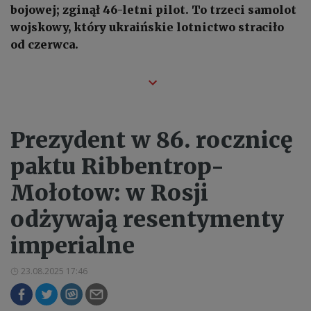
bojowej; zginął 46-letni pilot. To trzeci samolot
wojskowy, który ukraińskie lotnictwo straciło
od czerwca.
Prezydent w 86. rocznicę
paktu Ribbentrop-
Mołotow: w Rosji
odżywają resentymenty
imperialne
23.08.2025 17:46