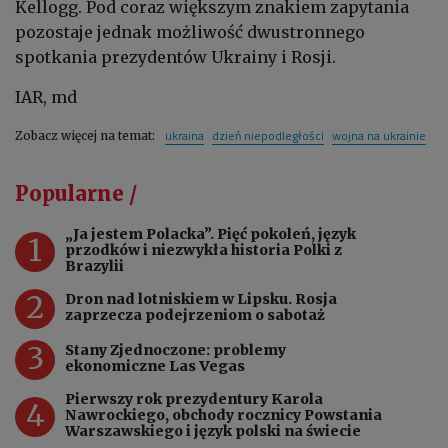
Kellogg. Pod coraz większym znakiem zapytania
pozostaje jednak możliwość dwustronnego
spotkania prezydentów Ukrainy i Rosji.
IAR, md
ukraina
dzień niepodległości
wojna na ukrainie
Zobacz więcej na temat:
Popularne /
„Ja jestem Polacka”. Pięć pokoleń, język
1
przodków i niezwykła historia Polki z
Brazylii
2
Dron nad lotniskiem w Lipsku. Rosja
zaprzecza podejrzeniom o sabotaż
3
Stany Zjednoczone: problemy
ekonomiczne Las Vegas
Pierwszy rok prezydentury Karola
4
Nawrockiego, obchody rocznicy Powstania
Warszawskiego i język polski na świecie