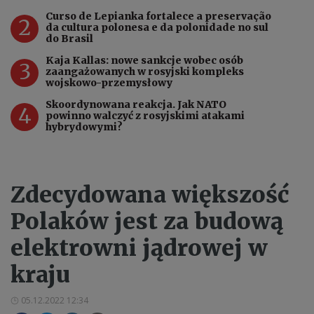
Curso de Lepianka fortalece a preservação
2
da cultura polonesa e da polonidade no sul
do Brasil
Kaja Kallas: nowe sankcje wobec osób
3
zaangażowanych w rosyjski kompleks
wojskowo-przemysłowy
Skoordynowana reakcja. Jak NATO
4
powinno walczyć z rosyjskimi atakami
hybrydowymi?
Zdecydowana większość
Polaków jest za budową
elektrowni jądrowej w
kraju
05.12.2022 12:34