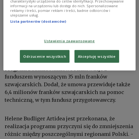
charakterystyki urządzenia do celów identyfikacji. Przechowywanie
Zdjęcie ilustracyjne.
shutterstock, marekusz
informacji na urządzeniu lub dostęp do nich. Spersonalizowane
reklamy i treści, pomiar reklam i treści, badnie odbiorców i
Minister Puda powiedział, że wsparcie będzie
ulepszanie usług.
Lista partnerów (dostawców)
przede wszystkim kierowane do średnich miast,
które tracą funkcje społeczno-gospodarcze.
Podkreślił, że w II edycji będą realizowane dwa
Ustawienia zaawansowane
główne programy. Pierwszy to Polsko-Szwajcarski
Program Rozwoju Miast - jego budżet to prawie 280
Odrzucenie wszystkich
Akceptuję wszystkie
milionów franków szwajcarskich, a drugi to
Program Badania Naukowe i Innowacje z
funduszem wynoszącym 35 mln franków
szwajcarskich. Dodał, że umowa przewiduje także
6,4 milionów franków szwajcarskich na pomoc
techniczną, w tym fundusz przygotowawczy.
Helene Budliger Artidea jest przekonana, że
realizacja programu przyczyni się do zmniejszenia
różnic między poszczególnymi regionami Polski. -