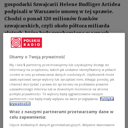
gospodarki Szwajcarii Helene Budliger Artidea
podpisali w Warszawie umowę w tej sprawie.
Chodzi o ponad 320 milionów franków
szwajcarskich, czyli około półtora miliarda
złotych, które będą uruchomione w ramach
kolejnej odsłony Szwajcarsko-Polskiego
Programu Współpracy.
Dbamy o Twoją prywatność
My i nasi
5
partnerzy przechowujemy lub uzyskujemy dostęp do
informacji na urządzeniu, takich jak unikalne identyfikatory w plikach
cookie w celu przetwarzania danych osobowych. Użytkownik może
zaakceptować swoje wybory lub zarządzać nimi, klikając poniżej, jak
również skorzystać z prawa do sprzeciwu na podstawie prawnie
uzasadnionego interesu lub w dowolnym momencie na stronie
polityki prywatności. Te wybory będą sygnalizowane naszym
partnerom i nie będą miały wpływu na dane przeglądania.
Polityka
prywatności
Wraz z naszymi partnerami przetwarzamy dane w
celu zapewnienia:
Użycie dokładnych danych geolokalizacyjnych. Aktywne skanowanie