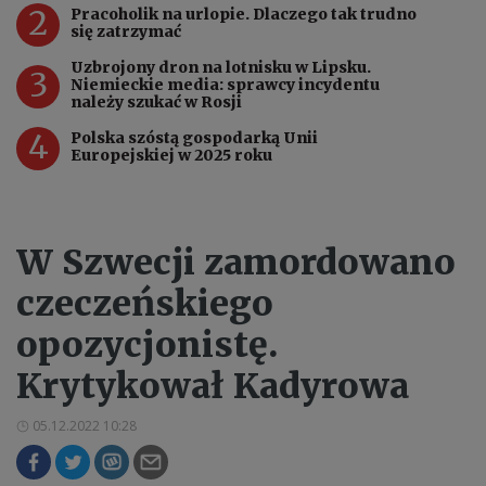
2
Pracoholik na urlopie. Dlaczego tak trudno
się zatrzymać
Uzbrojony dron na lotnisku w Lipsku.
3
Niemieckie media: sprawcy incydentu
należy szukać w Rosji
4
Polska szóstą gospodarką Unii
Europejskiej w 2025 roku
W Szwecji zamordowano
czeczeńskiego
opozycjonistę.
Krytykował Kadyrowa
05.12.2022 10:28