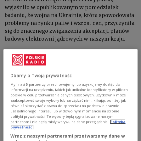
wyjaśniło w opublikowanym w poniedziałek
badaniu, że wojna na Ukrainie, która spowodowała
problemy na rynku paliw i wzrost cen, przyczyniła
się do znacznego zwiększenia akceptacji planów
budowy elektrowni jądrowych w naszym kraju.
Odsetek zwolenników powstania elektrowni
jądrowych w Polsce wzrósł z 39 proc. w maju 2021
roku do 75 proc. obecnie. Budowie sprzeciwia się z
Dbamy o Twoją prywatność
kolei 13 proc. ankietowanych, a 12 proc. nie ma w
My i nasi
5
partnerzy przechowujemy lub uzyskujemy dostęp do
tej kwestii zdania.
informacji na urządzeniu, takich jak unikalne identyfikatory w plikach
cookie w celu przetwarzania danych osobowych. Użytkownik może
zaakceptować swoje wybory lub zarządzać nimi, klikając poniżej, jak
Zmiana nastrojów
również skorzystać z prawa do sprzeciwu na podstawie prawnie
uzasadnionego interesu lub w dowolnym momencie na stronie
CBOS zwrócił uwagę, że w poprzednich latach
polityki prywatności. Te wybory będą sygnalizowane naszym
Polacy nie byli raczej przychylni budowie jądrówki
partnerom i nie będą miały wpływu na dane przeglądania.
Polityka
prywatności
w kraju. Najwięcej przeciwników odnotowano w
Wraz z naszymi partnerami przetwarzamy dane w
2006. Budowie elektrowni jądrowej sprzeciwiało