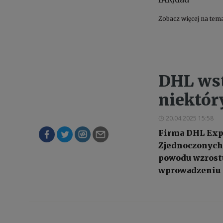
Zobacz więcej na tem
DHL ws
niektór
20.04.2025 15:58
Firma DHL Exp
Zjednoczonych 
powodu wzrostu
wprowadzeniu 