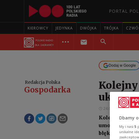
PORTAL POL
KIEROWCY
JEDYNKA
DWÓJKA
TRÓJKA
CZWÓ
Dodaj w Google
Kolejny
Redakcja Polska
Gospodarka
ukraińs
24.04.2025 14:36
Kolejny gaz od
Dbamy o
umowę na dost
My i nasi
5
p
unikalne id
błękitnego sur
zaakceptowa