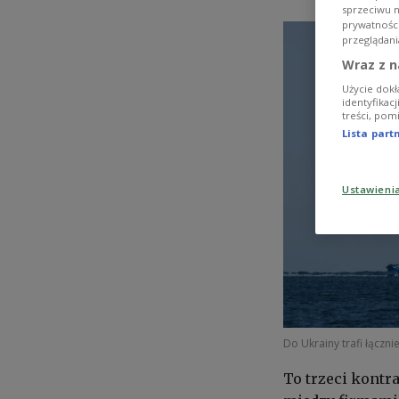
sprzeciwu 
prywatnośc
przeglądani
Wraz z n
Użycie dokł
identyfikac
treści, pom
Lista par
Ustawieni
Do Ukrainy trafi łączn
To trzeci kontr