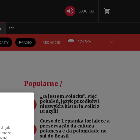
SŁUCHAJ
Y
POLSKA
CASTY
RADIO
REDAKCJE:
ENGLISH
БЕЛАРУСКАЯ
Popularne /
DEUTSCH
„Ja jestem Polacka”. Pięć
1
pokoleń, język przodków i
РУССКИЙ
niezwykła historia Polki z
Brazylii
УКРАЇНСЬКА
Curso de Lepianka fortalece a
2
preservação da cultura
ch jak
polonesa e da polonidade no
ik może
sul do Brasil
wa do