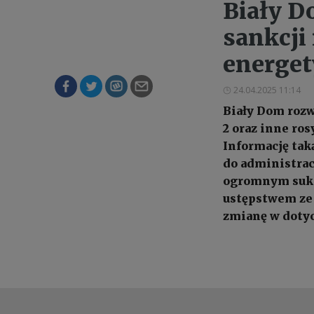
Biały D
sankcji
energet
24.04.2025 11:14
Biały Dom rozw
2 oraz inne ro
Informację tak
do administrac
ogromnym suk
ustępstwem ze 
zmianę w dotyc