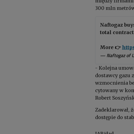
między firmami
300 mln metrów 
Naftogaz buy
total contra
More 👉
http
— Naftogaz of 
- Kolejna umowa
dostawcy gazu z
wzmocnienia be
cytowany w kom
Robert Soszyńsk
Z
adeklarował, ż
dostępie do sta
IAR/dad