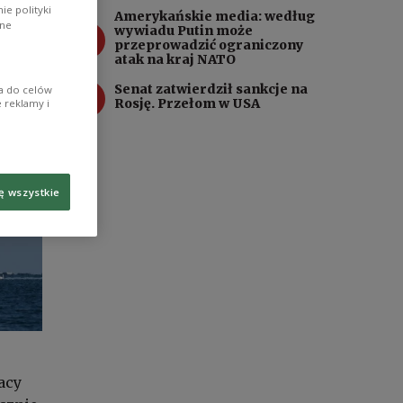
e polityki
Amerykańskie media: według
ane
3
wywiadu Putin może
przeprowadzić ograniczony
atak na kraj NATO
4
Senat zatwierdził sankcje na
ia do celów
Rosję. Przełom w USA
 reklamy i
ę wszystkie
acy