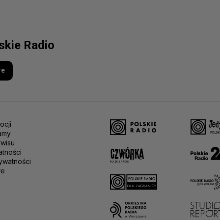
lskie Radio
re
ocji
amy
rwisu
atności
ywatności
we