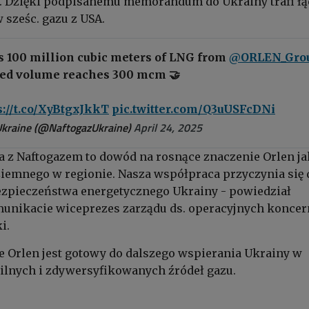
. Dzięki podpisanemu memorandum do Ukrainy trafi łą
sześc. gazu z USA.
s 100 million cubic meters of LNG from
@ORLEN_Gro
cted volume reaches 300 mcm 🤝
s://t.co/XyBtgxJkkT
pic.twitter.com/Q3uUSFcDNi
Ukraine (@NaftogazUkraine)
April 24, 2025
 z Naftogazem to dowód na rosnące znaczenie Orlen j
iemnego w regionie. Nasza współpraca przyczynia się 
zpieczeństwa energetycznego Ukrainy - powiedział
unikacie wiceprezes zarządu ds. operacyjnych konce
i.
e Orlen jest gotowy do dalszego wspierania Ukrainy w
bilnych i zdywersyfikowanych źródeł gazu.