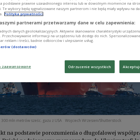
na podstawie prawnie uzasadnionego interesu lub w dowolnym momencie na stroni
i. Te wybory będą sygnalizowane naszym partnerom i nie będą miały wpływu na d
a.
Polityka prywatności
aszymi partnerami przetwarzamy dane w celu zapewnienia:
adnych danych geolokalizacyjnych. Aktywne skanowanie charakterystyki urządzen
ji. Przechowywanie informacji na urządzeniu lub dostęp do nich. Spersonalizowane
iar reklam i treści, badnie odbiorców i ulepszanie usług.
tnerów (dostawców)
a zaawansowane
Odrzucenie wszystkich
Akceptuj
ie 300 mln metrów sześc. gazu z USA
Wojciech Wrzesien/Shutterstock
akt na podstawie porozumienia o długofalowej współpr