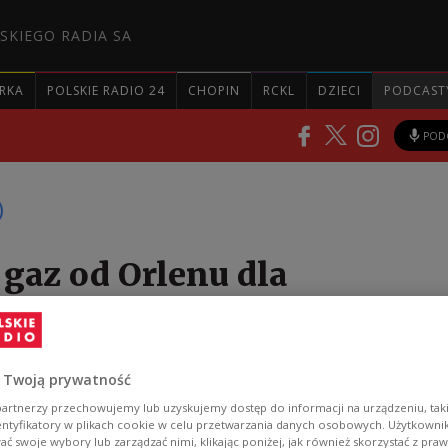
SKIEGO RADIA SA
RKA
POLSKIE RADIO 24
CHOPIN
RCKL
DZIECI
PODCAST
POD
 gaz od Orlenu dla
kiego Naftohazu
 Orlenu dla ukraińskiego Naftohazu. Spółki zawarły
 Twoją prywatność
awę następnych 100 milionów metrów sześciennych
artnerzy przechowujemy lub uzyskujemy dostęp do informacji na urządzeniu, taki
entyfikatory w plikach cookie w celu przetwarzania danych osobowych. Użytkown
owca.
ć swoje wybory lub zarządzać nimi, klikając poniżej, jak również skorzystać z pra