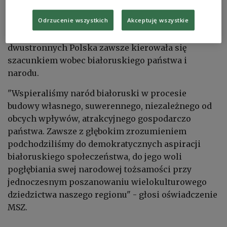
MSZ zwróciło uwagę, że jednym z filarów polityki
Odrzucenie wszystkich
Akceptuję wszystkie
zagranicznej Polski była i jest polityka
dobrosąsiedztwa, a w rozwoju naszych relacji
dwustronnych Polska zawsze kierowała się
szacunkiem wobec białoruskiego państwa i
narodu.
"Wspieraliśmy naród białoruski w procesie
budowy własnego, suwerennego, niezależnego od
obcych wpływów, atrakcyjnego gospodarczo
państwa. Zawsze z głębokim zrozumieniem
podchodziliśmy do demokratycznych aspiracji
białoruskiego społeczeństwa, do jego woli
pogłębiania swej narodowej tożsamości przy
jednoczesnym poszanowaniu wielokulturowego
dziedzictwa naszego regionu" - głosi oświadczenie
MSZ.