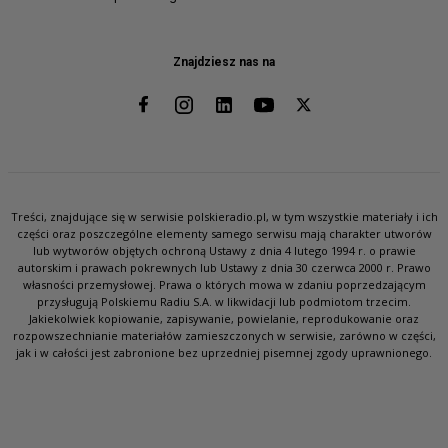
Znajdziesz nas na
Treści, znajdujące się w serwisie polskieradio.pl, w tym wszystkie materiały i ich
części oraz poszczególne elementy samego serwisu mają charakter utworów
lub wytworów objętych ochroną Ustawy z dnia 4 lutego 1994 r. o prawie
autorskim i prawach pokrewnych lub Ustawy z dnia 30 czerwca 2000 r. Prawo
własności przemysłowej. Prawa o których mowa w zdaniu poprzedzającym
przysługują Polskiemu Radiu S.A. w likwidacji lub podmiotom trzecim.
Jakiekolwiek kopiowanie, zapisywanie, powielanie, reprodukowanie oraz
rozpowszechnianie materiałów zamieszczonych w serwisie, zarówno w części,
jak i w całości jest zabronione bez uprzedniej pisemnej zgody uprawnionego.
SŁUCHAJ