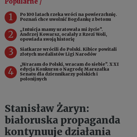
Popularne /
1
Po 100 latach rzeka wróci na powierzchnię.
Poznań chce uwolnić Bogdankę z betonu
„Intuicja mamy uratowała mi życie”.
2
Andrzej Kowarsz, ocalały z Rzezi Woli,
opowiada swoją historię
3
Siatkarze wrócili do Polski. Kibice powitali
złotych medalistów Ligi Narodów
„Wracam do Polski, wracam do siebie”. XXI
4
edycja Konkursu o Nagrodę Marszałka
Senatu dla dziennikarzy polskich i
polonijnych
Stanisław Żaryn:
białoruska propaganda
kontynuuje działania