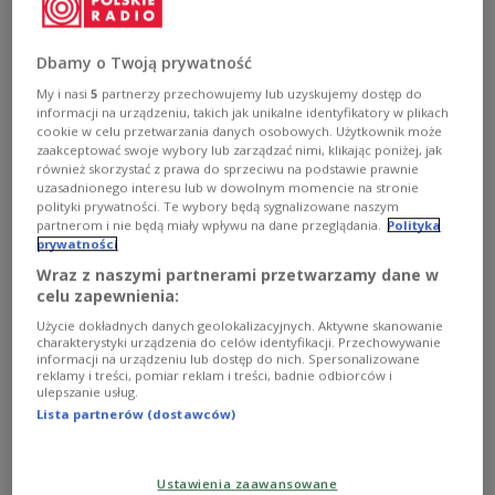
W poniedziałek MSZ wydało oświadczenie w
związku z trzydziestoleciem uznania Republiki
Dbamy o Twoją prywatność
Białoruś przez Rzeczpospolitą Polską.
My i nasi
5
partnerzy przechowujemy lub uzyskujemy dostęp do
informacji na urządzeniu, takich jak unikalne identyfikatory w plikach
cookie w celu przetwarzania danych osobowych. Użytkownik może
Resort dyplomacji przypomniał, że 30 lat temu
zaakceptować swoje wybory lub zarządzać nimi, klikając poniżej, jak
Republika Białorusi podjęła decyzję o budowaniu
również skorzystać z prawa do sprzeciwu na podstawie prawnie
własnego, niezależnego państwa, a 27 grudnia 1991
uzasadnionego interesu lub w dowolnym momencie na stronie
polityki prywatności. Te wybory będą sygnalizowane naszym
r. Polska bezzwłocznie uznała Białoruś, podzielając
partnerom i nie będą miały wpływu na dane przeglądania.
Polityka
w pełni prawo i dążenie narodu białoruskiego do
prywatności
samodzielnego i nieskrępowanego decydowania o
Wraz z naszymi partnerami przetwarzamy dane w
celu zapewnienia:
swoim losie.
Użycie dokładnych danych geolokalizacyjnych. Aktywne skanowanie
"Polska, z racji swoich doświadczeń historycznych
charakterystyki urządzenia do celów identyfikacji. Przechowywanie
informacji na urządzeniu lub dostęp do nich. Spersonalizowane
szczególnie rozumie wagę i znaczenie posiadania
reklamy i treści, pomiar reklam i treści, badnie odbiorców i
ulepszanie usług.
własnego niepodległego państwa oraz wysiłek
Lista partnerów (dostawców)
niezbędny do jego rozwoju" - podkreślono.
Polityka dobrosąsiedztwa
Ustawienia zaawansowane