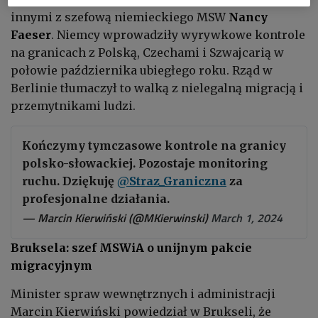
innymi z szefową niemieckiego MSW
Nancy
Faeser
. Niemcy wprowadziły wyrywkowe kontrole
na granicach z Polską, Czechami i Szwajcarią w
połowie października ubiegłego roku. Rząd w
Berlinie tłumaczył to walką z nielegalną migracją i
przemytnikami ludzi.
Kończymy tymczasowe kontrole na granicy
polsko-słowackiej. Pozostaje monitoring
ruchu. Dziękuję
@Straz_Graniczna
za
profesjonalne działania.
— Marcin Kierwiński (@MKierwinski)
March 1, 2024
Bruksela: szef MSWiA o unijnym pakcie
migracyjnym
Minister spraw wewnętrznych i administracji
Marcin Kierwiński powiedział w Brukseli, że