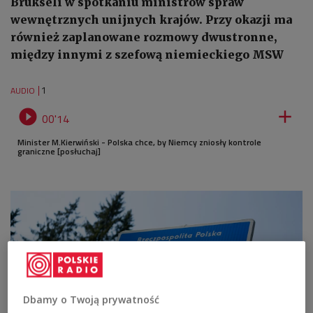
Brukseli w spotkaniu ministrów spraw
wewnętrznych unijnych krajów. Przy okazji ma
również zaplanowane rozmowy dwustronne,
między innymi z szefową niemieckiego MSW
1
AUDIO


00'14
Minister M.Kierwiński - Polska chce, by Niemcy zniosły kontrole
graniczne [posłuchaj]
Dbamy o Twoją prywatność