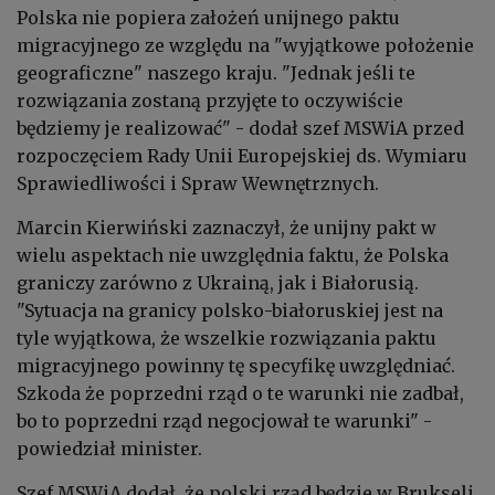
Polska nie popiera założeń unijnego paktu
migracyjnego ze względu na "wyjątkowe położenie
geograficzne" naszego kraju. "Jednak jeśli te
rozwiązania zostaną przyjęte to oczywiście
będziemy je realizować" - dodał szef MSWiA przed
rozpoczęciem Rady Unii Europejskiej ds. Wymiaru
Sprawiedliwości i Spraw Wewnętrznych.
Marcin Kierwiński zaznaczył, że unijny pakt w
wielu aspektach nie uwzględnia faktu, że Polska
graniczy zarówno z Ukrainą, jak i Białorusią.
"Sytuacja na granicy polsko-białoruskiej jest na
tyle wyjątkowa, że wszelkie rozwiązania paktu
migracyjnego powinny tę specyfikę uwzględniać.
Szkoda że poprzedni rząd o te warunki nie zadbał,
bo to poprzedni rząd negocjował te warunki" -
powiedział minister.
Szef MSWiA dodał, że polski rząd będzie w Brukseli