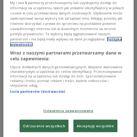
My i nasi
5
partnerzy przechowujemy lub uzyskujemy dostęp do
informacji na urządzeniu, takich jak unikalne identyfikatory w plikach
cookie w celu przetwarzania danych osobowych. Użytkownik może
zaakceptować swoje wybory lub zarządzać nimi, klikając poniżej, jak
zdjęcie ilustracyjne
M-SUR/Shutterstock
również skorzystać z prawa do sprzeciwu na podstawie prawnie
uzasadnionego interesu lub w dowolnym momencie na stronie
Polska będzie przekonywać Niemcy do zniesienia
polityki prywatności. Te wybory będą sygnalizowane naszym
partnerom i nie będą miały wpływu na dane przeglądania.
Polityka
kontroli granicznych. Powiedział o tym w Brukseli
prywatności
minister spraw wewnętrznych i administracji
Wraz z naszymi partnerami przetwarzamy dane w
Marcin Kierwiński
. „Będziemy się starali
celu zapewnienia:
przekonywać stronę niemiecką do zniesienia tych
Użycie dokładnych danych geolokalizacyjnych. Aktywne skanowanie
charakterystyki urządzenia do celów identyfikacji. Przechowywanie
kontroli. One zostały wprowadzone do 15 czerwca.
informacji na urządzeniu lub dostęp do nich. Spersonalizowane
Liczę, że także dziś na spotkaniu bilateralnym z
reklamy i treści, pomiar reklam i treści, badnie odbiorców i
ulepszanie usług.
panią minister niemiecką będziemy mieli okazję o
Lista partnerów (dostawców)
tym porozmawiać” - powiedział szef MSWiA.
Ustawienia zaawansowane
Marcin Kierwiński bierze udział w Brukseli w
spotkaniu ministrów spraw wewnętrznych
Odrzucenie wszystkich
Akceptuję wszystkie
unijnych krajów. Przy okazji ma również
zaplanowane rozmowy dwustronne, między