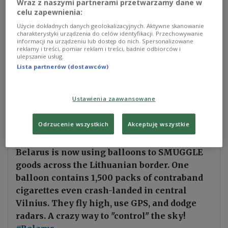
Wraz z naszymi partnerami przetwarzamy dane w
namierzono głównie w południowo-wschodnich
celu zapewnienia:
rejonach Litwy, tuż przy granicy z Białorusią.
Użycie dokładnych danych geolokalizacyjnych. Aktywne skanowanie
charakterystyki urządzenia do celów identyfikacji. Przechowywanie
Pogranicznicy zauważają, że w ciągu ostatnich
informacji na urządzeniu lub dostęp do nich. Spersonalizowane
dwóch lat popularność tej formy przemytu
reklamy i treści, pomiar reklam i treści, badnie odbiorców i
ulepszanie usług.
znacznie wzrosła. Ma to związek z budową
Lista partnerów (dostawców)
fizycznej zapory na granicy litewsko-bałoruskiej,
gdzie powstał zaawansowany system monitoringu
Ustawienia zaawansowane
oraz zamknięciem drogowych przejść granicznych
z Białorusią.
Odrzucenie wszystkich
Akceptuję wszystkie
Belarus is now using balloons to SMUGGLE
goods across the Lithuanian border. One
balloon contains 1,500 packs of contraband
cigarettes even crash-landed in central
Vilnius. They fly high, use GPS, and dodge
radars. A crazy way to "control" the sky!