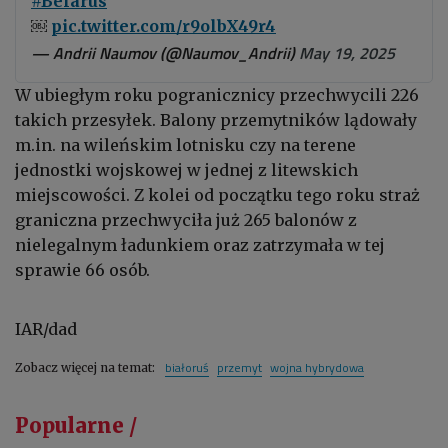
#Belarus
￼
pic.twitter.com/r9olbX49r4
— Andrii Naumov (@Naumov_Andrii)
May 19, 2025
W ubiegłym roku pogranicznicy przechwycili 226
takich przesyłek. Balony przemytników lądowały
m.in. na wileńskim lotnisku czy na terene
jednostki wojskowej w jednej z litewskich
miejscowości. Z kolei od początku tego roku straż
graniczna przechwyciła już 265 balonów z
nielegalnym ładunkiem oraz zatrzymała w tej
sprawie 66 osób.
IAR/dad
białoruś
przemyt
wojna hybrydowa
Zobacz więcej na temat:
Popularne /