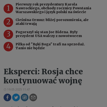
Pierwszy rok prezydentury Karola
1
Nawrockiego, obchody rocznicy Powstania
Warszawskiego i język polski na świecie
2
Cieśnina Ormuz: bliżej porozumienia, ale
ataki trwają
3
Pogorszył się stan Joe Bidena. Były
prezydent USA walczy z nowotworem
4
Piłka od "Ręki Boga" trafi na sprzedaż.
Tanio nie będzie
Eksperci: Rosja chce
kontynuować wojnę
19.05.2025 11:47