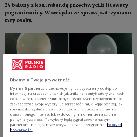
24 balony z kontrabandą przechwycili litewscy
pogranicznicy. W związku ze sprawą zatrzymano
trzy osoby.
Dbamy o Twoją prywatność
My i nasi
5
partnerzy przechowujemy lub uzyskujemy dostęp do
informacji na urządzeniu, takich jak unikalne identyfikatory w plikach
cookie w celu przetwarzania danych osobowych. Użytkownik może
zaakceptować swoje wybory lub zarządzać nimi, klikając poniżej, jak
Białoruskie balony z kontrabandą
Fot.: LRT
również skorzystać z prawa do sprzeciwu na podstawie prawnie
uzasadnionego interesu lub w dowolnym momencie na stronie
polityki prywatności. Te wybory będą sygnalizowane naszym
Jak poinformowała litewska straż graniczna,
partnerom i nie będą miały wpływu na dane przeglądania.
Polityka
wewnątrz balonów znajdowało się w sumie około
prywatności
30 tysięcy paczek papierosów bez akcyzy. Balony