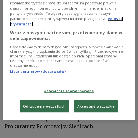
również skorzystać z prawa do sprzeciwu na podstawie prawnie
Rosyjskie drony w Polsce
Anita Walczewska/East News
uzasadnionego interesu lub w dowolnym momencie na stronie
polityki prywatności. Te wybory będą sygnalizowane naszym
Mazowiecka policja przekazała na portalu X, że
partnerom i nie będą miały wpływu na dane przeglądania.
Polityka
prywatności
części obiektu przypominającego drona zostały
Wraz z naszymi partnerami przetwarzamy dane w
odnalezione tego dnia rano przez grzybiarzy.
celu zapewnienia:
Natrafiono na nie w lesie na odcinku
Użycie dokładnych danych geolokalizacyjnych. Aktywne skanowanie
kilkudziesięciu metrów, około 1 km od zabudowań.
charakterystyki urządzenia do celów identyfikacji. Przechowywanie
informacji na urządzeniu lub dostęp do nich. Spersonalizowane
reklamy i treści, pomiar reklam i treści, badnie odbiorców i
„Dziś około godz. 9 w m. Wodynie w pow.
ulepszanie usług.
Lista partnerów (dostawców)
siedleckim w lesie na odcinku kilkudziesięciu
metrów, około 1 km od zabudowań, grzybiarze
ujawnili części obiektu przypominającego drona.
Ustawienia zaawansowane
Policjanci zabezpieczyli elementy oraz miejsce ich
odnalezienia" - podała Policja Mazowsze. Dodała,
Odrzucenie wszystkich
Akceptuję wszystkie
że powiadomione zostały inne służby, m.in.
Żandarmeria Wojskowa oraz prokurator z
Prokuratury Rejonowej w Siedlcach.