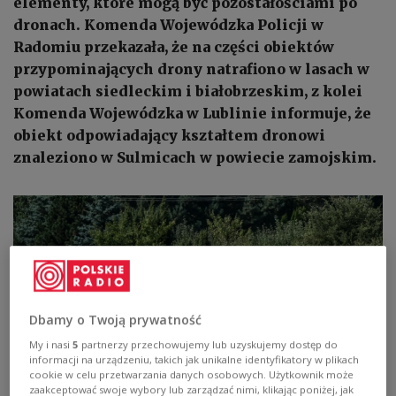
elementy, które mogą być pozostałościami po
dronach. Komenda Wojewódzka Policji w
Radomiu przekazała, że na części obiektów
przypominających drony natrafiono w lasach w
powiatach siedleckim i białobrzeskim, z kolei
Komenda Wojewódzka w Lublinie informuje, że
obiekt odpowiadający kształtem dronowi
znaleziono w Sulmicach w powiecie zamojskim.
Dbamy o Twoją prywatność
My i nasi
5
partnerzy przechowujemy lub uzyskujemy dostęp do
informacji na urządzeniu, takich jak unikalne identyfikatory w plikach
cookie w celu przetwarzania danych osobowych. Użytkownik może
zaakceptować swoje wybory lub zarządzać nimi, klikając poniżej, jak