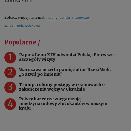
IAR/PAP, md
drony
policja
mazowsze
Zobacz więcej na temat:
żandarmeria wojskowa
Popularne /
1
Papież Leon XIV odwiedzi Polskę. Pierwsze
szczegóły wizyty
2
Warszawa uczciła pamięć ofiar Rzezi Woli.
„Nazwij po imieniu”
3
Trump: robimy postępy w rozmowach o
zakończeniu wojny w Ukrainie
Polscy harcerze zorganizują
4
międzynarodowy zlot skautów w naszym
kraju