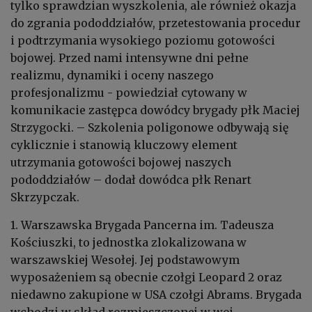
tylko sprawdzian wyszkolenia, ale również okazja
do zgrania pododdziałów, przetestowania procedur
i podtrzymania wysokiego poziomu gotowości
bojowej. Przed nami intensywne dni pełne
realizmu, dynamiki i oceny naszego
profesjonalizmu - powiedział cytowany w
komunikacie zastępca dowódcy brygady płk Maciej
Strzygocki. – Szkolenia poligonowe odbywają się
cyklicznie i stanowią kluczowy element
utrzymania gotowości bojowej naszych
pododdziałów – dodał dowódca płk Renart
Skrzypczak.
1. Warszawska Brygada Pancerna im. Tadeusza
Kościuszki, to jednostka zlokalizowana w
warszawskiej Wesołej. Jej podstawowym
wyposażeniem są obecnie czołgi Leopard 2 oraz
niedawno zakupione w USA czołgi Abrams. Brygada
wchodzi w skład rozmieszczonej w woj.