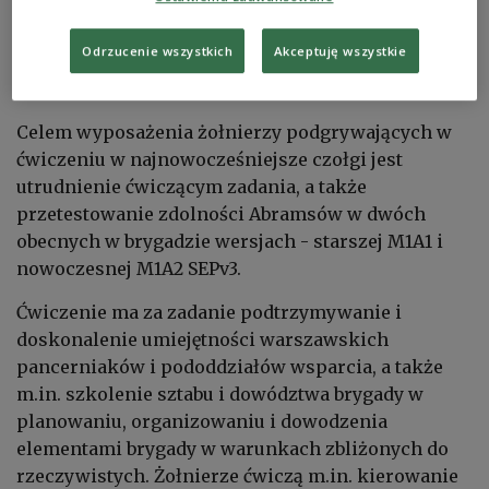
zmechanizowanego wchodzącego w skład brygady,
a także m.in. 2. batalionu czołgów, uzbrojonego w
Odrzucenie wszystkich
Akceptuję wszystkie
najnowocześniejsze w polskim wojsku czołgi
Abrams SEPv3.
Celem wyposażenia żołnierzy podgrywających w
ćwiczeniu w najnowocześniejsze czołgi jest
utrudnienie ćwiczącym zadania, a także
przetestowanie zdolności Abramsów w dwóch
obecnych w brygadzie wersjach - starszej M1A1 i
nowoczesnej M1A2 SEPv3.
Ćwiczenie ma za zadanie podtrzymywanie i
doskonalenie umiejętności warszawskich
pancerniaków i pododdziałów wsparcia, a także
m.in. szkolenie sztabu i dowództwa brygady w
planowaniu, organizowaniu i dowodzenia
elementami brygady w warunkach zbliżonych do
rzeczywistych. Żołnierze ćwiczą m.in. kierowanie