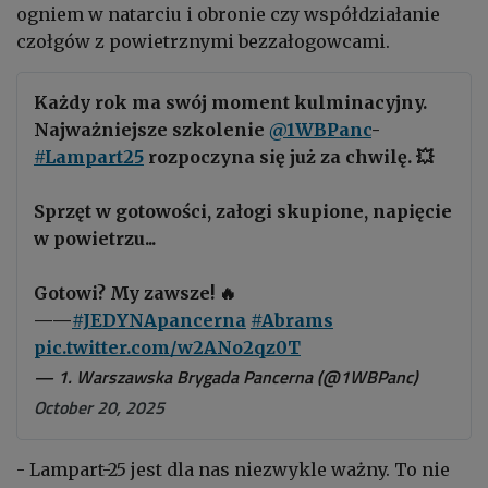
ogniem w natarciu i obronie czy współdziałanie
czołgów z powietrznymi bezzałogowcami.
Każdy rok ma swój moment kulminacyjny.
Najważniejsze szkolenie
@1WBPanc
-
#Lampart25
rozpoczyna się już za chwilę. 💥
Sprzęt w gotowości, załogi skupione, napięcie
w powietrzu...
Gotowi? My zawsze! 🔥
——
#JEDYNApancerna
#Abrams
pic.twitter.com/w2ANo2qz0T
— 1. Warszawska Brygada Pancerna (@1WBPanc)
October 20, 2025
- Lampart-25 jest dla nas niezwykle ważny. To nie