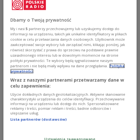
Polski czołg Abrams
1. Warszawska Brygada Pancerna
Dbamy o Twoją prywatność
Ćwiczenie pod kryptonimem „Lampart” to
My i nasi
5
partnerzy przechowujemy lub uzyskujemy dostęp do
informacji na urządzeniu, takich jak unikalne identyfikatory w plikach
doroczne największe manewry brygady z
cookie w celu przetwarzania danych osobowych. Użytkownik może
warszawskiej Wesołej. Jak przekazał w
zaakceptować swoje wybory lub zarządzać nimi, klikając poniżej, jak
również skorzystać z prawa do sprzeciwu na podstawie prawnie
komunikacie rzecznik brygady, szkolenie
uzasadnionego interesu lub w dowolnym momencie na stronie
poligonowe trwa już od początku października,
polityki prywatności. Te wybory będą sygnalizowane naszym
partnerom i nie będą miały wpływu na dane przeglądania.
Polityka
natomiast główna faza ćwiczenia rozpoczęła się w
prywatności
poniedziałek na poligonie w Orzyszu (woj.
Wraz z naszymi partnerami przetwarzamy dane w
warmińsko-mazurskie); potrwa do końca tygodnia.
celu zapewnienia:
Użycie dokładnych danych geolokalizacyjnych. Aktywne skanowanie
charakterystyki urządzenia do celów identyfikacji. Przechowywanie
Kapitan Piotrowski przekazał, że podczas
informacji na urządzeniu lub dostęp do nich. Spersonalizowane
reklamy i treści, pomiar reklam i treści, badnie odbiorców i
tegorocznej edycji „Lamparta” głównymi
ulepszanie usług.
ćwiczącymi są 1. batalion czołgów oraz batalion
Lista partnerów (dostawców)
logistyczny 1. Warszawskiej Brygady Pancernej.
Przeciwników podgrywają żołnierze batalionu
Ustawienia zaawansowane