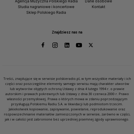
Agencja Muzyczna Polskiego Radia
Dane osobowe
Studia nagraniowe i koncertowe
Kontakt
Sklep Polskiego Radia
Znajdziesz nas na
Treści, znajdujące się w serwisie polskieradio.pl, w tym wszystkie materiały i ich
części oraz poszczególne elementy samego serwisu mają charakter utworów
lub wytworów objętych ochroną Ustawy z dnia 4 lutego 1994 r. o prawie
autorskim i prawach pokrewnych lub Ustawy z dnia 30 czerwca 2000 r. Prawo
własności przemysłowej. Prawa o których mowa w zdaniu poprzedzającym
przysługują Polskiemu Radiu S.A. w likwidacji lub podmiotom trzecim.
Jakiekolwiek kopiowanie, zapisywanie, powielanie, reprodukowanie oraz
rozpowszechnianie materiałów zamieszczonych w serwisie, zarówno w części,
jak i w całości jest zabronione bez uprzedniej pisemnej zgody uprawnionego.