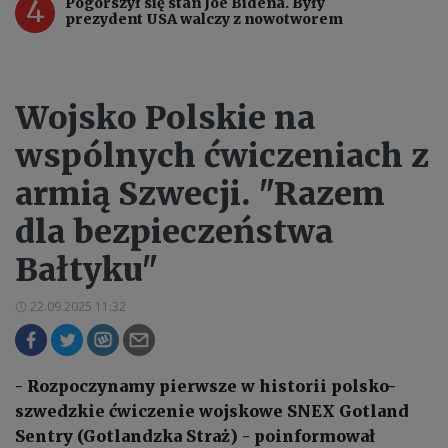
4
Pogorszył się stan Joe Bidena. Były
prezydent USA walczy z nowotworem
Wojsko Polskie na
wspólnych ćwiczeniach z
armią Szwecji. "Razem
dla bezpieczeństwa
Bałtyku"
22.09.2025 11:32
- Rozpoczynamy pierwsze w historii polsko-
szwedzkie ćwiczenie wojskowe SNEX Gotland
Sentry (Gotlandzka Straż) - poinformował