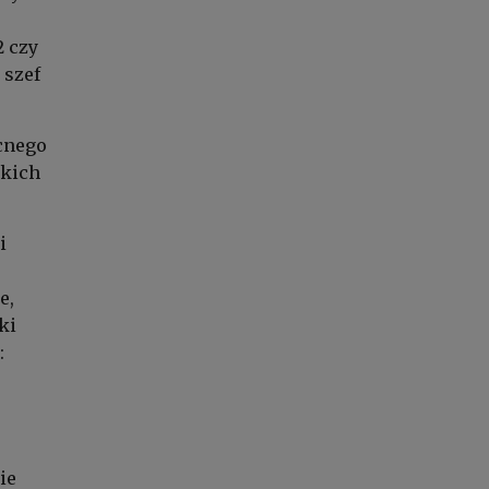
2 czy
 szef
ecnego
tkich
i
e,
ki
:
ie