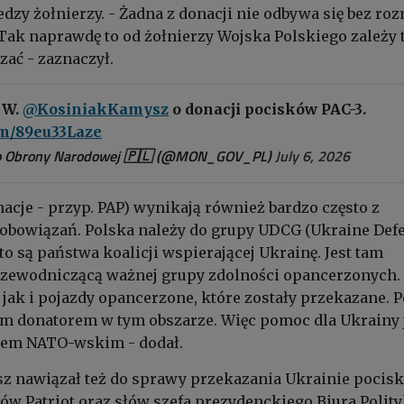
edzy żołnierzy. - Żadna z donacji nie odbywa się bez r
ak naprawdę to od żołnierzy Wojska Polskiego zależy t
ać - zaznaczył.
 W.
@KosiniakKamysz
o donacji pocisków PAC-3.
om/89eu33Laze
o Obrony Narodowej 🇵🇱 (@MON_GOV_PL)
July 6, 2026
nacje - przyp. PAP) wynikają również bardzo często z
zobowiązań. Polska należy do grupy UDCG (Ukraine Def
to są państwa koalicji wspierającej Ukrainę. Jest tam
rzewodniczącą ważnej grupy zdolności opancerzonych. 
 jak i pojazdy opancerzone, które zostały przekazane. 
kim donatorem w tym obszarze. Więc pomoc dla Ukrainy 
iem NATO-wskim - dodał.
z nawiązał też do sprawy przekazania Ukrainie pocis
ów Patriot oraz słów szefa prezydenckiego Biura Polity