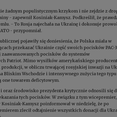
nie żadnym populistycznym krzykom i nie zejdzie z dro
iny - zapewnił Kosiniak-Kamysz. Podkreślił, że praw
emlu. - To Rosja najechała na Ukrainę i dokonuje prowo
ATO - przypomniał.
ublicznej pojawiły się doniesienia, że Polska miała w
ącach przekazać Ukrainie część swoich pocisków PAC-3
iej zaawansowanych pocisków do systemów
ych Patriot. Mimo wysiłków amerykańskiego producent
 produkcji, w obliczu trwającej rosyjskiej inwazji na U
na Bliskim Wschodzie i intensywnego zużycia tego typu
ją one towarem deficytowym.
ji oraz środowisko prezydenta krytycznie odnosili się 
kazania tych pocisków. W związku z tym wicepremier,
Kosiniak-Kamysz poinformował w niedzielę, że po
remierem zlecił odtajnienie wszystkich donacji dla Ukr
.