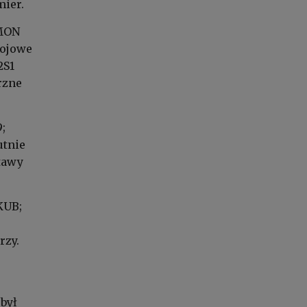
mier.
 MON
bojowe
2S1
rzne
;
utnie
stawy
KUB;
rzy.
 był