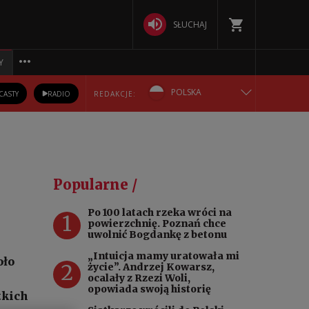
SŁUCHAJ
Y
POLSKA
CASTY
RADIO
REDAKCJE:
ENGLISH
БЕЛАРУСКАЯ
Popularne /
DEUTSCH
Po 100 latach rzeka wróci na
1
powierzchnię. Poznań chce
РУССКИЙ
uwolnić Bogdankę z betonu
„Intuicja mamy uratowała mi
oło
2
УКРАЇНСЬКА
życie”. Andrzej Kowarsz,
h
ocalały z Rzezi Woli,
opowiada swoją historię
tkich