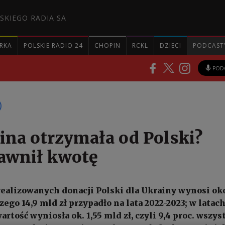
SKIEGO RADIA SA
RKA
POLSKIE RADIO 24
CHOPIN
RCKL
DZIECI
PODCAST
POD
aina otrzymała od Polski?
awnił kwotę
realizowanych donacji Polski dla Ukrainy wynosi ok
 czego 14,9 mld zł przypadło na lata 2022-2023; w latac
artość wyniosła ok. 1,55 mld zł, czyli 9,4 proc. wszys