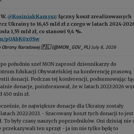
 W.
@KosiniakKamysz
: łączny koszt zrealizowanych
ecz Ukrainy to 16,45 mld zł z czego w latach 2024-202
sła 1,55 mld zł, co stanowi 9,4 %.
com/pQAbK0x0Sw
o Obrony Narodowej 🇵🇱 (@MON_GOV_PL)
July 6, 2026
po południu szef MON zaprosił dziennikarzy do
trum Edukacji Obywatelskiej na konferencję prasową
tii donacji. Podczas tej konferencji, podsumowując łą
inie donacje, poinformował, że w latach 2022-2026 wy
d 450 mln zł.
ocześnie, że największe donacje dla Ukrainy zostały
atach 2022-2023. - Szacowany koszt tych donacji to jest
ł. To były czasy naszych poprzedników. Oni dzisiaj nie 
 przekazywali ten sprzęt - ja im nie tylko będę to