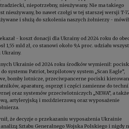
stradziecki, niepotrzebny, nieużywany. Nie ma takiego
est nieużywany, bo nawet czołgi w tej starszej wersji T-7
używane i służą do szkolenia naszych żołnierzy - mówił
rzekazał - koszt donacji dla Ukrainy od 2024 roku do ob
 1,55 mld zł, co stanowi około 9,4 proc. udziału wszys
z Ukrainy.
nych Ukrainie od 2024 roku środków wymienił: pocisk
 do systemu Patriot, bezpilotowy system „Scan Eagle”,
we, bomby lotnicze, przeciwpancerne pociski kierowan
atników, aparaturę, osprzęt i części zamienne do techni
cernej oraz systemów przeciwlotniczych „NEWA”, a także
wą, artyleryjską i moździerzową oraz wyposażenie
łnierza.
ił, że decyzje o przekazaniu wyposażenia Ukrainie
analizą Sztabu Generalnego Wojska Polskiego i nigdy n