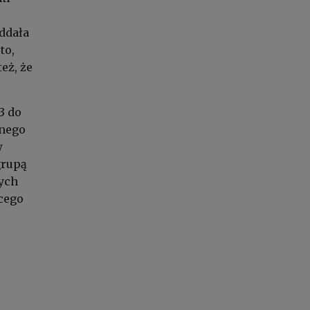
oddała
to,
też, że
3 do
lnego
w
grupą
ych
cego