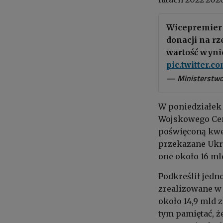
Wicepremier
donacji na rz
wartość wynio
pic.twitter.
— Ministerstw
W poniedziałek 
Wojskowego Cen
poświęconą kwes
przekazane Ukra
one około 16 ml
Podkreślił jedn
zrealizowane w l
około 14,9 mld z
tym pamiętać, że