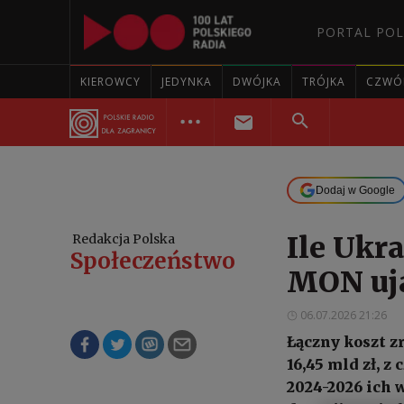
PORTAL POL
KIEROWCY
JEDYNKA
DWÓJKA
TRÓJKA
CZWÓ
Dodaj w Google
Ile Ukr
Redakcja Polska
Społeczeństwo
MON uj
06.07.2026 21:26
Łączny koszt z
16,45 mld zł, z
2024-2026 ich w