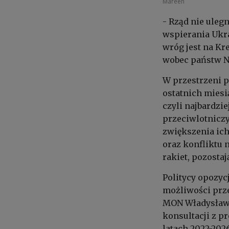
Mareen
- Rząd nie uleg
wspierania Ukra
wróg jest na Kr
wobec państw N
W przestrzeni p
ostatnich miesi
czyli najbardz
przeciwlotnicz
zwiększenia ich
oraz konfliktu 
rakiet, pozosta
Politycy opozyc
możliwości prze
MON Władysław 
konsultacji z p
latach 2022-2026