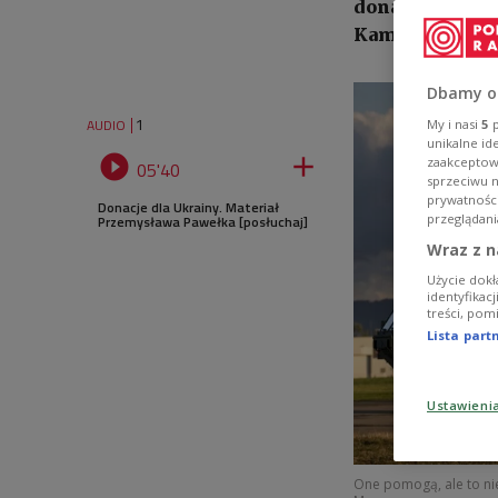
donacji - poin
Kamysz.
Dbamy o
1
AUDIO
My i nasi
5
p
unikalne id


zaakceptowa
05'40
sprzeciwu 
prywatnośc
Donacje dla Ukrainy. Materiał
przeglądani
Przemysława Pawełka [posłuchaj]
Wraz z n
Użycie dokł
identyfikac
treści, pom
Lista par
Ustawieni
One pomogą, ale to nie