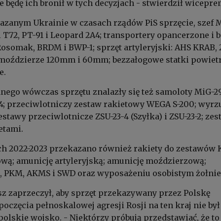
e będę ich bronił w tych decyzjach - stwierdził wicepre
azanym Ukrainie w czasach rządów PiS sprzęcie, szef
 T72, PT-91 i Leopard 2A4; transportery opancerzone i 
osomak, BRDM i BWP-1; sprzęt artyleryjski: AHS KRAB, 
 moździerze 120mm i 60mm; bezzałogowe statki powiet
e.
ego wówczas sprzętu znalazły się też samoloty MiG-29
; przeciwlotniczy zestaw rakietowy WEGA S-200; wyrz
estawy przeciwlotnicze ZSU-23-4 (Szyłka) i ZSU-23-2; ze
etami.
ch 2022-2023 przekazano również rakiety do zestawów 
wą; amunicję artyleryjską; amunicję moździerzową;
, PKM, AKMS i SWD oraz wyposażeniu osobistym żołnie
z zaprzeczył, aby sprzęt przekazywany przez Polskę
oczęcia pełnoskalowej agresji Rosji na ten kraj nie był
olskie wojsko. - Niektórzy próbują przedstawiać, że to