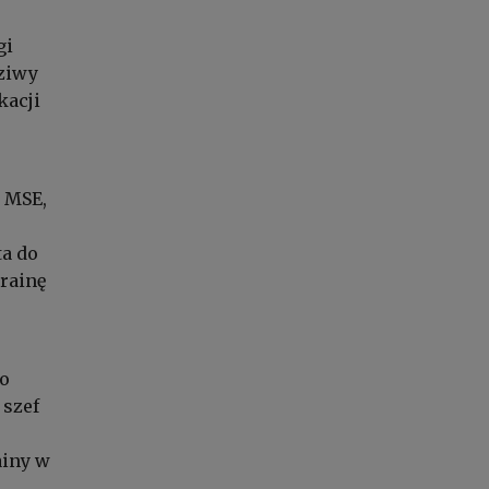
gi
dziwy
kacji
 MSE,
a do
krainę
do
 szef
ainy w