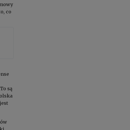
ozmowy
o, co
ense
To są
Polska
jest
ków
ki