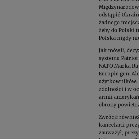
Międzynarodowe
odstąpić Ukrain
żadnego miejsca 
żeby do Polski t
Polska nigdy ni
Jak mówił, decy
systemu Patriot
NATO Marka Rut
Europie gen. A
użytkowników. 
zdolności i w o
armii amerykańs
obrony powietrz
Zwrócił również
kancelarii prez
zauważył, prezyd