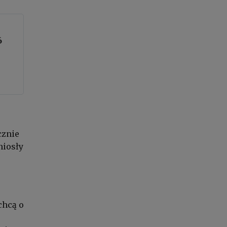
6
cznie
niosły
chcą o