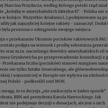
j Marcina Przydacza, według którego polski rząd miał
ie „kolejkę w amerykańskich fabrykach”. - Polska nie 
w kolejce. Wszystkie działania (...) podejmowane są po 
rafiły jak najszybciej kolejne rakiety - zaznaczył. Dodał 
e była proszona o odstąpienie swojego miejsca.
zja o przekazaniu Ukrainie pocisków rakietowych PAC-
 została podjęta na wniosek i prośbę sekretarza genera
te oraz m.in. naczelnego dowódcy amerykańskich sił 
lexusa Grynkewicha po przeprowadzeniu konsultacji z 
- Przekazana liczba (pocisków) stanowi margines nasz
cenie nie tylko Sztabu Generalnego, ale głównodowodzą
kiej i sojuszniczej w Europie nie wpływa na zdolności
nej Polski - podkreślił szef MON.
 uwagę, że ta decyzja „nie zaskoczyła w żaden sposób”
ydenta, BBN ani prezydenta Karola Nawrockiego. Jak
ent nie podejmuje decyzji o donacjach, ale jest o nich