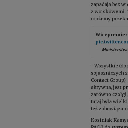
zapadają bez wi
z wojskowymi. T
możemy przekaz
Wicepremier
pic.twitter.c
— Ministerstw
- Wszystkie (do
sojuszniczych 
Contact Group), 
aktywna, jest p
zarówno czołgi,
tutaj była wiel
też zobowiązan
Kosiniak-Kamys
PAC-3 do system