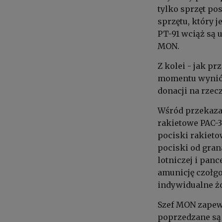
tylko sprzęt po
sprzętu, który j
PT-91 wciąż są 
MON.
Z kolei - jak p
momentu wyniósł
donacji na rzec
Wśród przekaza
rakietowe PAC-3
pociski rakieto
pociski od gran
lotniczej i pan
amunicję czołgo
indywidualne żo
Szef MON zapewn
poprzedzane są 