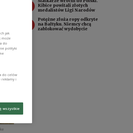
Siatkarze wrócili do Polski.
k-
3
Kibice powitali złotych
medalistów Ligi Narodów
Potężne złoża ropy odkryte
4
na Bałtyku. Niemcy chcą
zablokować wydobycie
ch jak
ik może
wa do
e polityki
ane
ia do celów
 reklamy i
ę wszystkie
ike