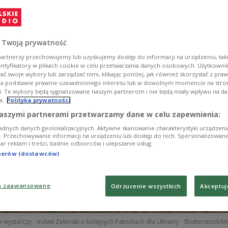
formował wicepremier, szef MON Władysław Kosinia
 Twoją prywatność
artnerzy przechowujemy lub uzyskujemy dostęp do informacji na urządzeniu, taki
entyfikatory w plikach cookie w celu przetwarzania danych osobowych. Użytkown
ć swoje wybory lub zarządzać nimi, klikając poniżej, jak również skorzystać z pra
na podstawie prawnie uzasadnionego interesu lub w dowolnym momencie na stroni
i. Te wybory będą sygnalizowane naszym partnerom i nie będą miały wpływu na d
a.
Polityka prywatności
aszymi partnerami przetwarzamy dane w celu zapewnienia:
adnych danych geolokalizacyjnych. Aktywne skanowanie charakterystyki urządzen
ji. Przechowywanie informacji na urządzeniu lub dostęp do nich. Spersonalizowane
iar reklam i treści, badnie odbiorców i ulepszanie usług.
tnerów (dostawców)
a zaawansowane
Odrzucenie wszystkich
Akceptuj
 wystarczy - mówił Zełenski o kolejnych Patriotach dla Ukrainy
Shutterstock/M