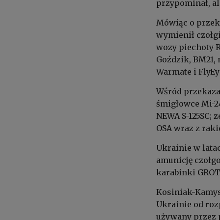
przypominał, al
Mówiąc o przek
wymienił czołgi
wozy piechoty R
Goździk, BM21,
Warmate i FlyEy
Wśród przekazan
śmigłowce Mi-24
NEWA S-125SC; z
OSA wraz z raki
Ukrainie w lata
amunicję czołgo
karabinki GROT
Kosiniak-Kamys
Ukrainie od rozp
używany przez p