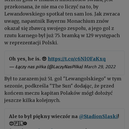
przekonana, że nie ma co liczyć na to, by
Lewandowskiego spotkał ten sam los. Jak zwraca
uwagę, napastnik Bayernu Monachium znów
okazał się zbawcą swojego zespołu, a jego gol z
rzutu karnego był już 75. bramką w 129 występach
w reprezentacji Polski.
Oh yes, he is. 😎
https://t.co/c6NlOFaKxq
— Łączy nas piłka (@LaczyNasPilka)
March 29, 2022
Był to zarazem już 51. gol "Lewangolskiego" w tym
sezonie, podkreśla "The Sun" dodając, że przed
końcem meczu kapitan Polaków mógł dołożyć
jeszcze kilka kolejnych.
Ale to był piękny wieczór na
@StadionSlaski
!
😍🇵🇱⚽️