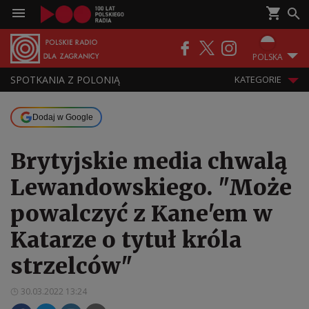
POLSKA
SPOTKANIA Z POLONIĄ
KATEGORIE
Dodaj w Google
Brytyjskie media chwalą
Lewandowskiego. "Może
powalczyć z Kane'em w
Katarze o tytuł króla
strzelców"
30.03.2022 13:24