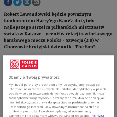
Robert Lewandowski będzie poważnym
konkurentem Harry'ego Kane'a do tytułu
najlepszego strzelca piłkarskich mistrzostw
świata w Katarze - ocenił w relacji z wtorkowego
barażowego meczu Polska - Szwecja (2:0) w
Chorzowie brytyjski dziennik "The Sun".
Dbamy o Twoją prywatność
My i nasi
5
partnerzy przechowujemy lub uzyskujemy dostęp do
informacji na urządzeniu, takich jak unikalne identyfikatory w plikach
cookie w celu przetwarzania danych osobowych. Użytkownik może
zaakceptować swoje wybory lub zarządzać nimi, klikając poniżej, jak
również skorzystać z prawa do sprzeciwu na podstawie prawnie
uzasadnionego interesu lub w dowolnym momencie na stronie
polityki prywatności. Te wybory będą sygnalizowane naszym
partnerom i nie będą miały wpływu na dane przeglądania.
Polityka