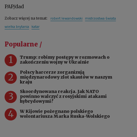
PAP/dad
robert lewandowski
mistrzostwa świata
Zobacz więcej na temat:
wielka brytania
katar
Popularne /
1
Trump: robimy postępy w rozmowach o
zakończeniu wojny w Ukrainie
Polscy harcerze zorganizują
2
międzynarodowy zlot skautów w naszym
kraju
Skoordynowana reakcja. Jak NATO
3
powinno walczyć z rosyjskimi atakami
hybrydowymi?
4
W Kijowie pożegnano polskiego
wolontariusza Marka Ruska-Wolskiego