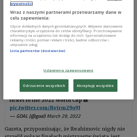
prywatności
Jesper Karlstroem walczy o piłkę z Robertem Lewandowskim
PAP/
Łukasz Gągulski
Wraz z naszymi partnerami przetwarzamy dane w
celu zapewnienia:
"Mistrzostwa Świata bez Zlatana Ibrahimovica nie
Użycie dokładnych danych geolokalizacyjnych. Aktywne skanowanie
są warte oglądania - zdaniem najlepszego
charakterystyki urządzenia do celów identyfikacji. Przechowywanie
informacji na urządzeniu lub dostęp do nich. Spersonalizowane
szwedzkiego strzelca i showmana w historii. Ale
reklamy i treści, pomiar reklam i treści, badnie odbiorców i
ulepszanie usług.
nawet wielki Zlatan musi mieć ogromną pokusę, by
Lista partnerów (dostawców)
rozsiąść się w fotelu i zobaczyć, jakie spustoszenie
wywoła w Katarze w listopadzie Robert
Lewandowski" - pisze "The Sun".
Ustawienia zaawansowane
Odrzucenie wszystkich
Akceptuję wszystkie
Robert Lewandowski and Poland secure their
ticket to the 2022 World Cup 🎫
pic.twitter.com/Rvirm29o9J
— GOAL (@goal)
March 29, 2022
Gazeta, przypominając, że Ibrahimovic nigdy nie
strzelił gola w finałach mistrzostw świata, jest