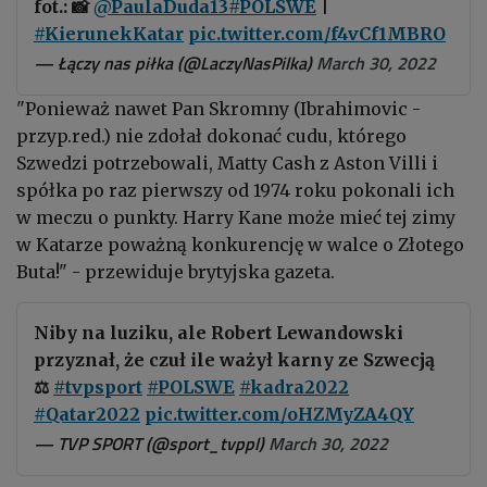
fot.: 📸
@PaulaDuda13
#POLSWE
|
#KierunekKatar
pic.twitter.com/f4vCf1MBRO
— Łączy nas piłka (@LaczyNasPilka)
March 30, 2022
"Ponieważ nawet Pan Skromny (Ibrahimovic -
przyp.red.) nie zdołał dokonać cudu, którego
Szwedzi potrzebowali, Matty Cash z Aston Villi i
spółka po raz pierwszy od 1974 roku pokonali ich
w meczu o punkty. Harry Kane może mieć tej zimy
w Katarze poważną konkurencję w walce o Złotego
Buta!" - przewiduje brytyjska gazeta.
Niby na luziku, ale Robert Lewandowski
przyznał, że czuł ile ważył karny ze Szwecją
⚖
#tvpsport
#POLSWE
#kadra2022
#Qatar2022
pic.twitter.com/oHZMyZA4QY
— TVP SPORT (@sport_tvppl)
March 30, 2022