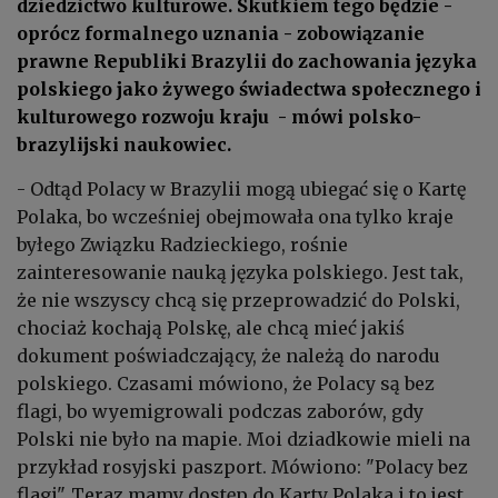
dziedzictwo kulturowe.
Skutkiem tego będzie -
oprócz formalnego uznania - zobowiązanie
prawne Republiki Brazylii do zachowania języka
polskiego jako żywego świadectwa społecznego i
kulturowego rozwoju kraju
- mówi polsko-
brazylijski naukowiec.
- Odtąd Polacy w Brazylii mogą ubiegać się o Kartę
Polaka, bo wcześniej obejmowała ona tylko kraje
byłego Związku Radzieckiego, rośnie
zainteresowanie nauką języka polskiego. Jest tak,
że nie wszyscy chcą się przeprowadzić do Polski,
chociaż kochają Polskę, ale chcą mieć jakiś
dokument poświadczający, że należą do narodu
polskiego. Czasami mówiono, że Polacy są bez
flagi, bo wyemigrowali podczas zaborów, gdy
Polski nie było na mapie. Moi dziadkowie mieli na
przykład rosyjski paszport. Mówiono: "Polacy bez
flagi". Teraz mamy dostęp do Karty Polaka i to jest