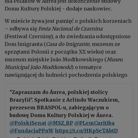
dla Polaków w Áurea jest dokończenie budowy
Domu Kultury Polskiej - dodaje naukowiec.
W mieście żywa jest pamięć o polskich korzeniach
– odbywa się
Festa Nacional de Czarnina
(Festiwal Czerniny), a do zwiedzania udostępniono
Dom Imigranta (
Casa do Imigrante
, muzeum ze
sprzętami Polonii z początku XX wieku) oraz
muzeum miejskie João Modtkowskiego (
Museu
Municipal João Modtkowski
) o tematyce
nawiązującej do ludności pochodzenia polskiego.
"Zapraszam do Áurea, polskiej stolicy
Brazylii". Spotkanie z Arlindo Waczukiem,
prezesem BRASPOL-u, zabiegającym o
budowę Domu Kultury Polskiej w Áurea.
@PolskiSenat
@MSZ_RP
@PLemCuritiba
@FundacjaPPnW
https://t.co/HKpSeTAbtD