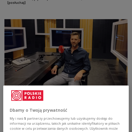
[posłuchaj]
Prof. Fabricio Wichrowski w studiu Polskiego Radia dla Zagranicy
Foto:
Halina Ostas/PRdZ
Profesor Fabricio Wichrowski jest archeologiem,
Dbamy o Twoją prywatność
historykiem i wykładowcą na Uniwersytecie z
My i nasi
5
partnerzy przechowujemy lub uzyskujemy dostęp do
Passo Fundo w Brazylii. Jest też działaczem
informacji na urządzeniu, takich jak unikalne identyfikatory w plikach
cookie w celu przetwarzania danych osobowych. Użytkownik może
polonijnym reprezentującym polską grupę