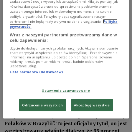
zaakceptować swoje wybory lub zarządzać nimi, klikając poniżej, jak
etniczną w Radzie ds. Różnorodności Językowej w
również skorzystać z prawa do sprzeciwu na podstawie prawnie
uzasadnionego interesu lub w dowolnym momencie na stronie
Rio Grande do Sul. Współkieruje też Zakładem
polityki prywatności. Te wybory będą sygnalizowane naszym
Studiów Polsko-Brazylijskich na Uniwersytecie z
partnerom i nie będą miały wpływu na dane przeglądania.
Polityka
prywatności
Passo Fundo.
Wraz z naszymi partnerami przetwarzamy dane w
celu zapewnienia:
Jest inicjatorem oraz autorem kilku projektów
Użycie dokładnych danych geolokalizacyjnych. Aktywne skanowanie
ustaw o współurzędowości języka polskiego, w
charakterystyki urządzenia do celów identyfikacji. Przechowywanie
informacji na urządzeniu lub dostęp do nich. Spersonalizowane
brazylijskich gminach zamieszkałych przez
reklamy i treści, pomiar reklam i treści, badnie odbiorców i
ulepszanie usług.
potomków Polskich emigrantów. Dzięki temu
Lista partnerów (dostawców)
gminy mają podstawę prawną do działania na rzecz
Polonii.
Ustawienia zaawansowane
- To niewątpliwy dowód uznania dla
wkładu Polaków w rozwój społeczny i kulturalny
Odrzucenie wszystkich
Akceptuję wszystkie
Brazylii, a zwłaszcza miejsc, takich jak
miejscowość Áurea, która nazywana jest "stolicą
Polaków w Brazylii". To jest oficjalny tytuł, on jest
zarejestrowany
, właśnie dlatego, że 95 procent