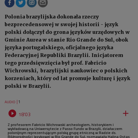
Polonia brazylijska dokonała rzeczy
bezprecedensowej w swojej historii - język
polski dołączył do grona języków urzędowych w
Gminie Aurea w stanie Rio Grande do Sul, obok
języka portugalskiego, oficjalnego języka
Federacyjnej Republiki Brazylii. Inicjatorem
tego przedsięwzięcia był prof. Fabricio
Wichrowski, brazylijski naukowiec o polskich
korzeniach, który od lat promuje kulturę i język
polski w Brazylii.
1
AUDIO


18'03
Z profesorem Fabricio Wichrowski archeologiem, historykiem i
wykładowcą na Uniwersytecie z Passo Fundo w Brazylii, działaczem
polonijnym reprezentującym polską grupę etniczną w Radzie ds.
Różnorodności Językowej w Rio Grande do Sul, rozmawiała Halina Ostas