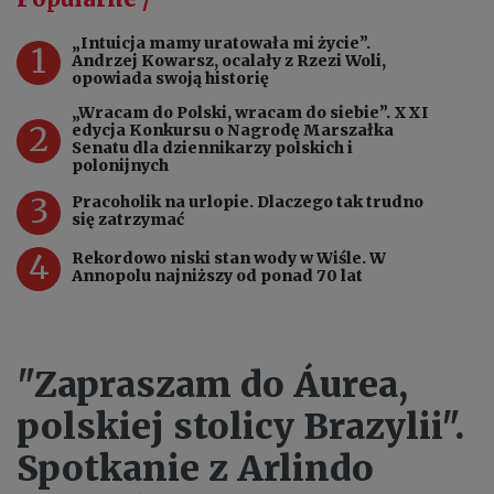
„Intuicja mamy uratowała mi życie”.
1
Andrzej Kowarsz, ocalały z Rzezi Woli,
opowiada swoją historię
„Wracam do Polski, wracam do siebie”. XXI
2
edycja Konkursu o Nagrodę Marszałka
Senatu dla dziennikarzy polskich i
polonijnych
3
Pracoholik na urlopie. Dlaczego tak trudno
się zatrzymać
4
Rekordowo niski stan wody w Wiśle. W
Annopolu najniższy od ponad 70 lat
"Zapraszam do Áurea,
polskiej stolicy Brazylii".
Spotkanie z Arlindo