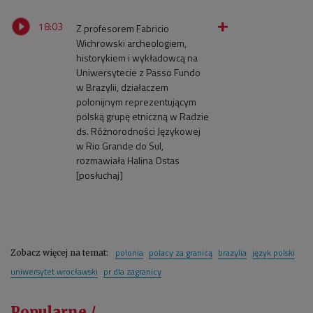
18:03
Z profesorem Fabricio
Wichrowski archeologiem,
historykiem i wykładowcą na
Uniwersytecie z Passo Fundo
w Brazylii, działaczem
polonijnym reprezentującym
polską grupę etniczną w Radzie
ds. Różnorodności Językowej
w Rio Grande do Sul,
rozmawiała Halina Ostas
[posłuchaj]
polonia
polacy za granicą
brazylia
język polski
Zobacz więcej na temat:
uniwersytet wrocławski
pr dla zagranicy
Popularne /