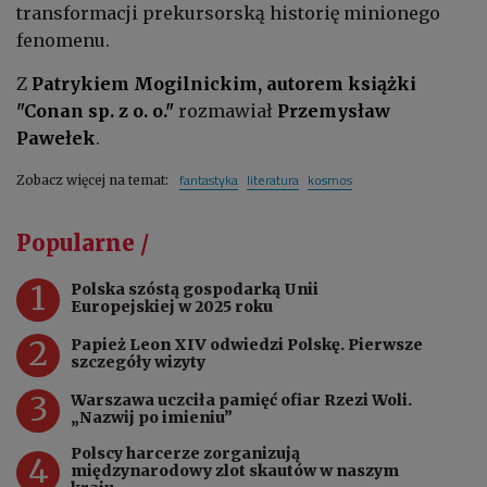
transformacji prekursorską historię minionego
fenomenu.
Z
Patrykiem Mogilnickim, autorem książki
"Conan sp. z o. o."
rozmawiał
Przemysław
Pawełek
.
fantastyka
literatura
kosmos
Zobacz więcej na temat:
Popularne /
1
Polska szóstą gospodarką Unii
Europejskiej w 2025 roku
2
Papież Leon XIV odwiedzi Polskę. Pierwsze
szczegóły wizyty
3
Warszawa uczciła pamięć ofiar Rzezi Woli.
„Nazwij po imieniu”
Polscy harcerze zorganizują
4
międzynarodowy zlot skautów w naszym