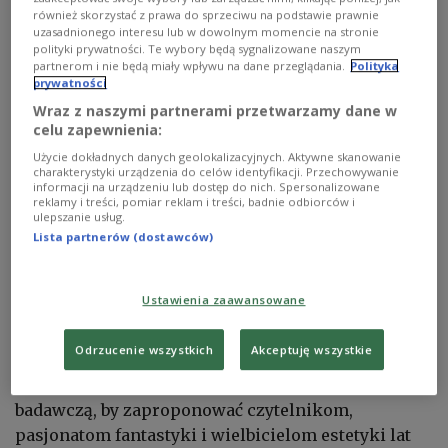
również skorzystać z prawa do sprzeciwu na podstawie prawnie
uzasadnionego interesu lub w dowolnym momencie na stronie
polityki prywatności. Te wybory będą sygnalizowane naszym
partnerom i nie będą miały wpływu na dane przeglądania.
Polityka
prywatności
"Conan i Sp. z o. o."
Materiały wydawnictwa Wydałem
Wraz z naszymi partnerami przetwarzamy dane w
Realistycznie krwawe, zapełnione potworami,
celu zapewnienia:
wojownikami i statkami kosmicznymi okładki
Użycie dokładnych danych geolokalizacyjnych. Aktywne skanowanie
charakterystyki urządzenia do celów identyfikacji. Przechowywanie
miały swój udział w sukcesie bestsellerowych
informacji na urządzeniu lub dostęp do nich. Spersonalizowane
powieści, które wypełniały na przełomie lat 80. i
reklamy i treści, pomiar reklam i treści, badnie odbiorców i
ulepszanie usług.
90. dziesiątki tysięcy polskich biblioteczek.
Lista partnerów (dostawców)
Przetrwały do dziś jako pojedyncze obiekty, nie
skatalogowane i nie opisane, rozproszone, bez
własnej opowieści.
Ustawienia zaawansowane
Odrzucenie wszystkich
Akceptuję wszystkie
Kolekcjonujący te wydania Patryk Mogilnicki
wykonał olbrzymią pracę antykwaryczną i
badawczą, by zaproponować czytelnikom,
pasjonatom fantastyki i wielbicielom estetyki lat