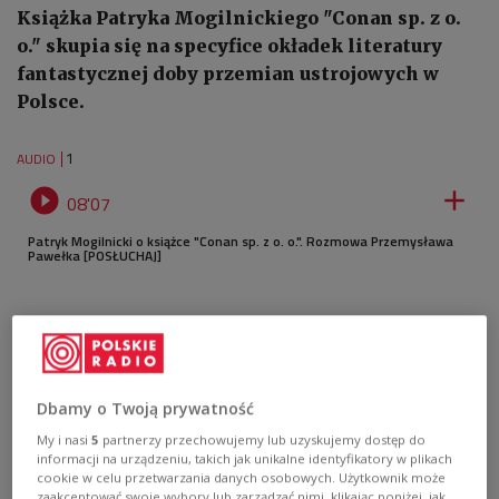
Książka Patryka Mogilnickiego "Conan sp. z o.
o." skupia się na specyfice okładek literatury
fantastycznej doby przemian ustrojowych w
Polsce.
1
AUDIO


08'07
Patryk Mogilnicki o książce "Conan sp. z o. o.". Rozmowa Przemysława
Pawełka [POSŁUCHAJ]
Dbamy o Twoją prywatność
My i nasi
5
partnerzy przechowujemy lub uzyskujemy dostęp do
informacji na urządzeniu, takich jak unikalne identyfikatory w plikach
cookie w celu przetwarzania danych osobowych. Użytkownik może
zaakceptować swoje wybory lub zarządzać nimi, klikając poniżej, jak