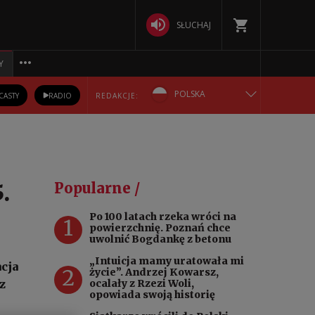
SŁUCHAJ
Y
POLSKA
CASTY
RADIO
REDAKCJE:
ENGLISH
БЕЛАРУСКАЯ
.
Popularne /
DEUTSCH
Po 100 latach rzeka wróci na
1
powierzchnię. Poznań chce
РУССКИЙ
uwolnić Bogdankę z betonu
„Intuicja mamy uratowała mi
cja
2
УКРАЇНСЬКА
życie”. Andrzej Kowarsz,
z
ocalały z Rzezi Woli,
opowiada swoją historię