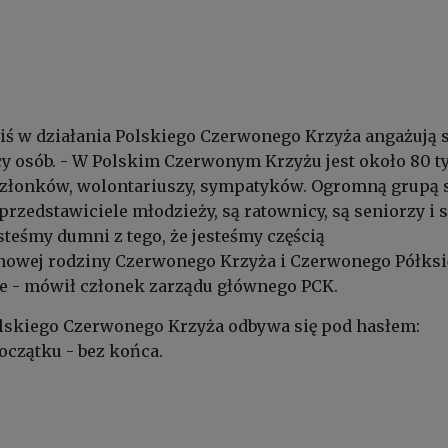
ziś w działania Polskiego Czerwonego Krzyża angażują s
ęcy osób. - W Polskim Czerwonym Krzyżu jest około 80 t
złonków, wolontariuszy, sympatyków. Ogromną grupą 
rzedstawiciele młodzieży, są ratownicy, są seniorzy i s
steśmy dumni z tego, że jesteśmy częścią
nowej rodziny Czerwonego Krzyża i Czerwonego Półksi
e - mówił członek zarządu głównego PCK.
olskiego Czerwonego Krzyża odbywa się pod hasłem:
czątku - bez końca.