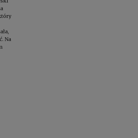
lski
ka
który
ała,
ć. Na
m