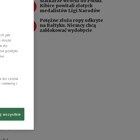
Siatkarze wrócili do Polski.
3
Kibice powitali złotych
medalistów Ligi Narodów
Potężne złoża ropy odkryte
4
na Bałtyku. Niemcy chcą
zablokować wydobycie
ch jak
ik może
wa do
e polityki
ane
ia do celów
 reklamy i
ę wszystkie
/pck.pl