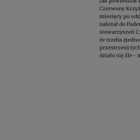
Jak powiedział 
Czerwony Krzyż 
miesięcy po odz
należał do Pade
stowarzyszeń C
że trzeba zjedno
przestrzeni tyc
działo się źle 