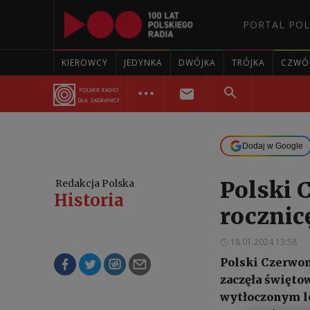
PORTAL POL
KIEROWCY
JEDYNKA
DWÓJKA
TRÓJKA
CZWÓ
Dodaj w Google
Polski 
Redakcja Polska
Historia
rocznic
18.01.2024 13:58
Polski Czerwon
zaczęła święto
wytłoczonym l