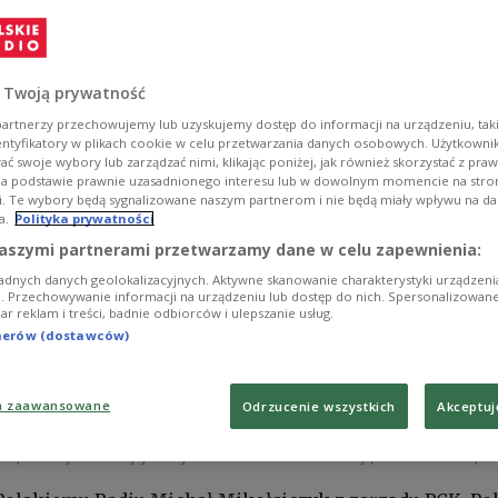
 Twoją prywatność
artnerzy przechowujemy lub uzyskujemy dostęp do informacji na urządzeniu, taki
entyfikatory w plikach cookie w celu przetwarzania danych osobowych. Użytkown
ć swoje wybory lub zarządzać nimi, klikając poniżej, jak również skorzystać z pra
na podstawie prawnie uzasadnionego interesu lub w dowolnym momencie na stroni
i. Te wybory będą sygnalizowane naszym partnerom i nie będą miały wpływu na d
a.
Polityka prywatności
aszymi partnerami przetwarzamy dane w celu zapewnienia:
adnych danych geolokalizacyjnych. Aktywne skanowanie charakterystyki urządzen
ji. Przechowywanie informacji na urządzeniu lub dostęp do nich. Spersonalizowane
iar reklam i treści, badnie odbiorców i ulepszanie usług.
tnerów (dostawców)
a zaawansowane
Odrzucenie wszystkich
Akceptuj
 w pierwszych latach jej funkcjonowania
Źródło: Materiały prasowe PCK/https:/