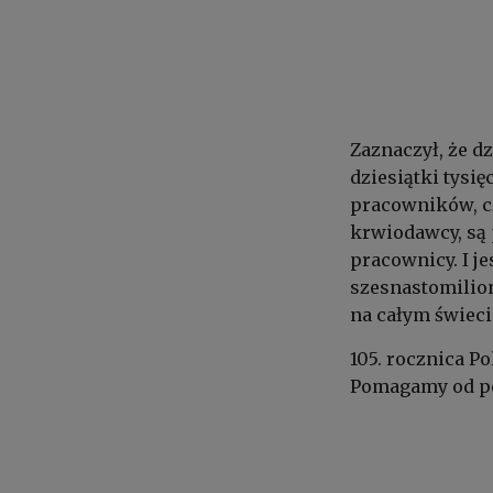
Zaznaczył, że d
dziesiątki tysi
pracowników, c
krwiodawcy, są p
pracownicy. I je
szesnastomilio
na całym świeci
105. rocznica P
Pomagamy od po