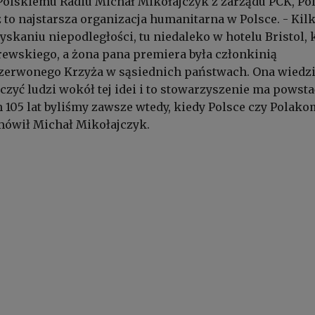
Polskiemu Radiu Michał Mikołajczyk z zarządu PCK, Po
to najstarsza organizacja humanitarna w Polsce. - Kil
yskaniu niepodległości, tu niedaleko w hotelu Bristol, 
rewskiego, a żona pana premiera była członkinią
zerwonego Krzyża w sąsiednich państwach. Ona wiedzi
czyć ludzi wokół tej idei i to stowarzyszenie ma powsta
h 105 lat byliśmy zawsze wtedy, kiedy Polsce czy Polako
- mówił Michał Mikołajczyk.