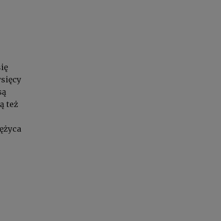
ię
ysięcy
są
ą też
ężyca