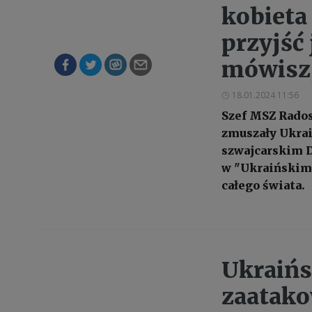
kobieta
przyjść 
mówisz,
18.01.2024 11:56
Szef MSZ Rados
zmuszały Ukrai
szwajcarskim D
w "Ukraińskim 
całego świata.
Ukraiń
zaatako