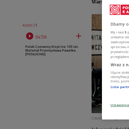
Warszawie.
Dbamy o
1
AUDIO
My i nasi
5
p


04'59
unikalne id
zaakceptowa
Polski Czerwony Krzyż ma 105 lat.
sprzeciwu 
Materiał Przemysława Pawełka
prywatnośc
[POSŁUCHAJ]
przeglądani
Wraz z n
Użycie dokł
identyfikac
treści, pom
Lista par
Ustawieni
Członkowie organizacji