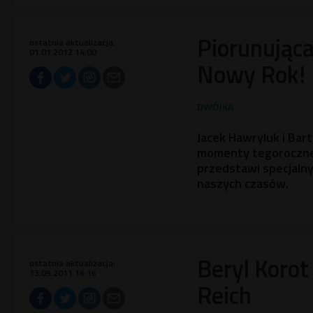
Piorunująca
ostatnia aktualizacja:
01.01.2012 14:00
Nowy Rok!
Jacek Hawryluk i Ba
momenty tegoroczneg
przedstawi specjaln
naszych czasów.
Beryl Korot
ostatnia aktualizacja:
13.09.2011 16:16
Reich