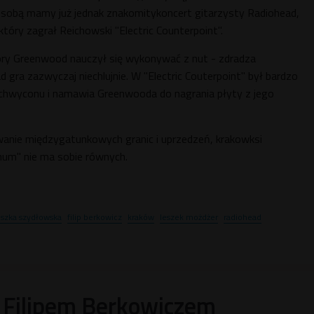
 sobą mamy już jednak znakomitykoncert gitarzysty Radiohead,
óry zagrał Reichowski "Electric Counterpoint".
óry Greenwood nauczył się wykonywać z nut - zdradza
 gra zazwyczaj niechlujnie. W "Electric Couterpoint" był bardzo
zachwyconu i namawia Greenwooda do nagrania płyty z jego
wanie międzygatunkowych granic i uprzedzeń, krakowksi
num" nie ma sobie równych.
eszka szydłowska
filip berkowicz
kraków
leszek możdżer
radiohead
Filipem Berkowiczem