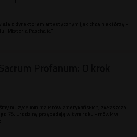
ała z dyrektorem artystycznym (jak chcą niektórzy -
u "Misteria Paschalia".
 Sacrum Profanum: O krok
liśmy muzyce minimalistów amerykańskich, zwłaszcza
ego 75. urodziny przypadają w tym roku - mówił w
z.