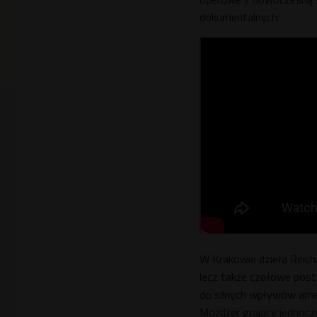
dokumentalnych:
W Krakowie dzieła Reicha
lecz także czołowe postac
do silnych wpływów amer
Możdżer grający jednocz