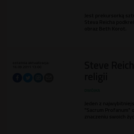
Jest prekursorką sz
Steva Reicha podkreś
obraz Beth Korot.
Steve Reich
ostatnia aktualizacja:
16.09.2011 13:00
religii
Jeden z najwybitnie
"Sacrum Profanum" o
znaczeniu swoich żyd