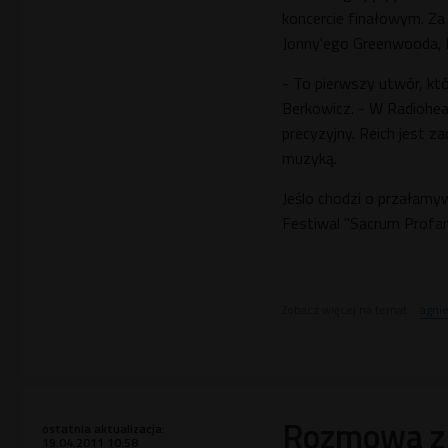
koncercie finałowym. Za
Jonny'ego Greenwooda, kt
- To pierwszy utwór, kt
Berkowicz. - W Radiohead
precyzyjny. Reich jest 
muzyką.
Jeślo chodzi o przałamy
Festiwal "Sacrum Profa
Zobacz więcej na temat:
agni
Rozmowa z 
ostatnia aktualizacja:
19.04.2011 10:58