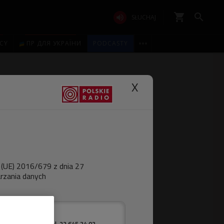
shopping_cart


SŁUCHAJ

ICY
ПР ДЛЯ УКРАЇНИ
PODCASTY
X
 (UE) 2016/679 z dnia 27
rzania danych
Warszawa.