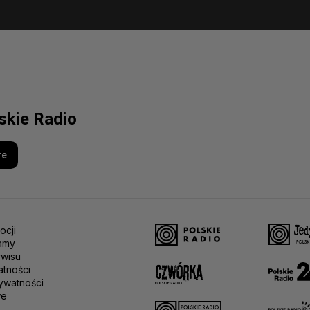
lskie Radio
re
ocji
amy
rwisu
atności
ywatności
we