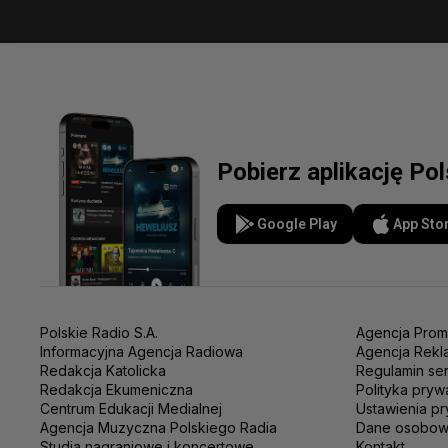
Pobierz aplikację Po
Google Play
App Sto
Polskie Radio S.A.
Agencja Prom
Informacyjna Agencja Radiowa
Agencja Rekl
Redakcja Katolicka
Regulamin se
Redakcja Ekumeniczna
Polityka pryw
Centrum Edukacji Medialnej
Ustawienia pr
Agencja Muzyczna Polskiego Radia
Dane osobo
Studia nagraniowe i koncertowe
Kontakt