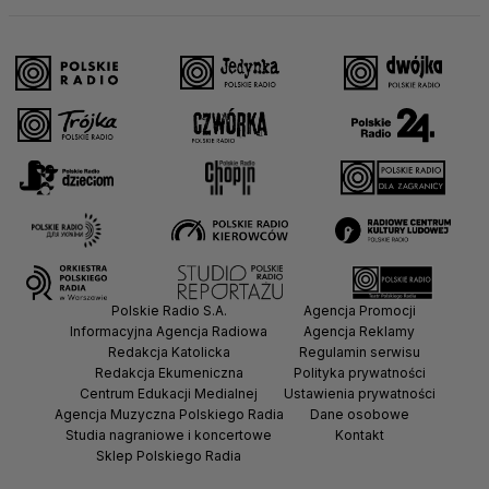
Polskie Radio S.A.
Agencja Promocji
Informacyjna Agencja Radiowa
Agencja Reklamy
Redakcja Katolicka
Regulamin serwisu
Redakcja Ekumeniczna
Polityka prywatności
Centrum Edukacji Medialnej
Ustawienia prywatności
Agencja Muzyczna Polskiego Radia
Dane osobowe
Studia nagraniowe i koncertowe
Kontakt
Sklep Polskiego Radia