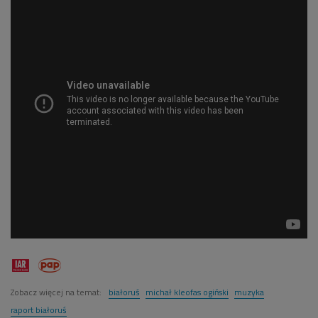
Zobacz więcej na temat:
białoruś
michał kleofas ogiński
muzyka
raport białoruś