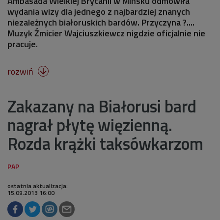
Ambasada Wielkiej Brytanii w Mińsku odmówiła
wydania wizy dla jednego z najbardziej znanych
niezależnych białoruskich bardów. Przyczyna ?....
Muzyk Źmicier Wajciuszkiewcz nigdzie oficjalnie nie
pracuje.
rozwiń

Zakazany na Białorusi bard
nagrał płytę więzienną.
Rozda krążki taksówkarzom
ostatnia aktualizacja:
15.09.2013 16:00