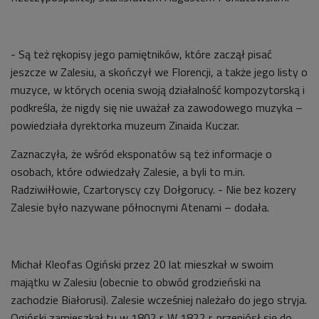
- Są też rękopisy jego pamiętników, które zaczął pisać
jeszcze w Zalesiu, a skończył we Florencji, a także jego listy o
muzyce, w których ocenia swoją działalność kompozytorską i
podkreśla, że nigdy się nie uważał za zawodowego muzyka –
powiedziała dyrektorka muzeum Zinaida Kuczar.
Zaznaczyła, że wśród eksponatów są też informacje o
osobach, które odwiedzały Zalesie, a byli to m.in.
Radziwiłłowie, Czartoryscy czy Dołgorucy. - Nie bez kozery
Zalesie było nazywane północnymi Atenami – dodała.
Michał Kleofas Ogiński przez 20 lat mieszkał w swoim
majątku w Zalesiu (obecnie to obwód grodzieński na
zachodzie Białorusi). Zalesie wcześniej należało do jego stryja.
Ogiński zamieszkał tu w 1802 r. W 1822 r. przeniósł się do