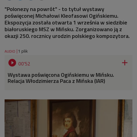
"Polonezy na powrót" - to tytuł wystawy
poświęconej Michałowi Kleofasowi Ogińskiemu.
Ekspozycja została otwarta 1 września w siedzibie
białoruskiego MSZ w Mińsku. Zorganizowano ją z
okazji 250. rocznicy urodzin polskiego kompozytora.
1 plik
AUDIO


00'52
Wystawa poświęcona Ogińskiemu w Mińsku.
Relacja Włodzimierza Paca z Mińska (IAR)