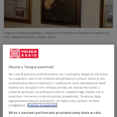
Fragment mińskiej wystawy, poświęconej Michałowi Kleofasowi Ogińskiemu
Foto: Włodzimierz Pac, Polskie Radio
GALERIA
Dbamy o Twoją prywatność
My i nasi
5
partnerzy przechowujemy lub uzyskujemy dostęp do informacji
na urządzeniu, takich jak unikalne identyfikatory w plikach cookie w celu
przetwarzania danych osobowych. Użytkownik może zaakceptować swoje
wybory lub zarządzać nimi, klikając poniżej, jak również skorzystać z
prawa do sprzeciwu na podstawie prawnie uzasadnionego interesu lub w
dowolnym momencie na stronie polityki prywatności. Te wybory będą
sygnalizowane naszym partnerom i nie będą miały wpływu na dane
przeglądania.
Polityka prywatności
Wraz z naszymi partnerami przetwarzamy dane w celu
Białoruś: wystawa poświęcona Ogińskiemu
