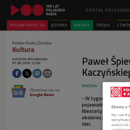
PORTAL POLSKIEGO
POLSKIE RADIO 24
JEDYNKA
DWÓJKA
TRÓJKA
CZWÓ
Polskie Radio
Dwójka
Kultura
Paweł Śpie
ostatnia aktualizacja:
01.06.2016 12:00
Kaczyńskie
Obserwuj nas na
Google News
- W tygodniku "Solid
pojawiało się mnóst
Dbamy o 
Niestety reakcja był
My i nasi
5
p
obalenia prozachodni
identyfikat
idei.
wybory lub z
uzasadnione