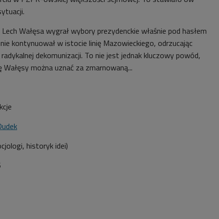
ytuacji.
 Lech Wałęsa wygrał wybory prezydenckie właśnie pod hasłem
nie kontynuował w istocie linię Mazowieckiego, odrzucając
radykalnej dekomunizacji. To nie jest jednak kluczowy powód,
rę Wałęsy można uznać za zmarnowaną...
kcje
Dudek
jologi, historyk idei)
6