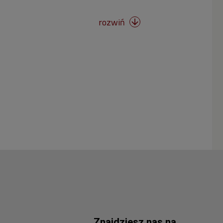
rozwiń

Znajdziesz nas na