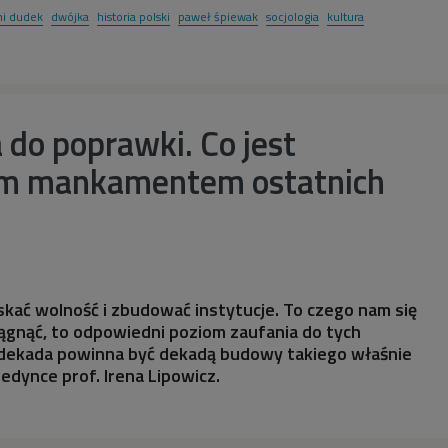
ni dudek
dwójka
historia polski
paweł śpiewak
socjologia
kultura
do poprawki. Co jest
ym mankamentem ostatnich
skać wolność i zbudować instytucje. To czego nam się
iągnąć, to odpowiedni poziom zaufania do tych
a dekada powinna być dekadą budowy takiego właśnie
edynce prof. Irena Lipowicz.