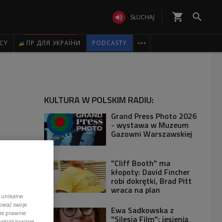
shopping_cart


SŁUCHAJ

ICY
ПР ДЛЯ УКРАЇНИ
PODCASTY
KULTURA W POLSKIM RADIU:
Grand Press Photo 2026
- wystawa w Muzeum
Gazowni Warszawskiej
"Cliff Booth" ma
kłopoty: David Fincher
robi dokrętki, Brad Pitt
wraca na plan
 unikalne
tować swoje
Ewa Sadkowska z
wie prawnie
"Silesia Film": jesienią
sygnalizowane