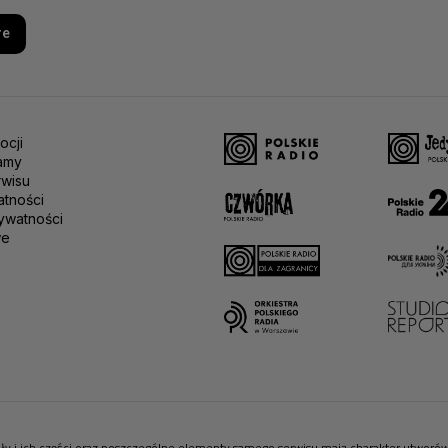
re
ocji
amy
rwisu
atności
ywatności
we
riały i ich części oraz poszczególne elementy samego serwisu mają charakter utwor