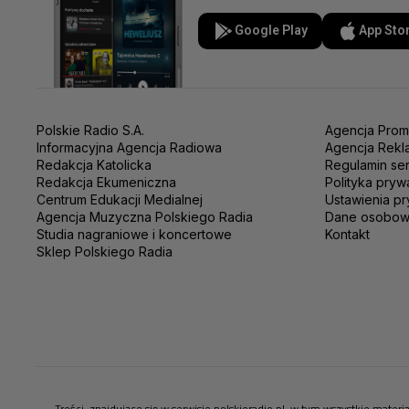
Google Play
App Sto
Polskie Radio S.A.
Agencja Prom
Informacyjna Agencja Radiowa
Agencja Rekl
Redakcja Katolicka
Regulamin se
Redakcja Ekumeniczna
Polityka pryw
Centrum Edukacji Medialnej
Ustawienia pr
Agencja Muzyczna Polskiego Radia
Dane osobo
Studia nagraniowe i koncertowe
Kontakt
Sklep Polskiego Radia
Treści, znajdujące się w serwisie polskieradio.pl, w tym wszystkie mate