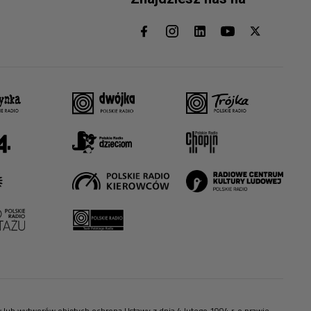
ów lub wytworów objętych ochroną Ustawy z dnia 4 lutego 1994 r. o prawie