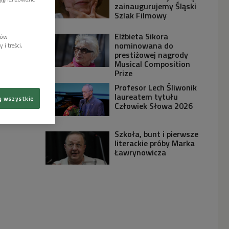
zainaugurujemy Śląski
Szlak Filmowy
Elżbieta Sikora
lów
nominowana do
i treści,
prestiżowej nagrody
Musical Composition
Prize
Profesor Lech Śliwonik
laureatem tytułu
ę wszystkie
Człowiek Słowa 2026
Szkoła, bunt i pierwsze
literackie próby Marka
Ławrynowicza