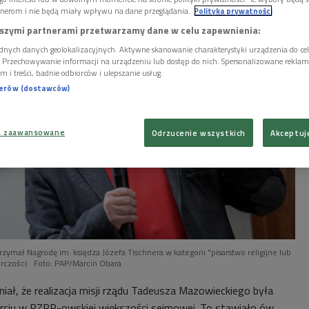
nerom i nie będą miały wpływu na dane przeglądania.
Polityka prywatności
szymi partnerami przetwarzamy dane w celu zapewnienia:
dnych danych geolokalizacyjnych. Aktywne skanowanie charakterystyki urządzenia do ce
i. Przechowywanie informacji na urządzeniu lub dostęp do nich. Spersonalizowane reklamy 
m i treści, badnie odbiorców i ulepszanie usług.
nerów (dostawców)
a zaawansowane
Odrzucenie wszystkich
Akceptuj
ymał Nagrodę im. księdza Józefa Tischnera w kategorii "pisarstwo religijne lub
órczości
Foto: PAP/Marcin Obara
ał, że realizacja misji rządu Tadeusza Mazowieckiego była
arciu w PZPR-owskiej większości sejmowej. To stawiało ów