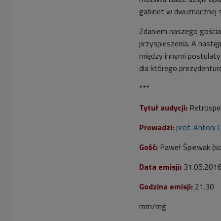
gabinet w dwuznacznej s
Zdaniem naszego gościa
przyspieszenia. A następ
między innymi postulaty 
dla którego prezydentu
***
Tytuł audycji:
Retrospe
Prowadzi:
prof. Antoni 
Gość:
Paweł Śpiewak (soc
Data emisji:
31.05.201
Godzina emisji:
21.30
mm/mg