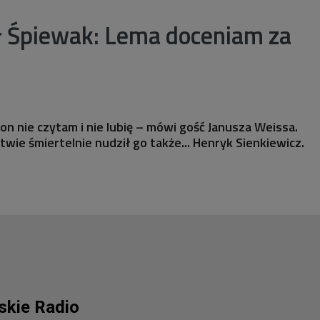
ł Śpiewak: Lema doceniam za
tion nie czytam i nie lubię – mówi gość Janusza Weissa.
twie śmiertelnie nudził go także... Henryk Sienkiewicz.
lskie Radio