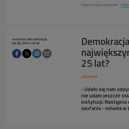
Zobacz więcej na temat:
anto
Demokracja 
ostatnia aktualizacja:
04.06.2014 19:46
największ
25 lat?
- Udało się nam odzy
nie udało jeszcze os
instytucji. Następn
zaufania - mówiła w J