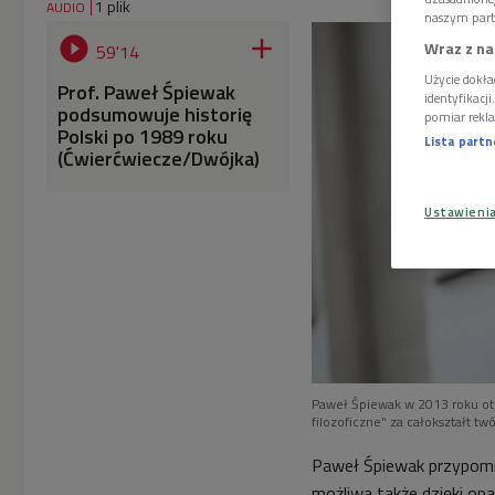
1 plik
AUDIO
naszym part


Wraz z na
59'14
Użycie dokła
Prof. Paweł Śpiewak
identyfikacj
podsumowuje historię
pomiar rekla
Polski po 1989 roku
Lista part
(Ćwierćwiecze/Dwójka)
Ustawieni
Paweł Śpiewak w 2013 roku otrz
filozoficzne" za całokształt tw
Paweł Śpiewak przypomni
możliwa także dzięki op