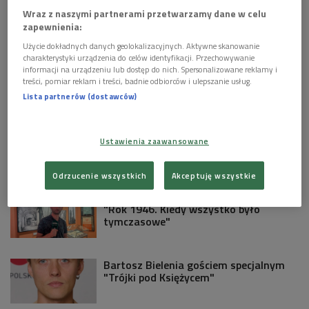
Mädchen mit den Schwefelhölzern – Musik mit Bildern
Wraz z naszymi partnerami przetwarzamy dane w celu
Helmuta Lachenmanna. Zapraszamy w czwartek o północy.
zapewnienia:
Monika Pasiecznik, Ewa Szczecińska i Daniel Cichy
Użycie dokładnych danych geolokalizacyjnych. Aktywne skanowanie
charakterystyki urządzenia do celów identyfikacji. Przechowywanie
Zobacz więcej na temat:
muzyka
opera
ewa szczecińska
informacji na urządzeniu lub dostęp do nich. Spersonalizowane reklamy i
treści, pomiar reklam i treści, badnie odbiorców i ulepszanie usług.
Lista partnerów (dostawców)
KULTURA W POLSKIM RADIU:
Alberto Manguel: jestem zakorzeniony
Ustawienia zaawansowane
w moich książkach
Odrzucenie wszystkich
Akceptuję wszystkie
Z Breslau do Wrocławia. Wystawa
"Rok 1946. Kiedy wszystko było
tymczasowe"
Bartosz Bielenia gościem specjalnym
"Trójki pod Księżycem"