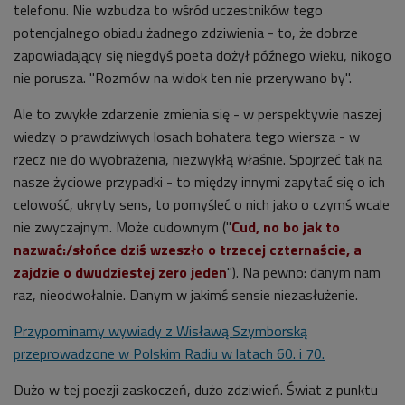
telefonu. Nie wzbudza to wśród uczestników tego
potencjalnego obiadu żadnego zdziwienia - to, że dobrze
zapowiadający się niegdyś poeta dożył późnego wieku, nikogo
nie porusza. "Rozmów na widok ten nie przerywano by".
Ale to zwykłe zdarzenie zmienia się - w perspektywie naszej
wiedzy o prawdziwych losach bohatera tego wiersza - w
rzecz nie do wyobrażenia, niezwykłą właśnie. Spojrzeć tak na
nasze życiowe przypadki - to między innymi zapytać się o ich
celowość, ukryty sens, to pomyśleć o nich jako o czymś wcale
nie zwyczajnym. Może cudownym ("
Cud, no bo jak to
nazwać:/słońce dziś wzeszło o trzecej czternaście, a
zajdzie o dwudziestej zero jeden
"). Na pewno: danym nam
raz, nieodwołalnie. Danym w jakimś sensie niezasłużenie.
Przypominamy wywiady z Wisławą Szymborską
przeprowadzone w Polskim Radiu w latach 60. i 70.
Dużo w tej poezji zaskoczeń, dużo zdziwień. Świat z punktu