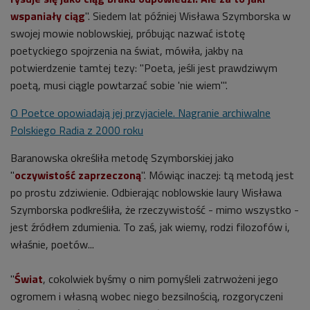
wspaniały ciąg
". Siedem lat później Wisława Szymborska w
swojej mowie noblowskiej, próbując nazwać istotę
poetyckiego spojrzenia na świat, mówiła, jakby na
potwierdzenie tamtej tezy: "Poeta, jeśli jest prawdziwym
poetą, musi ciągle powtarzać sobie 'nie wiem'".
O Poetce opowiadają jej przyjaciele. Nagranie archiwalne
Polskiego Radia z 2000 roku
Baranowska określiła metodę Szymborskiej jako
"
oczywistość zaprzeczoną
". Mówiąc inaczej: tą metodą jest
po prostu zdziwienie. Odbierając noblowskie laury Wisława
Szymborska podkreśliła, że rzeczywistość - mimo wszystko -
jest źródłem zdumienia. To zaś, jak wiemy, rodzi filozofów i,
właśnie, poetów...
"
Świat
, cokolwiek byśmy o nim pomyśleli zatrwożeni jego
ogromem i własną wobec niego bezsilnością, rozgoryczeni