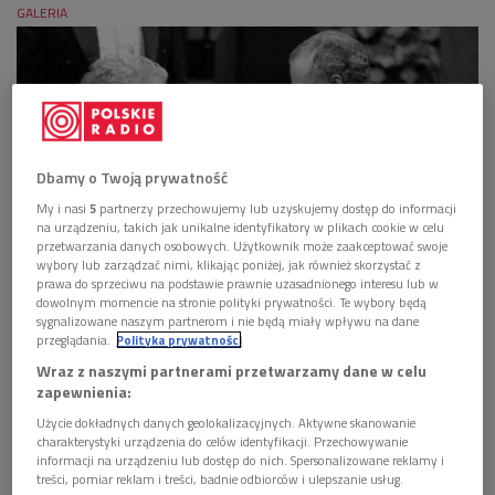
GALERIA
Dbamy o Twoją prywatność
My i nasi
5
partnerzy przechowujemy lub uzyskujemy dostęp do informacji
na urządzeniu, takich jak unikalne identyfikatory w plikach cookie w celu
przetwarzania danych osobowych. Użytkownik może zaakceptować swoje
wybory lub zarządzać nimi, klikając poniżej, jak również skorzystać z
prawa do sprzeciwu na podstawie prawnie uzasadnionego interesu lub w
dowolnym momencie na stronie polityki prywatności. Te wybory będą
sygnalizowane naszym partnerom i nie będą miały wpływu na dane
przeglądania.
Polityka prywatności
Wraz z naszymi partnerami przetwarzamy dane w celu
Wisława Szymborska nie żyje

zapewnienia:
więcej

Użycie dokładnych danych geolokalizacyjnych. Aktywne skanowanie
charakterystyki urządzenia do celów identyfikacji. Przechowywanie
informacji na urządzeniu lub dostęp do nich. Spersonalizowane reklamy i
treści, pomiar reklam i treści, badnie odbiorców i ulepszanie usług.
Zastanawialiśmy się kiedyś nad przypadkiem, który kazał się