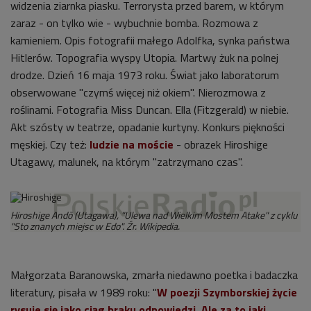
widzenia ziarnka piasku. Terrorysta przed barem, w którym
zaraz - on tylko wie - wybuchnie bomba. Rozmowa z
kamieniem. Opis fotografii małego Adolfka, synka państwa
Hitlerów. Topografia wyspy Utopia. Martwy żuk na polnej
drodze. Dzień 16 maja 1973 roku. Świat jako laboratorum
obserwowane "czymś więcej niż okiem". Nierozmowa z
roślinami. Fotografia Miss Duncan. Ella (Fitzgerald) w niebie.
Akt szósty w teatrze, opadanie kurtyny. Konkurs piękności
męskiej. Czy też:
ludzie na moście
- obrazek Hiroshige
Utagawy, malunek, na którym "zatrzymano czas".
Hiroshige Andō (Utagawa), "Ulewa nad Wielkim Mostem Atake" z cyklu
"Sto znanych miejsc w Edo". Źr. Wikipedia.
Małgorzata Baranowska, zmarła niedawno poetka i badaczka
literatury, pisała w 1989 roku: "
W poezji Szymborskiej życie
rysuje się jako ciąg braku odpowiedzi. Ale za to jaki