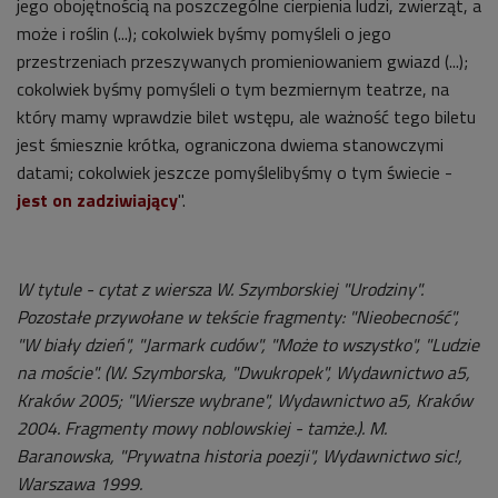
jego obojętnością na poszczególne cierpienia ludzi, zwierząt, a
może i roślin (...); cokolwiek byśmy pomyśleli o jego
przestrzeniach przeszywanych promieniowaniem gwiazd (...);
cokolwiek byśmy pomyśleli o tym bezmiernym teatrze, na
który mamy wprawdzie bilet wstępu, ale ważność tego biletu
jest śmiesznie krótka, ograniczona dwiema stanowczymi
datami; cokolwiek jeszcze pomyślelibyśmy o tym świecie -
jest on zadziwiający
".
W tytule - cytat z wiersza W. Szymborskiej "Urodziny".
Pozostałe przywołane w tekście fragmenty: "Nieobecność",
"W biały dzień", "Jarmark cudów", "Może to wszystko", "Ludzie
na moście".
(W. Szymborska, "Dwukropek", Wydawnictwo a5,
Kraków 2005; "Wiersze wybrane", Wydawnictwo a5, Kraków
2004. Fragmenty mowy noblowskiej - tamże.). M.
Baranowska, "Prywatna historia poezji", Wydawnictwo sic!,
Warszawa 1999.