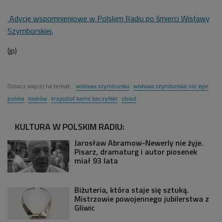
Adycje wspomnieniowe w Polskim Radiu po śmierci Wisławy
Szymborskiej.
(jp)
Zobacz więcej na temat:
wisława szymborska
wisława szymborska nie żyje
polska
kraków
krzysztof kamil baczyński
obiad
KULTURA W POLSKIM RADIU:
Jarosław Abramow-Newerly nie żyje.
Pisarz, dramaturg i autor piosenek
miał 93 lata
Biżuteria, która staje się sztuką.
Mistrzowie powojennego jubilerstwa z
Gliwic