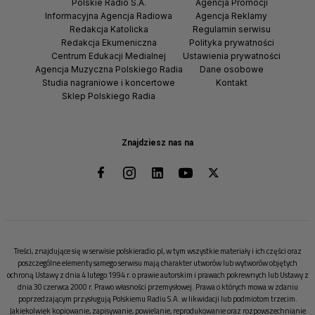
Polskie Radio S.A.
Agencja Promocji
Informacyjna Agencja Radiowa
Agencja Reklamy
Redakcja Katolicka
Regulamin serwisu
Redakcja Ekumeniczna
Polityka prywatności
Centrum Edukacji Medialnej
Ustawienia prywatności
Agencja Muzyczna Polskiego Radia
Dane osobowe
Studia nagraniowe i koncertowe
Kontakt
Sklep Polskiego Radia
Znajdziesz nas na
Treści, znajdujące się w serwisie polskieradio.pl, w tym wszystkie materiały i ich części oraz
poszczególne elementy samego serwisu mają charakter utworów lub wytworów objętych
ochroną Ustawy z dnia 4 lutego 1994 r. o prawie autorskim i prawach pokrewnych lub Ustawy z
dnia 30 czerwca 2000 r. Prawo własności przemysłowej. Prawa o których mowa w zdaniu
poprzedzającym przysługują Polskiemu Radiu S.A. w likwidacji lub podmiotom trzecim.
Jakiekolwiek kopiowanie, zapisywanie, powielanie, reprodukowanie oraz rozpowszechnianie