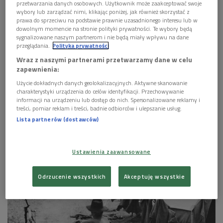
przetwarzania danych osobowych. Użytkownik może zaakceptować swoje
wybory lub zarządzać nimi, klikając poniżej, jak również skorzystać z
prawa do sprzeciwu na podstawie prawnie uzasadnionego interesu lub w
Okładka książki
Foto: mat. promocyjne
dowolnym momencie na stronie polityki prywatności. Te wybory będą
sygnalizowane naszym partnerom i nie będą miały wpływu na dane
przeglądania.
Polityka prywatności
Wraz z naszymi partnerami przetwarzamy dane w celu
POSŁUCHAJ
zapewnienia:
Użycie dokładnych danych geolokalizacyjnych. Aktywne skanowanie
Wokół książki "Szymborska. Znaki szczególne"
charakterystyki urządzenia do celów identyfikacji. Przechowywanie
(Rozmowy po zmroku/Dwójka)
informacji na urządzeniu lub dostęp do nich. Spersonalizowane reklamy i
21:30
treści, pomiar reklam i treści, badnie odbiorców i ulepszanie usług.
Lista partnerów (dostawców)
Ustawienia zaawansowane
Odrzucenie wszystkich
Akceptuję wszystkie