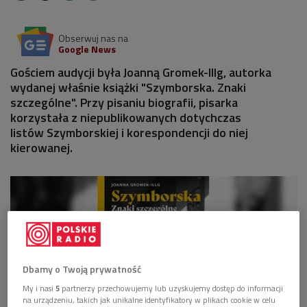
Obserwuj nas na
Google News
Gościem audycji była Joanną Gromek-Illg, autorka
wydanej właśnie książki "Szymborska. Znaki
szczególne". Przy pisaniu biografii, pisarka
korzystała z niepublikowanych dotychczas
listów Szymborskiej i korespondencji do niej
kierowanej.
Dbamy o Twoją prywatność
My i nasi
5
partnerzy przechowujemy lub uzyskujemy dostęp do informacji
na urządzeniu, takich jak unikalne identyfikatory w plikach cookie w celu