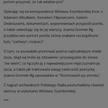
jestem przyznać, że tak właśnie jest".
Opierając się na korespondencji Wisławy Szymborskiej (m.in. z
Adamem Włodkiem, Kornelem Filipowiczem, Karlem
Dedeciusem), dokumentach, wspomnieniach przyjaciół poetki,
a także odwołując się do jej wierszy, Joanna Gromek Illg
przybliża nam portret poetki, której znakami szczególnymi
były "zachwyt i rozpacz".
O tym, co pozwalało przetrwać poetce najtrudniejsze chwile
życia, skąd się brało jej zdziwienie i przywiązanie do słowa
"nie wiem", co łączyło ją z najważniejszymi mężczyznami jej
życia, a także jak traktowała swoją twórczość poetycką
Joanna Gromek-Illg opowiadała w "Rozmowach po zmroku".
Z nagrań archiwalnych Polskiego Radia posłuchaliśmy również
wierszy w wykonaniu Wisławy Szymborskiej
***