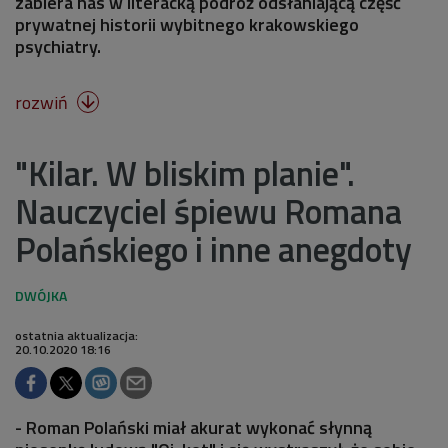
zabiera nas w literacką podróż odsłaniającą część
prywatnej historii wybitnego krakowskiego
psychiatry.
rozwiń

"Kilar. W bliskim planie".
Nauczyciel śpiewu Romana
Polańskiego i inne anegdoty
ostatnia aktualizacja:
20.10.2020 18:16
- Roman Polański miał akurat wykonać słynną