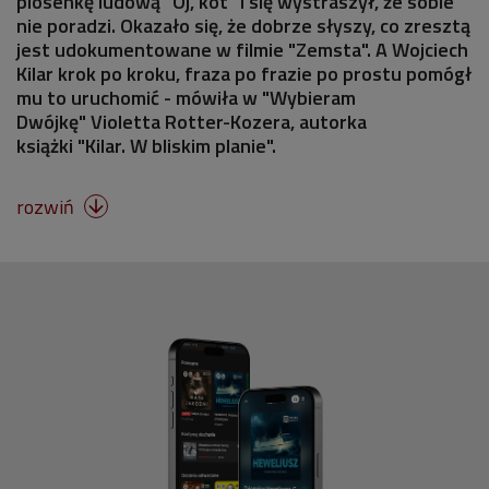
piosenkę ludową "Oj, kot" i się wystraszył, że sobie
nie poradzi. Okazało się, że dobrze słyszy, co zresztą
jest udokumentowane w filmie "Zemsta". A Wojciech
Kilar krok po kroku, fraza po frazie po prostu pomógł
mu to uruchomić - mówiła w "Wybieram
Dwójkę" Violetta Rotter-Kozera, autorka
książki "Kilar. W bliskim planie".
rozwiń
