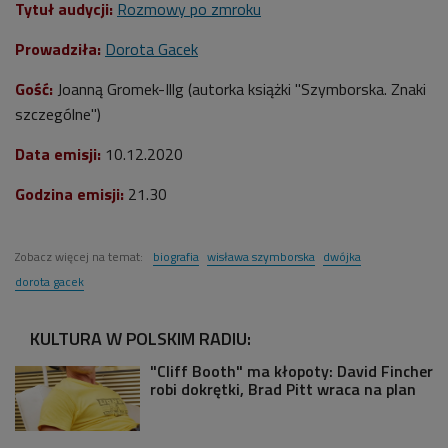
Tytuł audycji:
Rozmowy po zmroku
Prowadziła:
Dorota Gacek
Gość:
Joanną Gromek-Illg
(autorka
książki "Szymborska. Znaki
szczególne"
)
Data emisji:
10
.12.2020
Godzina emisji:
21.30
Zobacz więcej na temat:
biografia
wisława szymborska
dwójka
dorota gacek
KULTURA W POLSKIM RADIU:
"Cliff Booth" ma kłopoty: David Fincher
robi dokrętki, Brad Pitt wraca na plan