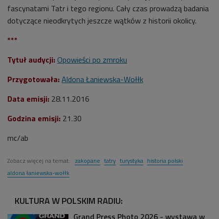
fascynatami Tatr i tego regionu. Cały czas prowadzą badania
dotyczące nieodkrytych jeszcze wątków z historii okolicy.
***
Tytuł audycji:
Opowieści po zmroku
Przygotowała:
Aldona Łaniewska-Wołłk
Data emisji:
28.11.2016
Godzina emisji:
21.30
mc/ab
Zobacz więcej na temat:
zakopane
tatry
turystyka
historia polski
aldona łaniewska-wołłk
KULTURA W POLSKIM RADIU:
Grand Press Photo 2026 - wystawa w