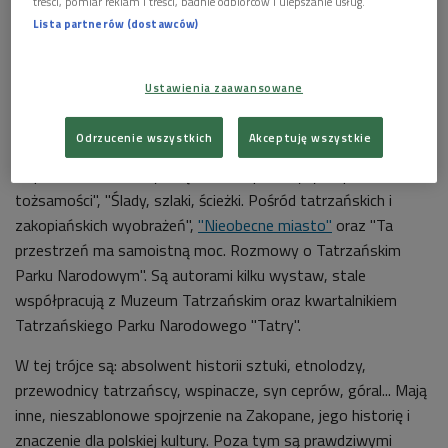
treści, pomiar reklam i treści, badnie odbiorców i ulepszanie usług.
Lista partnerów (dostawców)
Ustawienia zaawansowane
Widok Zakopanego na pocztówce z 1916 r.
Foto: wikimedia/domena
publiczna
Odrzucenie wszystkich
Akceptuję wszystkie
Napisali razem cztery książki: "Zakopiańczycy. W poszukiwaniu
tożsamości", "Ślady, szlaki, ścieżki. Pośród tatrzańskich i
zakopiańskich wyobrażeń",
"Nieobecne miasto"
oraz "Ta
przestrzeń ma samoistną moc. Rozmowy o Tatrzańskim
Parku Narodowym". Są autorami kilku wystaw, stale
współpracują z Muzeum Tatrzańskim oraz kwartalnikiem
Tatrzańskiego Parku Narodowego "Tatry".
W tej trójce są: absolwent historii sztuki, etnolodzy,
przewodnicy tatrzańscy, wspinacze, syn ceprów, góral... Mają
inne, nieszablonowe spojrzenie na Zakopane, jego historię i
znaczenie dla polskiej kultury. Poza tym są prawdziwymi