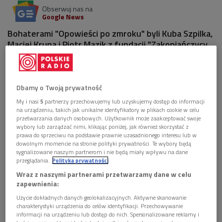
Obserwuj nas na
Google News
Bohaterami "Opowieści po zmroku" byli Kuba Szpilka,
Maciej Krupa i Piotr Mazik z fundacji "Zakopiańczycy.
W poszukiwaniu tożsamości".
1 plik
AUDIO
Dbamy o Twoją prywatność


30'00
My i nasi
5
partnerzy przechowujemy lub uzyskujemy dostęp do informacji
na urządzeniu, takich jak unikalne identyfikatory w plikach cookie w celu
Zakopiańczycy. Zimowa stolica Polski z innej
przetwarzania danych osobowych. Użytkownik może zaakceptować swoje
strony (Opowieści po zmroku/Dwójka)
wybory lub zarządzać nimi, klikając poniżej, jak również skorzystać z
prawa do sprzeciwu na podstawie prawnie uzasadnionego interesu lub w
dowolnym momencie na stronie polityki prywatności. Te wybory będą
sygnalizowane naszym partnerom i nie będą miały wpływu na dane
przeglądania.
Polityka prywatności
Wraz z naszymi partnerami przetwarzamy dane w celu
zapewnienia:
Użycie dokładnych danych geolokalizacyjnych. Aktywne skanowanie
charakterystyki urządzenia do celów identyfikacji. Przechowywanie
informacji na urządzeniu lub dostęp do nich. Spersonalizowane reklamy i