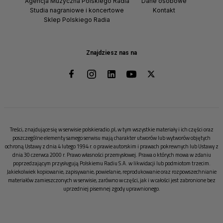
Agencja Muzyczna Polskiego Radia
Dane osobowe
Studia nagraniowe i koncertowe
Kontakt
Sklep Polskiego Radia
Znajdziesz nas na
Treści, znajdujące się w serwisie polskieradio.pl, w tym wszystkie materiały i ich części oraz
poszczególne elementy samego serwisu mają charakter utworów lub wytworów objętych
ochroną Ustawy z dnia 4 lutego 1994 r. o prawie autorskim i prawach pokrewnych lub Ustawy z
dnia 30 czerwca 2000 r. Prawo własności przemysłowej. Prawa o których mowa w zdaniu
poprzedzającym przysługują Polskiemu Radiu S.A. w likwidacji lub podmiotom trzecim.
Jakiekolwiek kopiowanie, zapisywanie, powielanie, reprodukowanie oraz rozpowszechnianie
materiałów zamieszczonych w serwisie, zarówno w części, jak i w całości jest zabronione bez
uprzedniej pisemnej zgody uprawnionego.