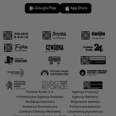
Google Play
App Store
Polskie Radio S.A.
Agencja Promocji
Informacyjna Agencja Radiowa
Agencja Reklamy
Redakcja Katolicka
Regulamin serwisu
Redakcja Ekumeniczna
Polityka prywatności
Centrum Edukacji Medialnej
Ustawienia prywatności