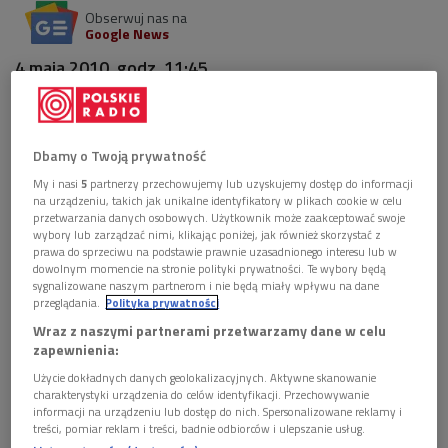
Obserwuj nas na
Google News
4 maja 2010, godz. 11:45
W Głosach z przeszłości, w cyklu "Pierwsze dni wolności"
przypomnimy dziś wspomnienia zmarłego w listopadzie
Dbamy o Twoją prywatność
ubiegłego roku Jana Tyszkiewicza, trzeciego spośród piątki
My i nasi
5
partnerzy przechowujemy lub uzyskujemy dostęp do informacji
dzieci Władysława Tyszkiewicza i Róży z Tarnowskich.
na urządzeniu, takich jak unikalne identyfikatory w plikach cookie w celu
przetwarzania danych osobowych. Użytkownik może zaakceptować swoje
wybory lub zarządzać nimi, klikając poniżej, jak również skorzystać z
Dziennikarz radiowy, kompozytor i pisarz, autor wspomnień
prawa do sprzeciwu na podstawie prawnie uzasadnionego interesu lub w
„Arystokrata bez krawata”, powieści „Kareta asów”, a także
dowolnym momencie na stronie polityki prywatności. Te wybory będą
sygnalizowane naszym partnerom i nie będą miały wpływu na dane
zbioru rozmów z artystami „Gwiazdy i melodie”, niezwykle
przeglądania.
Polityka prywatności
barwna postać, był wieloletnim współpracownikiem
Wraz z naszymi partnerami przetwarzamy dane w celu
Rozgłośni Polskiej Radia Wolna Europa, na antenie której
zapewnienia:
prowadził popularne audycje muzyczne.
Użycie dokładnych danych geolokalizacyjnych. Aktywne skanowanie
charakterystyki urządzenia do celów identyfikacji. Przechowywanie
informacji na urządzeniu lub dostęp do nich. Spersonalizowane reklamy i
Był więźniem obozu koncentracyjnego w Dachau w latach
treści, pomiar reklam i treści, badnie odbiorców i ulepszanie usług.
1944-1945. Tam też zastał go koniec wojny. Po wojnie