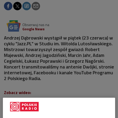
Obserwuj nas na
Google News
Andrzej Dąbrowski wystąpił w piątek (23 czerwca) w
cyklu "Jazz.PL" w Studiu im. Witolda Lutosławskiego.
Mistrzowi towarzyszył zespół gwiazd: Robert
Majewski, Andrzej Jagodziński, Marcin Jahr, Adam
Cegielski, Łukasz Poprawski i Grzegorz Nagórski.
Koncert transmitowaliśmy na antenie Dwójki, stronie
internetowej, Facebooku i kanale YouTube Programu
2 Polskiego Radia.
Zobacz wideo: