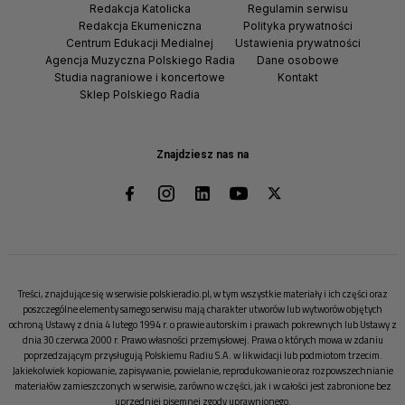
Redakcja Katolicka
Regulamin serwisu
Redakcja Ekumeniczna
Polityka prywatności
Centrum Edukacji Medialnej
Ustawienia prywatności
Agencja Muzyczna Polskiego Radia
Dane osobowe
Studia nagraniowe i koncertowe
Kontakt
Sklep Polskiego Radia
Znajdziesz nas na
Treści, znajdujące się w serwisie polskieradio.pl, w tym wszystkie materiały i ich części oraz
poszczególne elementy samego serwisu mają charakter utworów lub wytworów objętych
ochroną Ustawy z dnia 4 lutego 1994 r. o prawie autorskim i prawach pokrewnych lub Ustawy z
dnia 30 czerwca 2000 r. Prawo własności przemysłowej. Prawa o których mowa w zdaniu
poprzedzającym przysługują Polskiemu Radiu S.A. w likwidacji lub podmiotom trzecim.
Jakiekolwiek kopiowanie, zapisywanie, powielanie, reprodukowanie oraz rozpowszechnianie
materiałów zamieszczonych w serwisie, zarówno w części, jak i w całości jest zabronione bez
uprzedniej pisemnej zgody uprawnionego.