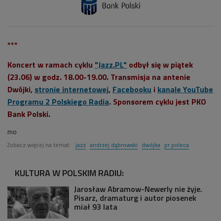
***
Koncert w ramach cyklu
"Jazz.PL"
odbył się w piątek
(23.06) w godz. 18.00-19.00. Transmisja na antenie
Dwójki,
stronie internetowej
,
Facebooku
i
kanale YouTube
Programu 2 Polskiego Radia
. Sponsorem cyklu jest PKO
Bank Polski.
mo
Zobacz więcej na temat:
jazz
andrzej dąbrowski
dwójka
pr poleca
KULTURA W POLSKIM RADIU:
Jarosław Abramow-Newerly nie żyje.
Pisarz, dramaturg i autor piosenek
miał 93 lata