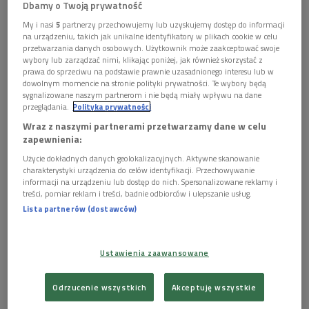
Dbamy o Twoją prywatność
My i nasi
5
partnerzy przechowujemy lub uzyskujemy dostęp do informacji
na urządzeniu, takich jak unikalne identyfikatory w plikach cookie w celu
przetwarzania danych osobowych. Użytkownik może zaakceptować swoje
wybory lub zarządzać nimi, klikając poniżej, jak również skorzystać z
prawa do sprzeciwu na podstawie prawnie uzasadnionego interesu lub w
dowolnym momencie na stronie polityki prywatności. Te wybory będą
sygnalizowane naszym partnerom i nie będą miały wpływu na dane
przeglądania.
Polityka prywatności
Wraz z naszymi partnerami przetwarzamy dane w celu
zapewnienia:
Użycie dokładnych danych geolokalizacyjnych. Aktywne skanowanie
[You Tube Dwójki]
charakterystyki urządzenia do celów identyfikacji. Przechowywanie
informacji na urządzeniu lub dostęp do nich. Spersonalizowane reklamy i
Koncert Andrzeja Dąbrowskiego na zakończenie sezonu
treści, pomiar reklam i treści, badnie odbiorców i ulepszanie usług.
"Jazz.PL"
Lista partnerów (dostawców)
Andrzej Dąbrowski
wystąpi z zespołem w piątek 23 czerwca
o 18.00
w S
tudiu im. Witolda Lutosławskiego
.
To będzie
Ustawienia zaawansowane
mocny akcent na zakończenie sezonu zimowo-
wiosennego
cyklu "Jazz.PL"
(bez obawy, do koncertów
Odrzucenie wszystkich
Akceptuję wszystkie
powrócimy już we wrześniu).