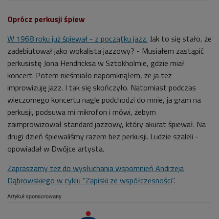
Oprócz perkusji śpiew
W 1968 roku już śpiewał - z początku jazz.
Jak to się stało, że
zadebiutował jako wokalista jazzowy? - Musiałem zastąpić
perkusistę Jona Hendricksa w Sztokholmie, gdzie miał
koncert. Potem nieśmiało napomknąłem, że ja też
improwizuję jazz. I tak się skończyło. Natomiast podczas
wieczornego koncertu nagle podchodzi do mnie, ja gram na
perkusji, podsuwa mi mikrofon i mówi, żebym
zaimprowizował standard jazzowy, który akurat śpiewał. Na
drugi dzień śpiewaliśmy razem bez perkusji. Ludzie szaleli -
opowiadał w Dwójce artysta.
Zapraszamy też do wysłuchania wspomnień Andrzeja
Dąbrowskiego w cyklu "Zapiski ze współczesności"
.