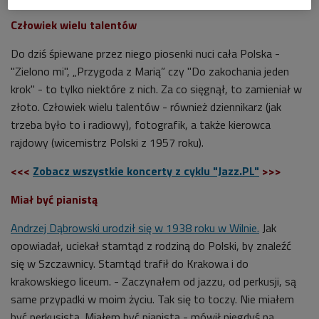
Człowiek wielu talentów
Do dziś śpiewane przez niego piosenki nuci cała Polska -
"Zielono mi", „Przygoda z Marią” czy "Do zakochania jeden
krok" - to tylko niektóre z nich. Za co sięgnął, to zamieniał w
złoto. Człowiek wielu talentów - również dziennikarz (jak
trzeba było to i radiowy), fotografik, a także kierowca
rajdowy (wicemistrz Polski z 1957 roku).
<<<
Zobacz wszystkie koncerty z cyklu "Jazz.PL"
>>>
Miał być pianistą
Andrzej Dąbrowski urodził się w 1938 roku w Wilnie.
Jak
opowiadał, uciekał stamtąd z rodziną do Polski, by znaleźć
się w Szczawnicy. Stamtąd trafił do Krakowa i do
krakowskiego liceum.
- Zaczynałem od jazzu, od perkusji, są
same przypadki w moim życiu. Tak się to toczy. Nie miałem
być perkusistą. Miałem być pianistą - mówił niegdyś na