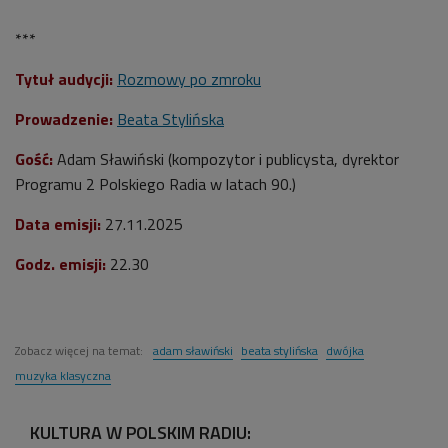
***
Tytuł audycji:
Rozmowy po zmroku
Prowadzenie:
Beata Stylińska
Gość:
Adam Sławiński (
kompozytor i publicysta, dyrektor
Programu 2 Polskiego Radia w latach 90.)
Data emisji:
27.11.2025
Godz. emisji:
22.30
Zobacz więcej na temat:
adam sławiński
beata stylińska
dwójka
muzyka klasyczna
KULTURA W POLSKIM RADIU: