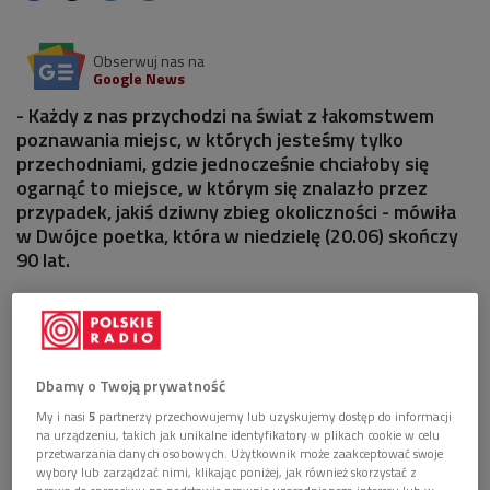
Obserwuj nas na
Google News
- Każdy z nas przychodzi na świat z łakomstwem
poznawania miejsc, w których jesteśmy tylko
przechodniami, gdzie jednocześnie chciałoby się
ogarnąć to miejsce, w którym się znalazło przez
przypadek, jakiś dziwny zbieg okoliczności - mówiła
w Dwójce poetka, która w niedzielę (20.06) skończy
90 lat.
Dbamy o Twoją prywatność
My i nasi
5
partnerzy przechowujemy lub uzyskujemy dostęp do informacji
na urządzeniu, takich jak unikalne identyfikatory w plikach cookie w celu
przetwarzania danych osobowych. Użytkownik może zaakceptować swoje
wybory lub zarządzać nimi, klikając poniżej, jak również skorzystać z
prawa do sprzeciwu na podstawie prawnie uzasadnionego interesu lub w