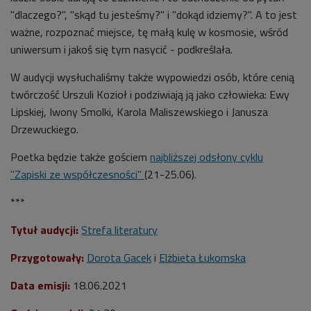
"dlaczego?", "skąd tu jesteśmy?" i "dokąd idziemy?". A to jest
ważne, rozpoznać miejsce, tę małą kulę w kosmosie, wśród
uniwersum i jakoś się tym nasycić - podkreślała.
W audycji wysłuchaliśmy także wypowiedzi osób, które cenią
twórczość Urszuli Kozioł i podziwiają ją jako człowieka: Ewy
Lipskiej, Iwony Smolki, Karola Maliszewskiego i Janusza
Drzewuckiego.
Poetka będzie także gościem
najbliższej odsłony cyklu
"Zapiski ze współczesności"
(21-25.06).
***
Tytuł audycji:
Strefa literatury
Przygotowały:
Dorota Gacek
i
Elżbieta Łukomska
Data emisji:
18.06
.2021