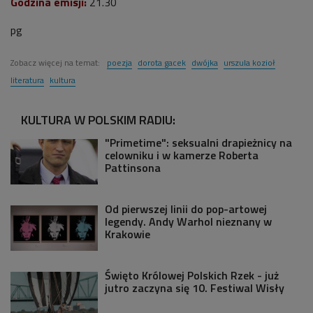
Godzina emisji:
21.30
pg
Zobacz więcej na temat:
poezja
dorota gacek
dwójka
urszula kozioł
literatura
kultura
KULTURA W POLSKIM RADIU:
"Primetime": seksualni drapieżnicy na
celowniku i w kamerze Roberta
Pattinsona
Od pierwszej linii do pop-artowej
legendy. Andy Warhol nieznany w
Krakowie
Święto Królowej Polskich Rzek - już
jutro zaczyna się 10. Festiwal Wisły