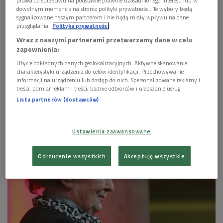
dowolnym momencie na stronie polityki prywatności. Te wybory będą
sygnalizowane naszym partnerom i nie będą miały wpływu na dane
przeglądania.
Polityka prywatności
Wraz z naszymi partnerami przetwarzamy dane w celu
Urszula Kozioł
Foto: Roman Koszowski/Gość Niedzielny/Forum
zapewnienia:
Użycie dokładnych danych geolokalizacyjnych. Aktywne skanowanie
POSŁUCHAJ
charakterystyki urządzenia do celów identyfikacji. Przechowywanie
informacji na urządzeniu lub dostęp do nich. Spersonalizowane reklamy i
"Dzielić się słowami". Jubileusz 90-lecia urodzin Urszuli
treści, pomiar reklam i treści, badnie odbiorców i ulepszanie usług.
Kozioł (Strefa literatury/Dwójka)
Lista partnerów (dostawców)
22:04
Ustawienia zaawansowane
Odrzucenie wszystkich
Akceptuję wszystkie