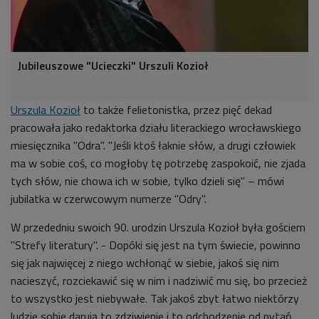
Jubileuszowe "Ucieczki" Urszuli Kozioł
Urszula Kozioł
to także felietonistka, przez pięć dekad
pracowała jako redaktorka działu literackiego wrocławskiego
miesięcznika "Odra".
"Jeśli ktoś łaknie słów, a drugi człowiek
ma w sobie coś, co mogłoby tę potrzebę zaspokoić, nie zjada
tych słów, nie chowa ich w sobie, tylko dzieli się" – mówi
jubilatka w czerwcowym numerze "Odry".
W przededniu swoich 90. urodzin Urszula Kozioł była gościem
"Strefy literatury". - Dopóki się jest na tym świecie, powinno
się jak najwięcej z niego wchłonąć w siebie, jakoś się nim
nacieszyć, rozciekawić się w nim i nadziwić mu się, bo przecież
to wszystko
jest
niebywałe. Tak jakoś zbyt łatwo niektórzy
ludzie sobie darują to zdziwienie i to odchodzenie od pytań