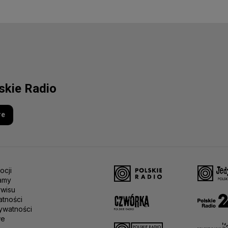
lskie Radio
re
ocji
amy
rwisu
atności
ywatności
we