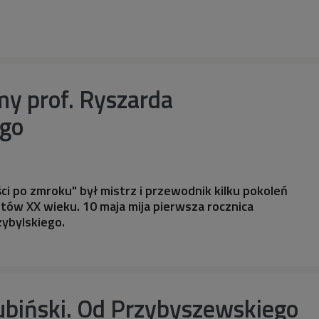
 prof. Ryszarda
ego
 po zmroku" był mistrz i przewodnik kilku pokoleń
istów XX wieku. 10 maja mija pierwsza rocznica
zybylskiego.
biński. Od Przybyszewskiego