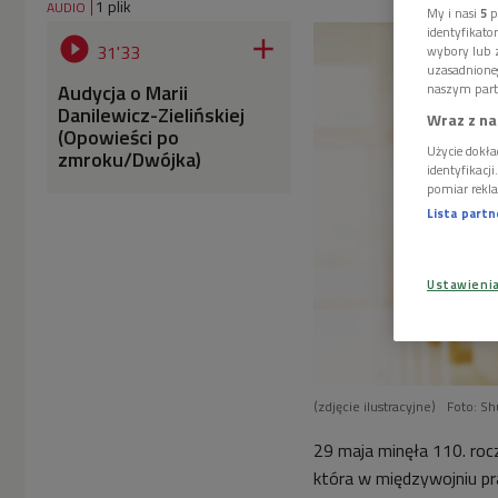
1 plik
AUDIO
My i nasi
5
p
identyfikat


31'33
wybory lub z
uzasadnione
Audycja o Marii
naszym part
Danilewicz-Zielińskiej
Wraz z na
(Opowieści po
Użycie dokła
zmroku/Dwójka)
identyfikacj
pomiar rekla
Lista part
Ustawieni
(zdjęcie ilustracyjne)
Foto: Sh
29 maja minęła 110. rocz
która w międzywojniu pr