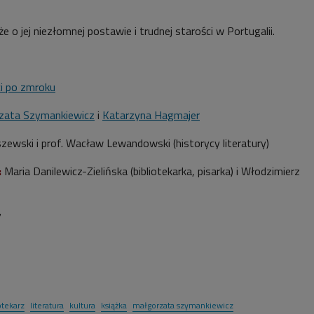
e o jej niezłomnej postawie i trudnej starości w Portugalii.
i po zmroku
zata Szymankiewicz
i
Katarzyna Hagmajer
szewski i prof. Wacław Lewandowski (historycy literatury)
:
Maria Danilewicz-Zielińska (bibliotekarka, pisarka) i Włodzimierz
7
otekarz
literatura
kultura
książka
małgorzata szymankiewicz