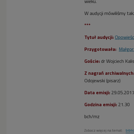
wieku.
W audycji mówiliśmy takż
***
Tytuł audycji:
Opowieśc
Przygotowała:
Małgor
Goście:
dr Wojciech Kali
Z nagrań archiwalnych
Odojewski (pisarz)
Data emisji:
29.05.201
Godzina emisji:
21.30
bch/mz
Zobacz więcej na temat:
bibli