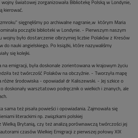
 II wojny światowej zorganizowała Bibliotekę Polską w Londynie,
ią kierować.
 zmroku" sięgnęliśmy po archiwalne nagranie,w którym Maria
pominała początki biblioteki w Londynie. - Pierwszym naszym
 wojny było dostarczenie olbrzymiej liczbie Polaków z Kresów
 do nauki angielskiego. Po książki, które nazywaliśmy
ały się kolejki.
 na emigracji, była doskonale zorientowana w krajowym życiu
ledziła też twórczość Polaków na obczyźnie. - Tworzyła mapę
ała różne środowiska - opowiadał dr Kaliszewski. - Jej szkice o
 to doskonały warsztatowo podręcznik o wielkich i znanych, ale
ach.
ka sama też pisała powieści i opowiadania. Zajmowała się
niami literackimi np. związkami polskiej
z Wielką Brytanią, czy też analizą porównawczą twórczości jej
z autorami czasów Wielkiej Emigracji z pierwszej połowy XIX