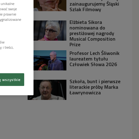
zainaugurujemy Śląski
 unikalne
Szlak Filmowy
tować swoje
wie prawnie
sygnalizowane
Elżbieta Sikora
nominowana do
prestiżowej nagrody
Musical Composition
lów
Prize
i treści,
Profesor Lech Śliwonik
laureatem tytułu
Człowiek Słowa 2026
ę wszystkie
Szkoła, bunt i pierwsze
literackie próby Marka
Ławrynowicza