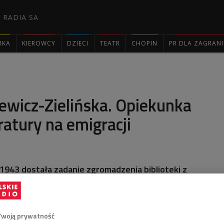
 RADIA SA
RKA
KIEROWCY
DZIECI
TEATR
CHOPIN
PR DLA ZAGRAN

ewicz-Zielińska. Opiekunka
eratury na emigracji
1943 dostała zadanie zgromadzenia biblioteki z
kich poloniców. Dla Radia Wolna Europa zrecenzowała
ydawniczych z kraju - opowiadał w Dwójce o
rce, ale też pisarce i badaczce polskiej literatury dr
.
Twoją prywatność