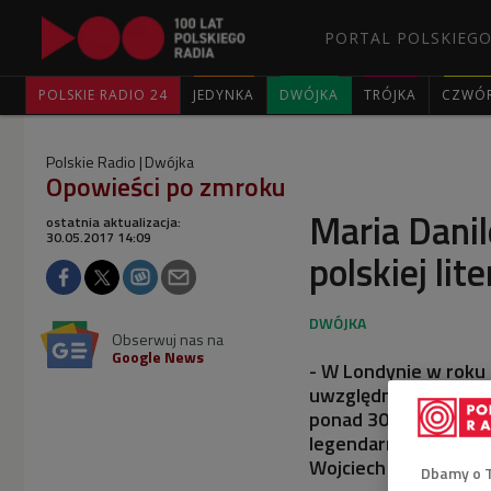
PORTAL POLSKIEGO
POLSKIE RADIO 24
JEDYNKA
DWÓJKA
TRÓJKA
CZWÓ
Polskie Radio
Dwójka
Opowieści po zmroku
Maria Danil
ostatnia aktualizacja:
30.05.2017 14:09
polskiej lit
Obserwuj nas na
Google News
- W Londynie w roku 
uwzględnieniem rzad
ponad 300 nowości w
legendarnej biblioteka
Wojciech Kaliszewski
Dbamy o 