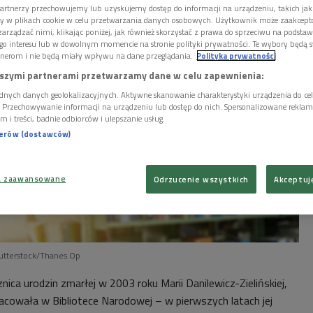
artnerzy przechowujemy lub uzyskujemy dostęp do informacji na urządzeniu, takich jak
ory w plikach cookie w celu przetwarzania danych osobowych. Użytkownik może zaakcep
arządzać nimi, klikając poniżej, jak również skorzystać z prawa do sprzeciwu na podsta
go interesu lub w dowolnym momencie na stronie polityki prywatności. Te wybory będą 
nerom i nie będą miały wpływu na dane przeglądania.
Polityka prywatności
szymi partnerami przetwarzamy dane w celu zapewnienia:
dnych danych geolokalizacyjnych. Aktywne skanowanie charakterystyki urządzenia do ce
i. Przechowywanie informacji na urządzeniu lub dostęp do nich. Spersonalizowane reklamy 
m i treści, badnie odbiorców i ulepszanie usług.
nerów (dostawców)
a zaawansowane
Odrzucenie wszystkich
Akceptuj
utterstock/Thanes.Op
nica urodzin zmarłej w 2003 roku Marii Danilewicz-Zielińskiej,
acowała w Bibliotece Narodowej – w pierwszych latach jej