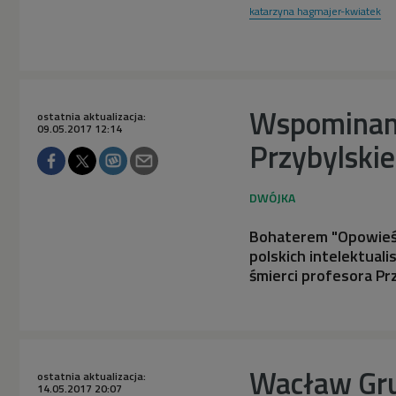
katarzyna hagmajer-kwiatek
Wspominamy
ostatnia aktualizacja:
09.05.2017 12:14
Przybylski
Bohaterem "Opowieści
polskich intelektual
śmierci profesora Pr
Wacław Gru
ostatnia aktualizacja:
14.05.2017 20:07