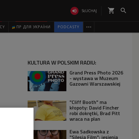
shopping_cart


SŁUCHAJ

ICY
ПР ДЛЯ УКРАЇНИ
PODCASTY
KULTURA W POLSKIM RADIU:
Grand Press Photo 2026
- wystawa w Muzeum
Gazowni Warszawskiej
"Cliff Booth" ma
kłopoty: David Fincher
robi dokrętki, Brad Pitt
wraca na plan
Ewa Sadkowska z
"Silesia Film": jesienią