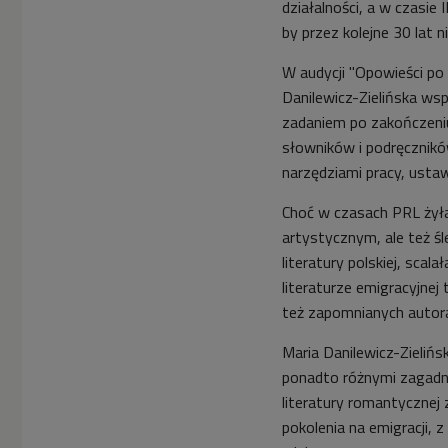
działalności, a w czasie
by przez kolejne 30 lat n
W audycji "Opowieści po
Danilewicz-Zielińska ws
zadaniem po zakończeniu
słowników i podręczników
narzędziami pracy, ustawi
Choć w czasach PRL żyła
artystycznym, ale też ś
literatury polskiej, scal
literaturze emigracyjnej
też zapomnianych autor
Maria Danilewicz-Zielińs
ponadto różnymi zagadnie
literatury romantycznej 
pokolenia na emigracji, 