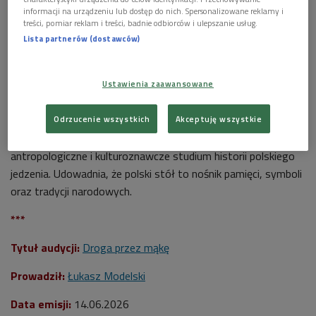
informacji na urządzeniu lub dostęp do nich. Spersonalizowane reklamy i
treści, pomiar reklam i treści, badnie odbiorców i ulepszanie usług.
Lista partnerów (dostawców)
Najnowsza książka dr Magdaleny Tomaszewskiej-Bolałek stanowi
antropologiczne i kulturoznawcze studium historii polskiego jedzenia.
Foto:
Shutterstock
Ustawienia zaawansowane
>>>
Posłuchaj audycji "Droga przez mąkę"
Odrzucenie wszystkich
Akceptuję wszystkie
Książka
dr Magdaleny Tomaszewskiej-Bolałek
stanowi
antropologiczne i kulturoznawcze studium historii polskiego
jedzenia. Udowadnia, że polski stół to nośnik pamięci, symboli
oraz tradycji narodowych.
***
Tytuł audycji:
Droga przez mąkę
Prowadził:
Łukasz Modelski
Data emisji:
14.06
.2026