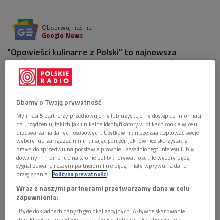
Obserwuj nas na
Google News
"Opowieści kulinarne z Polski" to najnowsza
książka dr Magdaleny Tomaszewskiej-Bolałek.
Autorka jest badaczką kultury kulinarnej i
kierowniczką Food Studies na Uniwersytecie SWPS
w Warszawie.
Dbamy o Twoją prywatność
My i nasi
5
partnerzy przechowujemy lub uzyskujemy dostęp do informacji
na urządzeniu, takich jak unikalne identyfikatory w plikach cookie w celu
przetwarzania danych osobowych. Użytkownik może zaakceptować swoje
wybory lub zarządzać nimi, klikając poniżej, jak również skorzystać z
prawa do sprzeciwu na podstawie prawnie uzasadnionego interesu lub w
dowolnym momencie na stronie polityki prywatności. Te wybory będą
sygnalizowane naszym partnerom i nie będą miały wpływu na dane
przeglądania.
Polityka prywatności
Wraz z naszymi partnerami przetwarzamy dane w celu
zapewnienia:
Użycie dokładnych danych geolokalizacyjnych. Aktywne skanowanie
charakterystyki urządzenia do celów identyfikacji. Przechowywanie