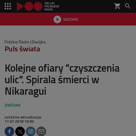
shopping_cart


SŁUCHAJ

Polskie Radio
Dwójka
Puls świata
Kolejne ofiary "czyszczenia
ulic". Spirala śmierci w
Nikaragui
ostatnia aktualizacja:
17.07.2018 10:00