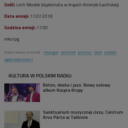
Gość:
Lech Miodek (dyplomata w krajach Ameryki Łacińskiej)
Data emisji:
17
.07.2018
Godzina emisji:
17.00
mko/pg
Zobacz więcej na temat:
nikaragua
zamieszki
przemoc
świat
polityka
agata kasprolewicz
KULTURA W POLSKIM RADIU:
Beton, deska i jazz. Nowy solowy
album Kacpra Krupy
Sanktuarium muzycznej ciszy. Centrum
Arvo Pärta w Tallinnie