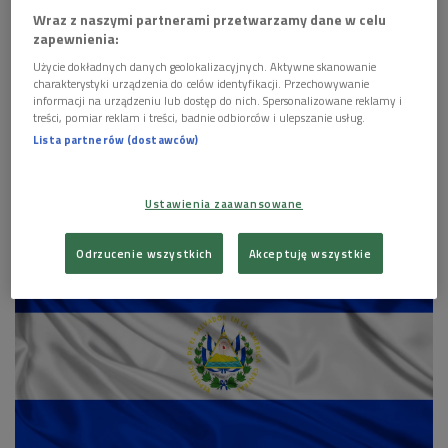
Wraz z naszymi partnerami przetwarzamy dane w celu
zapewnienia:
Użycie dokładnych danych geolokalizacyjnych. Aktywne skanowanie
charakterystyki urządzenia do celów identyfikacji. Przechowywanie
informacji na urządzeniu lub dostęp do nich. Spersonalizowane reklamy i
treści, pomiar reklam i treści, badnie odbiorców i ulepszanie usług.
Lista partnerów (dostawców)
Nikaragua. 90 dni protestów i 300 ofiar brutalnych represji
Foto:
PAP/EPA/Jorge Torres
Ustawienia zaawansowane
Odrzucenie wszystkich
Akceptuję wszystkie