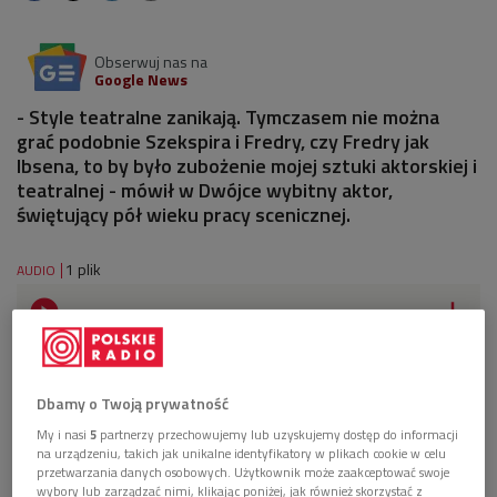
Obserwuj nas na
Google News
- Style teatralne zanikają. Tymczasem nie można
grać podobnie Szekspira i Fredry, czy Fredry jak
Ibsena, to by było zubożenie mojej sztuki aktorskiej i
teatralnej - mówił w Dwójce wybitny aktor,
świętujący pół wieku pracy scenicznej.
1 plik
AUDIO


28'08
Andrzej Seweryn o 50-leciu scenicznej działalności
(O wszystkim z kulturą/Dwójka)
Dbamy o Twoją prywatność
My i nasi
5
partnerzy przechowujemy lub uzyskujemy dostęp do informacji
na urządzeniu, takich jak unikalne identyfikatory w plikach cookie w celu
przetwarzania danych osobowych. Użytkownik może zaakceptować swoje
wybory lub zarządzać nimi, klikając poniżej, jak również skorzystać z