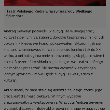
Teatr Polskiego Radia wręczył nagrody Wielkiego
Splendora
Andrzej Seweryn podkreślił w audycji, że w swojej pracy
korzysta pełnymi garściami z dorobku teatralnego minionych
pokoleń. - Kiedyś we Francji pokazywałem aktorom, jak się
kłaniano w średniowieczu, w renesansie, baroku i tak do XX
wieku, a oni patrzyli na mnie nie rozumiejąc, skąd ja to wiem i
po co. A przecież to składa się na bogactwo teatru, którego
nie można upraszczać. Nie można wyrażać wszystkiego
jednym językiem - mówił gość audycji "O wszystkim z
kulturą".
Aktor dodał, że sam stale się dokształca, dzięki czemu jego
praca jest dla niego ciekawa. W innym wypadku
zrezygnowałby z występowania. W audycji Andrzej Seweryn
wyjaśnił, dlaczego młody aktor powinien najpierw nauczyć się