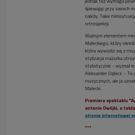
jednak też wymaga pewne
śpiewając przy swoich mi
należy. Takie minisytuac
retrospekcji.
Ważnym elementem minim
Małeckiego, który określ
która wywodzi się z muz
stylizacja mazurka utr
stylistycznie - wyznał
Aleksander Dębicz. - To 
muzycznych, ale ja uznałe
Małecki.
Premiera spektaklu "Ap
antenie Dwójki, a takż
stronie internetowej st
***