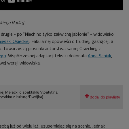
skiego Radia]
 drugie - po "Niech no tylko zakwitną jabłonie" - widowisko
ieszki Osieckiej
. Fabularnej opowieści o trudnej, gasnącej, a
ci towarzyszą piosenki autorstwa samej Osieckiej, z
ego
. Współczesnej adaptacji tekstu dokonała
Anna Seniuk
,
owej wersji widowiska.
iej Małecki o spektaklu "Apetyt na
ystkim z kulturą/Dwójka)
obą już od wielu lat, uzupełniając się na scenie. Jednak