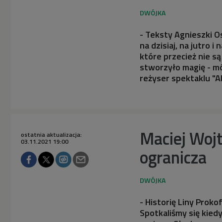
- Teksty Agnieszki Os
na dzisiaj, na jutro i
które przecież nie s
stworzyło magię - mó
reżyser spektaklu "A
Maciej Wojt
ostatnia aktualizacja:
03.11.2021 19:00
ogranicza
- Historię Liny Proko
Spotkaliśmy się kiedy