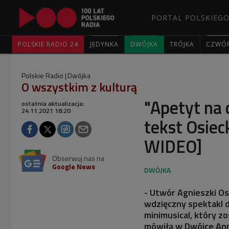
PORTAL POLSKIEGO
POLSKIE RADIO 24
JEDYNKA
DWÓJKA
TRÓJKA
CZWÓ
Polskie Radio
Dwójka
O wszystkim z kulturą
"Apetyt na 
ostatnia aktualizacja:
24.11.2021 18:20
tekst Osiec
WIDEO]
Obserwuj nas na
Google News
- Utwór Agnieszki Os
wdzięczny spektakl 
minimusical, który z
mówiła w Dwójce Anna