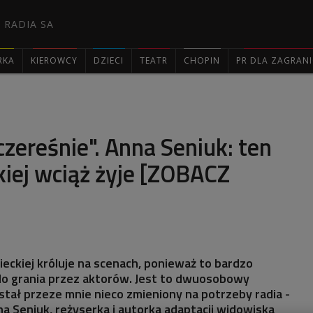
 RADIA SA
RKA
KIEROWCY
DZIECI
TEATR
CHOPIN
PR DLA ZAGRAN

czereśnie". Anna Seniuk: ten
kiej wciąż żyje [ZOBACZ
ieckiej króluje na scenach, ponieważ to bardzo
do grania przez aktorów. Jest to dwuosobowy
ostał przeze mnie nieco zmieniony na potrzeby radia -
 Seniuk, reżyserka i autorka adaptacji widowiska