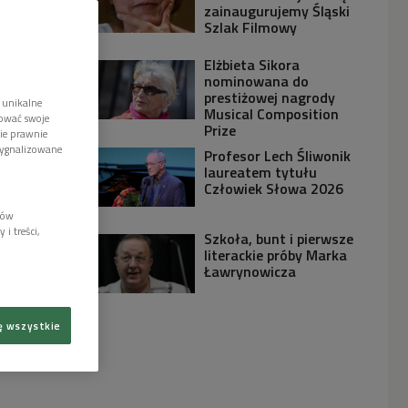
zainaugurujemy Śląski
Szlak Filmowy
Elżbieta Sikora
nominowana do
prestiżowej nagrody
 unikalne
Musical Composition
tować swoje
Prize
wie prawnie
sygnalizowane
Profesor Lech Śliwonik
laureatem tytułu
Człowiek Słowa 2026
lów
i treści,
Szkoła, bunt i pierwsze
literackie próby Marka
Ławrynowicza
ę wszystkie