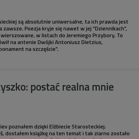
ieckiej są absolutnie uniwersalne, ta ich prawda jest
 na zawsze. Poezja kryje się nawet w jej "Dziennikach",
ą wierszowane, w listach do Jeremiego Przybory. To
wił na antenie Dwójki Antoniusz Dietzius,
bonament na szczęście".
yszko: postać realna mnie
fiev poznałem dzięki Elżbiecie Starosteckiej.
ś, dostałem książkę na ten temat i tak ziarno zostało