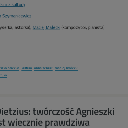
kim z kulturą
a Szymankiewicz
yserka, aktorka),
Maciej Małecki
(kompozytor, pianista)
1
szka osiecka
kultura
anna seniuk
maciej małecki
ójka
ietzius: twórczość Agnieszki
est wiecznie prawdziwa