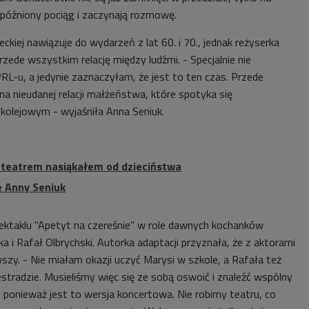
 spóźniony pociąg i zaczynają rozmowę.
ckiej nawiązuje do wydarzeń z lat 60. i 70., jednak reżyserka
zede wszystkim relację między ludźmi. - Specjalnie nie
L-u, a jedynie zaznaczyłam, że jest to ten czas. Przede
a nieudanej relacji małżeństwa, które spotyka się
kolejowym - wyjaśniła Anna Seniuk.
 teatrem nasiąkałem od dzieciństwa
e Anny Seniuk
ektaklu "Apetyt na czereśnie" w role dawnych kochanków
ka
i Rafał Olbrychski. Autorka adaptacji
przyznała, że z aktorami
wszy. - Nie miałam okazji uczyć Marysi w szkole, a Rafała też
stradzie. Musieliśmy więc się ze sobą oswoić i znaleźć wspólny
e, ponieważ jest to wersja koncertowa. Nie robimy teatru, co