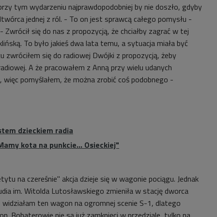
y przy tym wydarzeniu najprawdopodobniej by nie doszło, gdyby
twórca jednej z ról. - To on jest sprawcą całego pomysłu -
- Zwrócił się do nas z propozycją, że chciałby zagrać w tej
lińską. To było jakieś dwa lata temu, a sytuacja miała być
cu zwróciłem się do radiowej Dwójki z propozycją, żeby
 radiowej. A że pracowałem z Anną przy wielu udanych
h, więc pomyślałem, że można zrobić coś podobnego -
estem dzieckiem radia
Mamy kota na punkcie... Osieckiej"
etytu na czereśnie" akcja dzieje się w wagonie pociągu. Jednak
udia im. Witolda Lutosławskiego zmieniła w stację dworca
o widziałam ten wagon na ogromnej scenie S-1, dlatego
on. Bohaterowie nie są już zamknięci w przedziale, tylko na