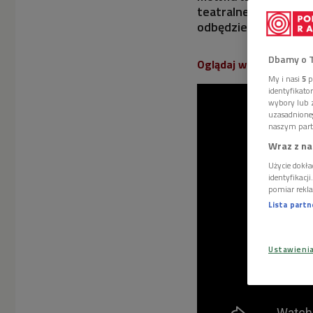
teatralnego Agnieszk
odbędzie się w najbli
Dbamy o 
Oglądaj wideo:
My i nasi
5
p
identyfikat
wybory lub z
uzasadnione
naszym part
Wraz z na
Użycie dokła
identyfikacj
pomiar rekla
Lista part
Ustawieni