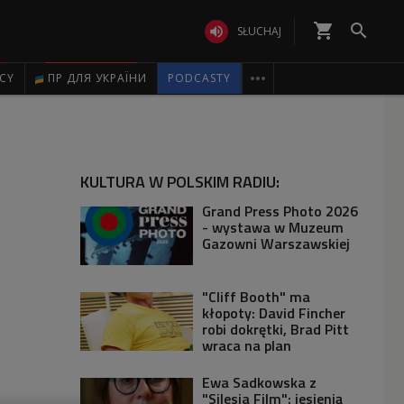
shopping_cart


SŁUCHAJ

ICY
ПР ДЛЯ УКРАЇНИ
PODCASTY
KULTURA W POLSKIM RADIU:
Grand Press Photo 2026
- wystawa w Muzeum
Gazowni Warszawskiej
"Cliff Booth" ma
kłopoty: David Fincher
robi dokrętki, Brad Pitt
wraca na plan
Ewa Sadkowska z
"Silesia Film": jesienią