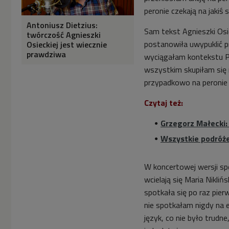
peronie czekają na jakiś
Antoniusz Dietzius:
Sam tekst Agnieszki Osie
twórczość Agnieszki
postanowiła uwypuklić pr
Osieckiej jest wiecznie
prawdziwa
wyciągałam kontekstu PR
wszystkim skupiłam się n
przypadkowo na peronie 
Czytaj też:
Grzegorz Małecki:
Wszystkie podróż
W koncertowej wersji sp
wcielają się
Maria Niklińs
spotkała się po raz pier
nie spotkałam nigdy na e
język, co nie było trudn