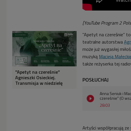
[YouTube Program 2 Pol
"Apetyt na czereśnie" to
teatralne autorstwa
Agn
może już wygasłej miłoś
muzyką
Macieja Małecki
także reżyserka tej radi
"Apetyt na czereśnie"
Agnieszki Osieckiej.
POSŁUCHAJ
Transmisja w niedzielę
Anna Seniuk i Mac
czereśnie" (O wsz
28:03
Artyści współpracują ze s