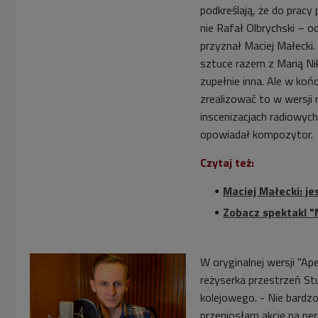
podkreślają, że do prac
nie Rafał Olbrychski
–
od
przyznał Maciej Małecki. 
sztuce razem z Marią Nik
zupełnie inna. Ale w koń
zrealizować to w wersji
inscenizacjach radiowyc
opowiadał kompozytor.
Czytaj też:
Maciej Małecki: j
Zobacz spektakl "
W oryginalnej wersji "Ap
reżyserka przestrzeń St
kolejowego. - Nie bardz
przeniosłam akcję na per