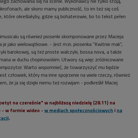
go zachowania się na scenie. Wykonawcy nie tylko stoją,
krofonach, ale skoro mamy publiczność, to im też się coś
je, które określałyby, gdzie są bohaterowie, bo to tekst pełen
usicalu są również piosenki skomponowane przez Macieja
a je jako wielowątkowe. - Jest m.in. piosenka "Kwitnie mak",
yki barokowej, są też proste walczyki, bossa nova, a także
zymana w duchu chopinowskim. Utwory są więc zróżnicowane
 kompozytor. Warto wspomnieć, że towarzyszyć mu będzie
jest człowiek, który ma inne spojrzenie na wiele rzeczy, również
m, że ja się dzięki niemu też rozwijam - podkreślił Maciej
etyt na czereśnie" w najbliższą niedzielę (28.11) na
e - w formie wideo -
w mediach społecznościowych
i
na
acji
.