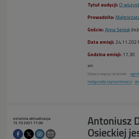
Tytuł audycji:
O wszyst
Prowadziła:
Małgorzat
Goście:
Anna Seniuk
(reż
Data emisji:
24.11.202
Godzina emisji:
17.30
am
Zobacz więcej na temat:
agnie
małgorzata szymankiewicz
dw
Antoniusz D
ostatnia aktualizacja:
15.10.2021 17:00
Osieckiej j