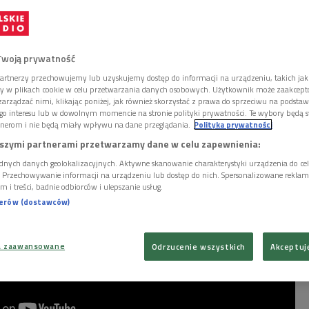
i Osieckiej "Apetyt na czereśnie", którego premiera
ższą niedzielę (28.11) w Dwójce.
Twoją prywatność
artnerzy przechowujemy lub uzyskujemy dostęp do informacji na urządzeniu, takich jak
ory w plikach cookie w celu przetwarzania danych osobowych. Użytkownik może zaakcep
arządzać nimi, klikając poniżej, jak również skorzystać z prawa do sprzeciwu na podsta
go interesu lub w dowolnym momencie na stronie polityki prywatności. Te wybory będą 
nerom i nie będą miały wpływu na dane przeglądania.
Polityka prywatności
szymi partnerami przetwarzamy dane w celu zapewnienia:
dnych danych geolokalizacyjnych. Aktywne skanowanie charakterystyki urządzenia do ce
i. Przechowywanie informacji na urządzeniu lub dostęp do nich. Spersonalizowane reklamy 
m i treści, badnie odbiorców i ulepszanie usług.
nerów (dostawców)
a zaawansowane
Odrzucenie wszystkich
Akceptuj