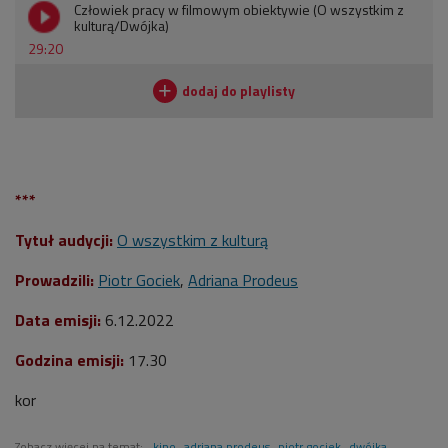
Człowiek pracy w filmowym obiektywie (O wszystkim z
kulturą/Dwójka)
29:20
***
Tytuł audycji:
O wszystkim z kulturą
Prowadzili:
Piotr Gociek
,
Adriana Prodeus
Data emisji:
6.12.2022
Godzina emisji:
17.30
kor
Zobacz więcej na temat:
kino
adriana prodeus
piotr gociek
dwójka