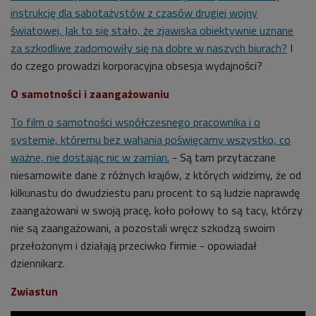
instrukcję dla sabotażystów z czasów drugiej wojny
światowej. Jak to się stało, że zjawiska obiektywnie uznane
za szkodliwe zadomowiły się na dobre w naszych biurach?
I
do czego prowadzi korporacyjna obsesja wydajności?
O samotności i zaangażowaniu
To film o samotności współczesnego pracownika i o
systemie, któremu bez wahania poświęcamy wszystko, co
ważne, nie dostając nic w zamian.
- Są tam przytaczane
niesamowite dane z różnych krajów, z których widzimy, że od
kilkunastu do dwudziestu paru procent to są ludzie naprawdę
zaangażowani w swoją pracę, koło połowy to są tacy, którzy
nie są zaangażowani, a pozostali wręcz szkodzą swoim
przełożonym i działają przeciwko firmie - opowiadał
dziennikarz.
Zwiastun