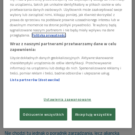
na urządzeniu, takich jak unikalne identyfikatory w plikach cookie w celu
Jak przedstawiany jest współczesny człowiek pracy w kinie?
przetwarzania danych osobowych. Użytkownik może zaakceptować swoje
wybory lub zarządzać nimi, klikając poniżej, jak również skorzystać z
Kto nam odebrał przyjemność z pracy i co o tym mówi kino?
prawa do sprzeciwu na podstawie prawnie uzasadnionego interesu lub w
Zastanawiali się Adriana Prodeus i Piotr Gociek.
dowolnym momencie na stronie polityki prywatności. Te wybory będą
sygnalizowane naszym partnerom i nie będą miały wpływu na dane
przeglądania.
Polityka prywatności
Jednym z filmów, który dziennikarze wzięli na warsztat, był
obraz zatytułowany "Zadowolony pracownik albo kto nam
Wraz z naszymi partnerami przetwarzamy dane w celu
zapewnienia:
ukradł pracę dla przyjemności" w reżyserii
Johna Webstera. -
Użycie dokładnych danych geolokalizacyjnych. Aktywne skanowanie
Składanka pieniędzy fińskich, angielskich i koreańskich
charakterystyki urządzenia do celów identyfikacji. Przechowywanie
pozwoliła mu na nakręcenie dokumentu, który trafia do nas w
informacji na urządzeniu lub dostęp do nich. Spersonalizowane reklamy i
ramach 22. Festiwalu Watch Docs - mówił Piotr Gociek.
treści, pomiar reklam i treści, badnie odbiorców i ulepszanie usług.
Lista partnerów (dostawców)
Absurdy kultury pracy
To filmowa opowieść o absurdach współczesnej kultury pracy.
Ustawienia zaawansowane
Brak decyzyjności, niezrozumiała struktura, niekończące się
spotkania, biurokracja i ciągłe ASAP-y. Okazuje się, że
Odrzucenie wszystkich
Akceptuję wszystkie
elementy naszej codziennej pracy zostały już dawno opisane.
Nie chodzi tu jednak o poradnik zarządzania, lecz aliancką