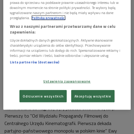
prawa do sprzeciwu na podstawie prawnie uzasadnionego interesu lub w
dowolnym momencie na stronie polityki prywatności. Te wybory będą
sygnalizowane naszym partnerom i nie będą miały wpływu na dane
przeglądania.
Polityka prywatności
Nagrodę im. Bolesława Michałka za rok 2022 zdobyła książka "Przerwane
Wraz z naszymi partnerami przetwarzamy dane w celu
emancypacje. Polityka ekscesu w kinie polskim lat 1968-1982" Sebastiana
zapewnienia:
Jagielskiego
Foto: Billion Photos/Shutterstock
Użycie dokładnych danych geolokalizacyjnych. Aktywne skanowanie
charakterystyki urządzenia do celów identyfikacji. Przechowywanie
X muza na kartach książek
informacji na urządzeniu lub dostęp do nich. Spersonalizowane reklamy i
treści, pomiar reklam i treści, badnie odbiorców i ulepszanie usług.
Nagroda im. Bolesława Michałka jest przyznawana przez
Lista partnerów (dostawców)
miesięcznik "Kino" od 1997 roku. Trafia ona do autora
najlepszej w roku, zdaniem jury,
książki o tematyce filmowej
.
W grudniu ub.r. laureatem ogłoszono Sebastiana Jagielskiego
Ustawienia zaawansowane
za książkę "Przerwane emancypacje. Polityka ekscesu w kinie
polskim lat 1968-1982".
Odrzucenie wszystkich
Akceptuję wszystkie
Nominowane do nagrody były jeszcze dwa inne tytuły.
Pierwszy to "Od Wydziału Propagandy Filmowej do
Centralnego Urzędu Kinematografii. Pierwsza dekada
partyjno-państwowego monopolu w polskim kinie" Ewy