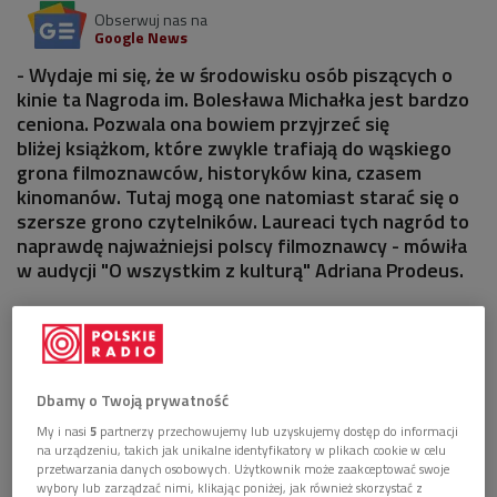
Obserwuj nas na
Google News
- Wydaje mi się, że w środowisku osób piszących o
kinie ta Nagroda im. Bolesława Michałka jest bardzo
ceniona. Pozwala ona bowiem przyjrzeć się
bliżej książkom, które zwykle trafiają do wąskiego
grona filmoznawców, historyków kina, czasem
kinomanów. Tutaj mogą one natomiast starać się o
szersze grono czytelników. Laureaci tych nagród to
naprawdę najważniejsi polscy filmoznawcy - mówiła
w audycji "O wszystkim z kulturą" Adriana Prodeus.
Dbamy o Twoją prywatność
My i nasi
5
partnerzy przechowujemy lub uzyskujemy dostęp do informacji
na urządzeniu, takich jak unikalne identyfikatory w plikach cookie w celu
przetwarzania danych osobowych. Użytkownik może zaakceptować swoje
wybory lub zarządzać nimi, klikając poniżej, jak również skorzystać z