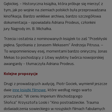
Gębickiej. - Historyczna książka, która próbuje się mierzyć z
tym, jak po wojnie na ziemiach polskich była przeprowadzana
kinofikacja. Bardzo wnikliwe archiwa, bardzo szczegółowa
dokumentacja - opowiadała Adriana Prodeus, członkini
jury Nagrody im. B. Michałka.
Trzecia i ostatnia z nominowanych książek to zaś "
Przebłyski
piękna. Spotkania z Jonasem Mekasem" Andrzeja Pitrusa. –
To wspomnieniowy esej, momentami bardzo oniryczny. Jonas
Mekas to pochodzący z Litwy wybitny twórca nowojorskiej
awangardy - tłumaczyła
Adriana Prodeus.
Kolejne propozycje
Drugi z prowadzących audycję,
Piotr Gociek, wymienił jeszcze
dwie
inne książki filmowe
, które według niego warto
przeczytać: "W cieniu Imperium Wschodzącego
Słońca"
Krzysztofa Loski i "
Kino postradzieckie. Trauma
doświadczenia sowieckiego w rosyjskich filmach fabularnych